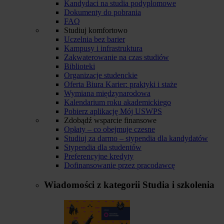
Kandydaci na studia podyplomowe
Dokumenty do pobrania
FAQ
Studiuj komfortowo
Uczelnia bez barier
Kampusy i infrastruktura
Zakwaterowanie na czas studiów
Biblioteki
Organizacje studenckie
Oferta Biura Karier: praktyki i staże
Wymiana międzynarodowa
Kalendarium roku akademickiego
Pobierz aplikację Mój USWPS
Zdobądź wsparcie finansowe
Opłaty – co obejmuje czesne
Studiuj za darmo – stypendia dla kandydatów
Stypendia dla studentów
Preferencyjne kredyty
Dofinansowanie przez pracodawcę
Wiadomości z kategorii
Studia i szkolenia