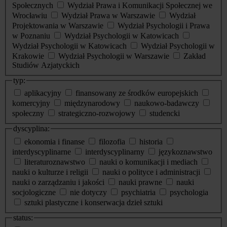
Społecznych
Wydział Prawa i Komunikacji Społecznej we
Wrocławiu
Wydział Prawa w Warszawie
Wydział
Projektowania w Warszawie
Wydział Psychologii i Prawa
w Poznaniu
Wydział Psychologii w Katowicach
Wydział Psychologii w Katowicach
Wydział Psychologii w
Krakowie
Wydział Psychologii w Warszawie
Zakład
Studiów Azjatyckich
typ:
aplikacyjny
finansowany ze środków europejskich
komercyjny
międzynarodowy
naukowo-badawczy
społeczny
strategiczno-rozwojowy
studencki
dyscyplina:
ekonomia i finanse
filozofia
historia
interdyscyplinarne
interdyscyplinarny
językoznawstwo
literaturoznawstwo
nauki o komunikacji i mediach
nauki o kulturze i religii
nauki o polityce i administracji
nauki o zarządzaniu i jakości
nauki prawne
nauki
socjologiczne
nie dotyczy
psychiatria
psychologia
sztuki plastyczne i konserwacja dzieł sztuki
status: