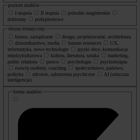
poziom studiów:
I stopnia
II stopnia
jednolite magisterskie
doktoraty
podyplomowe
obszar tematyczny:
biznes, zarządzanie
design, projektowanie, architektura
dziennikarstwo, media
human resources
UX,
informatyka, nowe technologie
języki obce, komunikacja
międzykulturowa
kultura, literatura, sztuka
marketing,
public relations
prawo
psychologia
psychoterapia
rozwój osobisty, coaching
społeczeństwo, państwo,
polityka
zdrowie, zaburzenia psychiczne
AI (sztuczna
inteligencja)
dodatkowe
forma studiów:
informacje
o
studiach