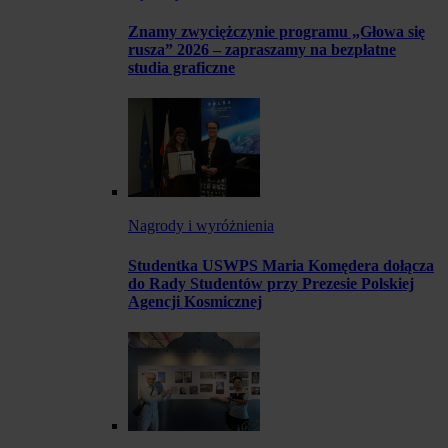
Znamy zwyciężczynie programu „Głowa się
rusza” 2026 – zapraszamy na bezpłatne
studia graficzne
Nagrody i wyróżnienia
Studentka USWPS Maria Komędera dołącza
do Rady Studentów przy Prezesie Polskiej
Agencji Kosmicznej