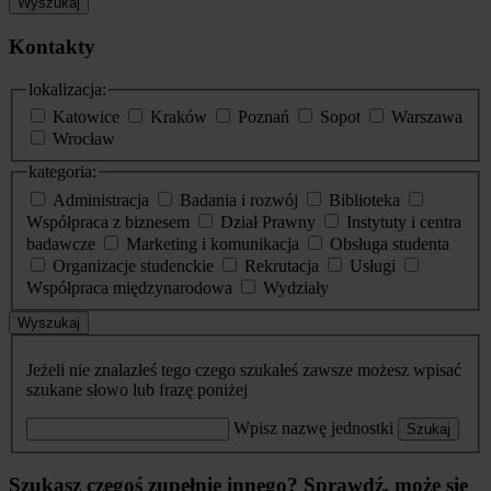
Wyszukaj
Kontakty
lokalizacja:
Katowice
Kraków
Poznań
Sopot
Warszawa
Wrocław
kategoria:
Administracja
Badania i rozwój
Biblioteka
Współpraca z biznesem
Dział Prawny
Instytuty i centra
badawcze
Marketing i komunikacja
Obsługa studenta
Organizacje studenckie
Rekrutacja
Usługi
Współpraca międzynarodowa
Wydziały
Wyszukaj
Jeżeli nie znalazłeś tego czego szukałeś zawsze możesz wpisać
szukane słowo lub frazę poniżej
Wpisz nazwę jednostki
Szukaj
Szukasz czegoś zupełnie innego? Sprawdź, może się