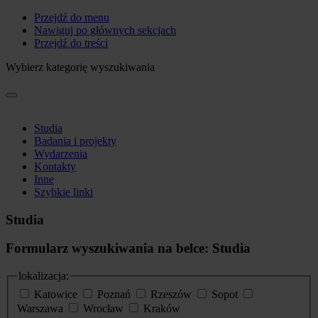
Przejdź do menu
Nawiguj po głównych sekcjach
Przejdź do treści
Wybierz kategorię wyszukiwania
Studia
Badania i projekty
Wydarzenia
Kontakty
Inne
Szybkie linki
Studia
Formularz wyszukiwania na belce: Studia
lokalizacja:
Katowice
Poznań
Rzeszów
Sopot
Warszawa
Wrocław
Kraków