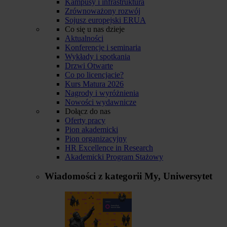
Kampusy i infrastruktura
Zrównoważony rozwój
Sojusz europejski ERUA
Co się u nas dzieje
Aktualności
Konferencje i seminaria
Wykłady i spotkania
Drzwi Otwarte
Co po licencjacie?
Kurs Matura 2026
Nagrody i wyróżnienia
Nowości wydawnicze
Dołącz do nas
Oferty pracy
Pion akademicki
Pion organizacyjny
HR Excellence in Research
Akademicki Program Stażowy
Wiadomości z kategorii
My, Uniwersytet