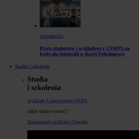
Aktualności
Prace studentów i wykładowcy USWPS na
festiwalu fotografii w Korei Południowej
Studia i szkolenia
Studia
i szkolenia
wydziały Uniwersytetu SWPS
Jakie studia wybrać?
Zapraszamy na Drzwi Otwarte