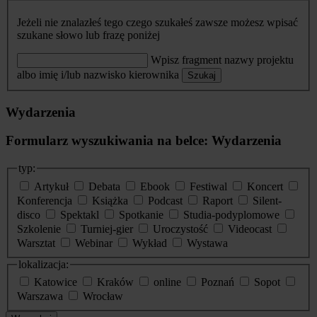
Jeżeli nie znalazłeś tego czego szukałeś zawsze możesz wpisać
szukane słowo lub frazę poniżej
Wpisz fragment nazwy projektu
albo imię i/lub nazwisko kierownika
Szukaj
Wydarzenia
Formularz wyszukiwania na belce: Wydarzenia
typ:
Artykuł
Debata
Ebook
Festiwal
Koncert
Konferencja
Książka
Podcast
Raport
Silent-
disco
Spektakl
Spotkanie
Studia-podyplomowe
Szkolenie
Turniej-gier
Uroczystość
Videocast
Warsztat
Webinar
Wykład
Wystawa
lokalizacja:
Katowice
Kraków
online
Poznań
Sopot
Warszawa
Wrocław