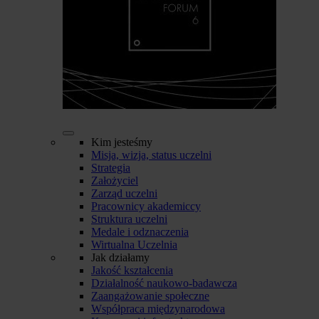
Kim jesteśmy
Misja, wizja, status uczelni
Strategia
Założyciel
Zarząd uczelni
Pracownicy akademiccy
Struktura uczelni
Medale i odznaczenia
Wirtualna Uczelnia
Jak działamy
Jakość kształcenia
Działalność naukowo-badawcza
Zaangażowanie społeczne
Współpraca międzynarodowa