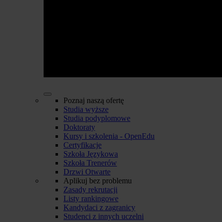
Poznaj naszą ofertę
Studia wyższe
Studia podyplomowe
Doktoraty
Kursy i szkolenia - OpenEdu
Certyfikacje
Szkoła Językowa
Szkoła Trenerów
Drzwi Otwarte
Aplikuj bez problemu
Zasady rekrutacji
Listy rankingowe
Kandydaci z zagranicy
Studenci z innych uczelni