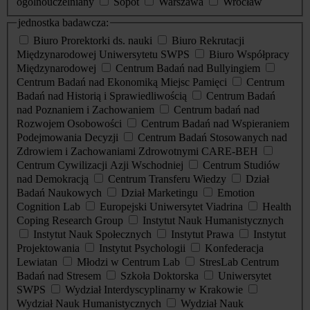
ogólnouczelniany
Sopot
Warszawa
Wrocław
jednostka badawcza:
Biuro Prorektorki ds. nauki
Biuro Rekrutacji
Międzynarodowej Uniwersytetu SWPS
Biuro Współpracy
Międzynarodowej
Centrum Badań nad Bullyingiem
Centrum Badań nad Ekonomiką Miejsc Pamięci
Centrum
Badań nad Historią i Sprawiedliwością
Centrum Badań
nad Poznaniem i Zachowaniem
Centrum badań nad
Rozwojem Osobowości
Centrum Badań nad Wspieraniem
Podejmowania Decyzji
Centrum Badań Stosowanych nad
Zdrowiem i Zachowaniami Zdrowotnymi CARE-BEH
Centrum Cywilizacji Azji Wschodniej
Centrum Studiów
nad Demokracją
Centrum Transferu Wiedzy
Dział
Badań Naukowych
Dział Marketingu
Emotion
Cognition Lab
Europejski Uniwersytet Viadrina
Health
Coping Research Group
Instytut Nauk Humanistycznych
Instytut Nauk Społecznych
Instytut Prawa
Instytut
Projektowania
Instytut Psychologii
Konfederacja
Lewiatan
Młodzi w Centrum Lab
StresLab Centrum
Badań nad Stresem
Szkoła Doktorska
Uniwersytet
SWPS
Wydział Interdyscyplinarny w Krakowie
Wydział Nauk Humanistycznych
Wydział Nauk