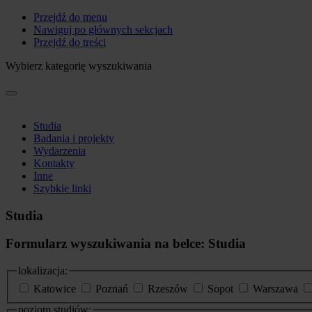
Przejdź do menu
Nawiguj po głównych sekcjach
Przejdź do treści
Wybierz kategorię wyszukiwania
Studia
Badania i projekty
Wydarzenia
Kontakty
Inne
Szybkie linki
Studia
Formularz wyszukiwania na belce: Studia
lokalizacja:
Katowice
Poznań
Rzeszów
Sopot
Warszawa
poziom studiów: