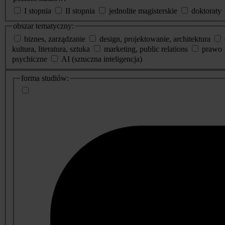
I stopnia
II stopnia
jednolite magisterskie
doktoraty
obszar tematyczny:
biznes, zarządzanie
design, projektowanie, architektura
kultura, literatura, sztuka
marketing, public relations
prawo
psychiczne
AI (sztuczna inteligencja)
dodatkowe
forma studiów:
informacje
o
studiach