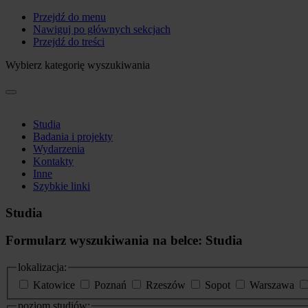
Przejdź do menu
Nawiguj po głównych sekcjach
Przejdź do treści
Wybierz kategorię wyszukiwania
Studia
Badania i projekty
Wydarzenia
Kontakty
Inne
Szybkie linki
Studia
Formularz wyszukiwania na belce: Studia
lokalizacja:
Katowice
Poznań
Rzeszów
Sopot
Warszawa
poziom studiów: