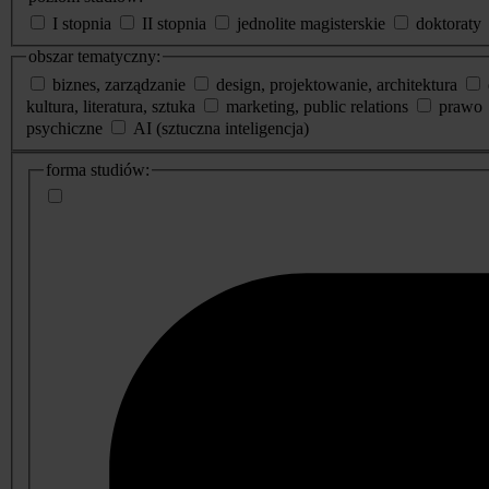
I stopnia
II stopnia
jednolite magisterskie
doktoraty
obszar tematyczny:
biznes, zarządzanie
design, projektowanie, architektura
kultura, literatura, sztuka
marketing, public relations
prawo
psychiczne
AI (sztuczna inteligencja)
dodatkowe
forma studiów:
informacje
o
studiach