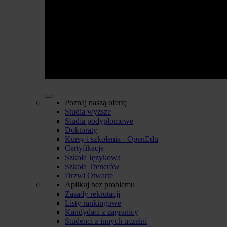
Poznaj naszą ofertę
Studia wyższe
Studia podyplomowe
Doktoraty
Kursy i szkolenia - OpenEdu
Certyfikacje
Szkoła Językowa
Szkoła Trenerów
Drzwi Otwarte
Aplikuj bez problemu
Zasady rekrutacji
Listy rankingowe
Kandydaci z zagranicy
Studenci z innych uczelni