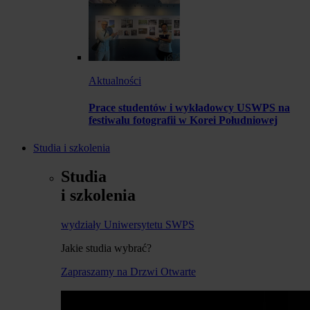
Aktualności
Prace studentów i wykładowcy USWPS na
festiwalu fotografii w Korei Południowej
Studia i szkolenia
Studia
i szkolenia
wydziały Uniwersytetu SWPS
Jakie studia wybrać?
Zapraszamy na Drzwi Otwarte