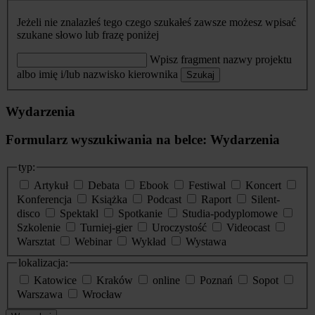
Jeżeli nie znalazłeś tego czego szukałeś zawsze możesz wpisać
szukane słowo lub frazę poniżej
Wpisz fragment nazwy projektu
albo imię i/lub nazwisko kierownika
Szukaj
Wydarzenia
Formularz wyszukiwania na belce: Wydarzenia
typ:
Artykuł
Debata
Ebook
Festiwal
Koncert
Konferencja
Książka
Podcast
Raport
Silent-
disco
Spektakl
Spotkanie
Studia-podyplomowe
Szkolenie
Turniej-gier
Uroczystość
Videocast
Warsztat
Webinar
Wykład
Wystawa
lokalizacja:
Katowice
Kraków
online
Poznań
Sopot
Warszawa
Wrocław