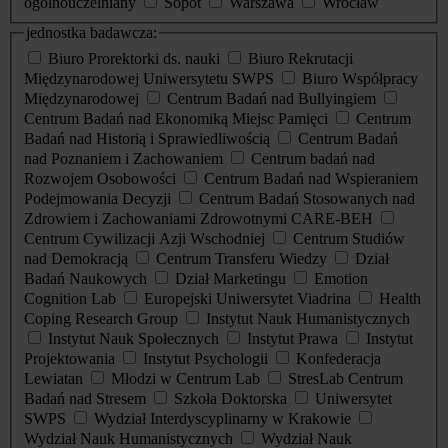
ogólnouczelniany
Sopot
Warszawa
Wrocław
jednostka badawcza:
Biuro Prorektorki ds. nauki
Biuro Rekrutacji
Międzynarodowej Uniwersytetu SWPS
Biuro Współpracy
Międzynarodowej
Centrum Badań nad Bullyingiem
Centrum Badań nad Ekonomiką Miejsc Pamięci
Centrum
Badań nad Historią i Sprawiedliwością
Centrum Badań
nad Poznaniem i Zachowaniem
Centrum badań nad
Rozwojem Osobowości
Centrum Badań nad Wspieraniem
Podejmowania Decyzji
Centrum Badań Stosowanych nad
Zdrowiem i Zachowaniami Zdrowotnymi CARE-BEH
Centrum Cywilizacji Azji Wschodniej
Centrum Studiów
nad Demokracją
Centrum Transferu Wiedzy
Dział
Badań Naukowych
Dział Marketingu
Emotion
Cognition Lab
Europejski Uniwersytet Viadrina
Health
Coping Research Group
Instytut Nauk Humanistycznych
Instytut Nauk Społecznych
Instytut Prawa
Instytut
Projektowania
Instytut Psychologii
Konfederacja
Lewiatan
Młodzi w Centrum Lab
StresLab Centrum
Badań nad Stresem
Szkoła Doktorska
Uniwersytet
SWPS
Wydział Interdyscyplinarny w Krakowie
Wydział Nauk Humanistycznych
Wydział Nauk