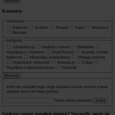
Wyszukaj
Kontakty
lokalizacja:
Katowice
Kraków
Poznań
Sopot
Warszawa
Wrocław
kategoria:
Administracja
Badania i rozwój
Biblioteka
Współpraca z biznesem
Dział Prawny
Instytuty i centra
badawcze
Marketing i komunikacja
Obsługa studenta
Organizacje studenckie
Rekrutacja
Usługi
Współpraca międzynarodowa
Wydziały
Wyszukaj
Jeżeli nie znalazłeś tego czego szukałeś zawsze możesz wpisać
szukane słowo lub frazę poniżej
Wpisz nazwę jednostki
Szukaj
Szukasz czegoś zupełnie innego? Sprawdź, może się