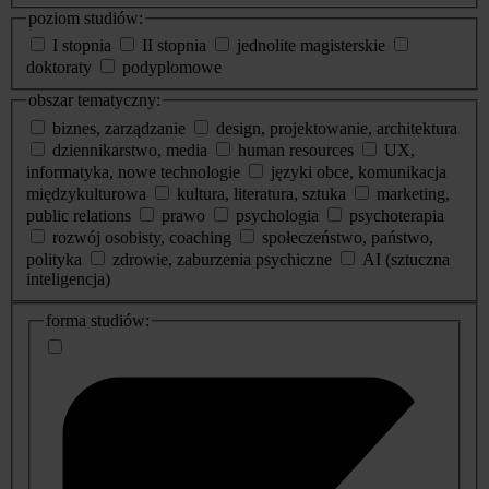
poziom studiów:
I stopnia
II stopnia
jednolite magisterskie
doktoraty
podyplomowe
obszar tematyczny:
biznes, zarządzanie
design, projektowanie, architektura
dziennikarstwo, media
human resources
UX,
informatyka, nowe technologie
języki obce, komunikacja
międzykulturowa
kultura, literatura, sztuka
marketing,
public relations
prawo
psychologia
psychoterapia
rozwój osobisty, coaching
społeczeństwo, państwo,
polityka
zdrowie, zaburzenia psychiczne
AI (sztuczna
inteligencja)
dodatkowe
forma studiów:
informacje
o
studiach