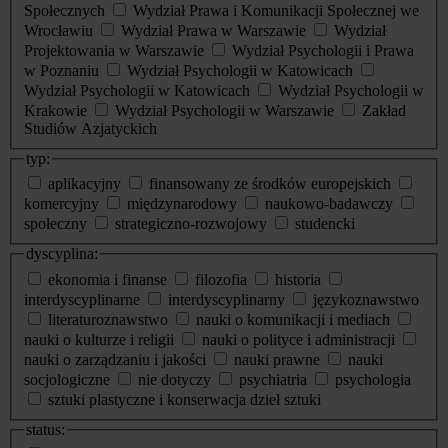
Społecznych
Wydział Prawa i Komunikacji Społecznej we
Wrocławiu
Wydział Prawa w Warszawie
Wydział
Projektowania w Warszawie
Wydział Psychologii i Prawa
w Poznaniu
Wydział Psychologii w Katowicach
Wydział Psychologii w Katowicach
Wydział Psychologii w
Krakowie
Wydział Psychologii w Warszawie
Zakład
Studiów Azjatyckich
typ:
aplikacyjny
finansowany ze środków europejskich
komercyjny
międzynarodowy
naukowo-badawczy
społeczny
strategiczno-rozwojowy
studencki
dyscyplina:
ekonomia i finanse
filozofia
historia
interdyscyplinarne
interdyscyplinarny
językoznawstwo
literaturoznawstwo
nauki o komunikacji i mediach
nauki o kulturze i religii
nauki o polityce i administracji
nauki o zarządzaniu i jakości
nauki prawne
nauki
socjologiczne
nie dotyczy
psychiatria
psychologia
sztuki plastyczne i konserwacja dzieł sztuki
status: