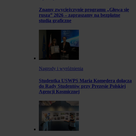
Znamy zwyciężczynie programu „Głowa się
rusza” 2026 – zapraszamy na bezpłatne
studia graficzne
Nagrody i wyróżnienia
Studentka USWPS Maria Komędera dołącza
do Rady Studentów przy Prezesie Polskiej
Agencji Kosmicznej