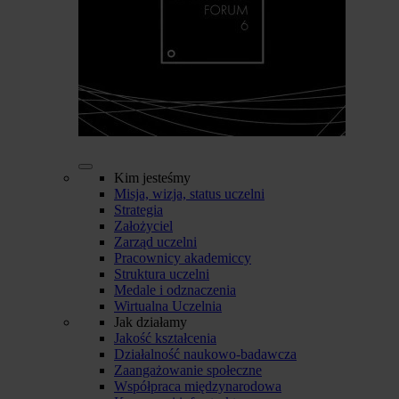
Kim jesteśmy
Misja, wizja, status uczelni
Strategia
Założyciel
Zarząd uczelni
Pracownicy akademiccy
Struktura uczelni
Medale i odznaczenia
Wirtualna Uczelnia
Jak działamy
Jakość kształcenia
Działalność naukowo-badawcza
Zaangażowanie społeczne
Współpraca międzynarodowa