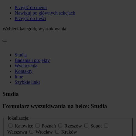
Przejdź do menu
Nawiguj po głównych sekcjach
Przejdź do treści
Wybierz kategorię wyszukiwania
Studia
Badania i projekty
Wydarzenia
Kontakty
Inne
Szybkie linki
Studia
Formularz wyszukiwania na belce: Studia
lokalizacja:
Katowice
Poznań
Rzeszów
Sopot
Warszawa
Wrocław
Kraków