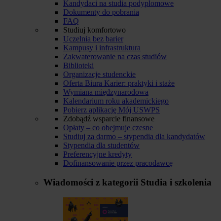
Kandydaci na studia podyplomowe
Dokumenty do pobrania
FAQ
Studiuj komfortowo
Uczelnia bez barier
Kampusy i infrastruktura
Zakwaterowanie na czas studiów
Biblioteki
Organizacje studenckie
Oferta Biura Karier: praktyki i staże
Wymiana międzynarodowa
Kalendarium roku akademickiego
Pobierz aplikację Mój USWPS
Zdobądź wsparcie finansowe
Opłaty – co obejmuje czesne
Studiuj za darmo – stypendia dla kandydatów
Stypendia dla studentów
Preferencyjne kredyty
Dofinansowanie przez pracodawcę
Wiadomości z kategorii
Studia i szkolenia