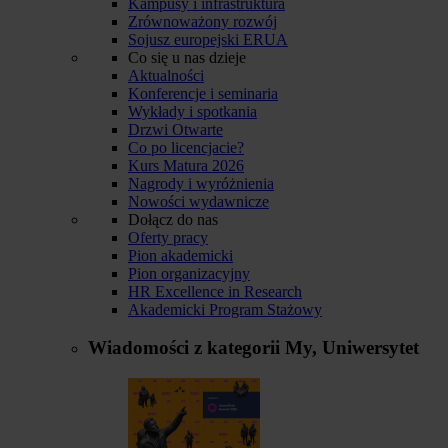
Kampusy i infrastruktura
Zrównoważony rozwój
Sojusz europejski ERUA
Co się u nas dzieje
Aktualności
Konferencje i seminaria
Wykłady i spotkania
Drzwi Otwarte
Co po licencjacie?
Kurs Matura 2026
Nagrody i wyróżnienia
Nowości wydawnicze
Dołącz do nas
Oferty pracy
Pion akademicki
Pion organizacyjny
HR Excellence in Research
Akademicki Program Stażowy
Wiadomości z kategorii
My, Uniwersytet