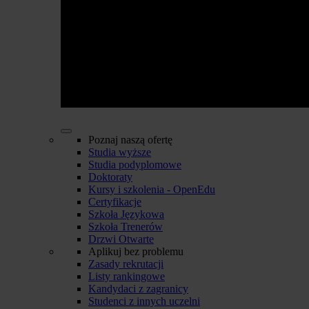
Poznaj naszą ofertę
Studia wyższe
Studia podyplomowe
Doktoraty
Kursy i szkolenia - OpenEdu
Certyfikacje
Szkoła Językowa
Szkoła Trenerów
Drzwi Otwarte
Aplikuj bez problemu
Zasady rekrutacji
Listy rankingowe
Kandydaci z zagranicy
Studenci z innych uczelni