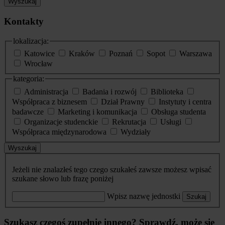
Wyszukaj
Kontakty
lokalizacja:
Katowice
Kraków
Poznań
Sopot
Warszawa
Wrocław
kategoria:
Administracja
Badania i rozwój
Biblioteka
Współpraca z biznesem
Dział Prawny
Instytuty i centra
badawcze
Marketing i komunikacja
Obsługa studenta
Organizacje studenckie
Rekrutacja
Usługi
Współpraca międzynarodowa
Wydziały
Wyszukaj
Jeżeli nie znalazłeś tego czego szukałeś zawsze możesz wpisać
szukane słowo lub frazę poniżej
Wpisz nazwę jednostki
Szukaj
Szukasz czegoś zupełnie innego? Sprawdź, może się