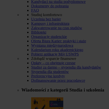
Kandydaci na studia podyplomowe
Dokumenty do pobrania
FAQ
Studiuj komfortowo
Uczelnia bez barier
Kampusy i infrastruktura
Zakwaterowanie na czas studiów
Biblioteki
Organizacje studenckie
Oferta Biura Karier: praktyki i staże
Wymiana międzynarodowa
Kalendarium roku akademickiego
Pobierz aplikację Mój USWPS
Zdobądź wsparcie finansowe
Opłaty – co obejmuje czesne
Studiuj za darmo – stypendia dla kandydatów
Stypendia dla studentów
Preferencyjne kredyty
Dofinansowanie przez pracodawcę
Wiadomości z kategorii
Studia i szkolenia