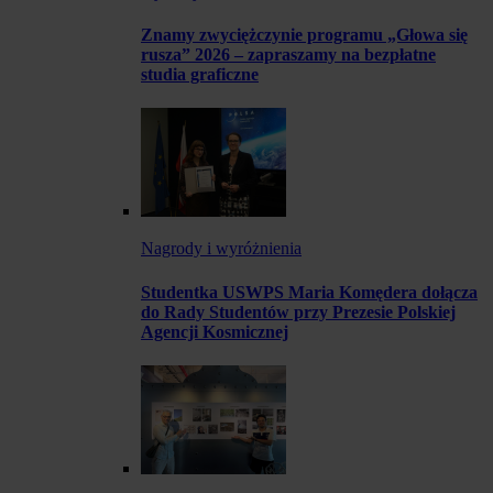
Znamy zwyciężczynie programu „Głowa się
rusza” 2026 – zapraszamy na bezpłatne
studia graficzne
Nagrody i wyróżnienia
Studentka USWPS Maria Komędera dołącza
do Rady Studentów przy Prezesie Polskiej
Agencji Kosmicznej