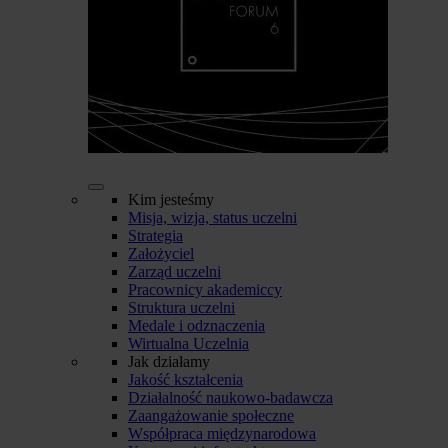
Kim jesteśmy
Misja, wizja, status uczelni
Strategia
Założyciel
Zarząd uczelni
Pracownicy akademiccy
Struktura uczelni
Medale i odznaczenia
Wirtualna Uczelnia
Jak działamy
Jakość kształcenia
Działalność naukowo-badawcza
Zaangażowanie społeczne
Współpraca międzynarodowa