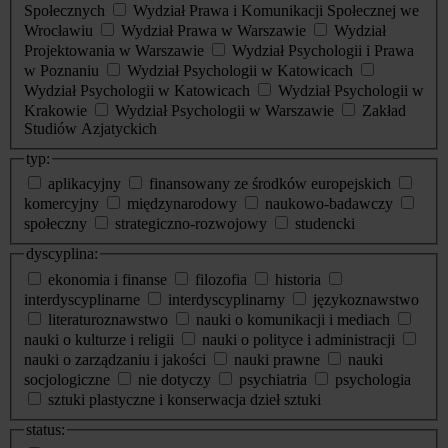
Społecznych
Wydział Prawa i Komunikacji Społecznej we
Wrocławiu
Wydział Prawa w Warszawie
Wydział
Projektowania w Warszawie
Wydział Psychologii i Prawa
w Poznaniu
Wydział Psychologii w Katowicach
Wydział Psychologii w Katowicach
Wydział Psychologii w
Krakowie
Wydział Psychologii w Warszawie
Zakład
Studiów Azjatyckich
typ:
aplikacyjny
finansowany ze środków europejskich
komercyjny
międzynarodowy
naukowo-badawczy
społeczny
strategiczno-rozwojowy
studencki
dyscyplina:
ekonomia i finanse
filozofia
historia
interdyscyplinarne
interdyscyplinarny
językoznawstwo
literaturoznawstwo
nauki o komunikacji i mediach
nauki o kulturze i religii
nauki o polityce i administracji
nauki o zarządzaniu i jakości
nauki prawne
nauki
socjologiczne
nie dotyczy
psychiatria
psychologia
sztuki plastyczne i konserwacja dzieł sztuki
status: