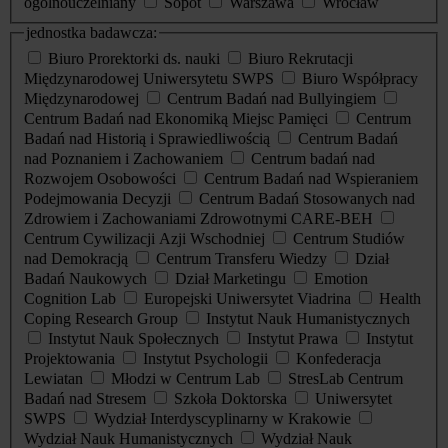
ogólnouczelniany
Sopot
Warszawa
Wrocław
jednostka badawcza:
Biuro Prorektorki ds. nauki
Biuro Rekrutacji
Międzynarodowej Uniwersytetu SWPS
Biuro Współpracy
Międzynarodowej
Centrum Badań nad Bullyingiem
Centrum Badań nad Ekonomiką Miejsc Pamięci
Centrum
Badań nad Historią i Sprawiedliwością
Centrum Badań
nad Poznaniem i Zachowaniem
Centrum badań nad
Rozwojem Osobowości
Centrum Badań nad Wspieraniem
Podejmowania Decyzji
Centrum Badań Stosowanych nad
Zdrowiem i Zachowaniami Zdrowotnymi CARE-BEH
Centrum Cywilizacji Azji Wschodniej
Centrum Studiów
nad Demokracją
Centrum Transferu Wiedzy
Dział
Badań Naukowych
Dział Marketingu
Emotion
Cognition Lab
Europejski Uniwersytet Viadrina
Health
Coping Research Group
Instytut Nauk Humanistycznych
Instytut Nauk Społecznych
Instytut Prawa
Instytut
Projektowania
Instytut Psychologii
Konfederacja
Lewiatan
Młodzi w Centrum Lab
StresLab Centrum
Badań nad Stresem
Szkoła Doktorska
Uniwersytet
SWPS
Wydział Interdyscyplinarny w Krakowie
Wydział Nauk Humanistycznych
Wydział Nauk