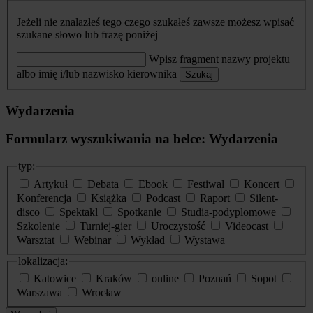
Jeżeli nie znalazłeś tego czego szukałeś zawsze możesz wpisać
szukane słowo lub frazę poniżej
Wpisz fragment nazwy projektu
albo imię i/lub nazwisko kierownika
Szukaj
Wydarzenia
Formularz wyszukiwania na belce: Wydarzenia
typ:
Artykuł
Debata
Ebook
Festiwal
Koncert
Konferencja
Książka
Podcast
Raport
Silent-
disco
Spektakl
Spotkanie
Studia-podyplomowe
Szkolenie
Turniej-gier
Uroczystość
Videocast
Warsztat
Webinar
Wykład
Wystawa
lokalizacja:
Katowice
Kraków
online
Poznań
Sopot
Warszawa
Wrocław