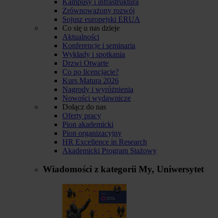
Kampusy i infrastruktura
Zrównoważony rozwój
Sojusz europejski ERUA
Co się u nas dzieje
Aktualności
Konferencje i seminaria
Wykłady i spotkania
Drzwi Otwarte
Co po licencjacie?
Kurs Matura 2026
Nagrody i wyróżnienia
Nowości wydawnicze
Dołącz do nas
Oferty pracy
Pion akademicki
Pion organizacyjny
HR Excellence in Research
Akademicki Program Stażowy
Wiadomości z kategorii
My, Uniwersytet