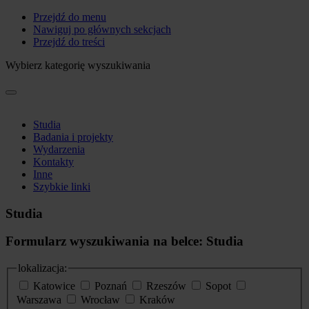
Przejdź do menu
Nawiguj po głównych sekcjach
Przejdź do treści
Wybierz kategorię wyszukiwania
Studia
Badania i projekty
Wydarzenia
Kontakty
Inne
Szybkie linki
Studia
Formularz wyszukiwania na belce: Studia
lokalizacja:
Katowice
Poznań
Rzeszów
Sopot
Warszawa
Wrocław
Kraków