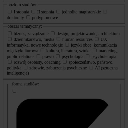
poziom studiów:
I stopnia
II stopnia
jednolite magisterskie
doktoraty
podyplomowe
obszar tematyczny:
biznes, zarządzanie
design, projektowanie, architektura
dziennikarstwo, media
human resources
UX,
informatyka, nowe technologie
języki obce, komunikacja
międzykulturowa
kultura, literatura, sztuka
marketing,
public relations
prawo
psychologia
psychoterapia
rozwój osobisty, coaching
społeczeństwo, państwo,
polityka
zdrowie, zaburzenia psychiczne
AI (sztuczna
inteligencja)
dodatkowe
forma studiów:
informacje
o
studiach