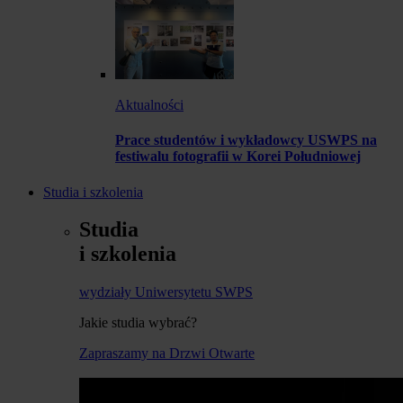
Aktualności
Prace studentów i wykładowcy USWPS na
festiwalu fotografii w Korei Południowej
Studia i szkolenia
Studia
i szkolenia
wydziały Uniwersytetu SWPS
Jakie studia wybrać?
Zapraszamy na Drzwi Otwarte