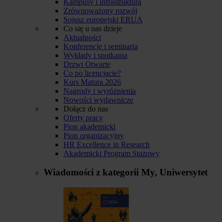
Kampusy i infrastruktura
Zrównoważony rozwój
Sojusz europejski ERUA
Co się u nas dzieje
Aktualności
Konferencje i seminaria
Wykłady i spotkania
Drzwi Otwarte
Co po licencjacie?
Kurs Matura 2026
Nagrody i wyróżnienia
Nowości wydawnicze
Dołącz do nas
Oferty pracy
Pion akademicki
Pion organizacyjny
HR Excellence in Research
Akademicki Program Stażowy
Wiadomości z kategorii
My, Uniwersytet