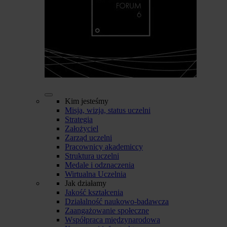
Kim jesteśmy
Misja, wizja, status uczelni
Strategia
Założyciel
Zarząd uczelni
Pracownicy akademiccy
Struktura uczelni
Medale i odznaczenia
Wirtualna Uczelnia
Jak działamy
Jakość kształcenia
Działalność naukowo-badawcza
Zaangażowanie społeczne
Współpraca międzynarodowa