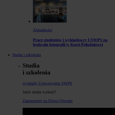
Aktualności
Prace studentów i wykładowcy USWPS na
festiwalu fotografii w Korei Południowej
Studia i szkolenia
Studia
i szkolenia
wydziały Uniwersytetu SWPS
Jakie studia wybrać?
Zapraszamy na Drzwi Otwarte