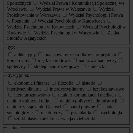
Społecznych
Wydział Prawa i Komunikacji Społecznej we
Wrocławiu
Wydział Prawa w Warszawie
Wydział
Projektowania w Warszawie
Wydział Psychologii i Prawa
w Poznaniu
Wydział Psychologii w Katowicach
Wydział Psychologii w Katowicach
Wydział Psychologii w
Krakowie
Wydział Psychologii w Warszawie
Zakład
Studiów Azjatyckich
typ:
aplikacyjny
finansowany ze środków europejskich
komercyjny
międzynarodowy
naukowo-badawczy
społeczny
strategiczno-rozwojowy
studencki
dyscyplina:
ekonomia i finanse
filozofia
historia
interdyscyplinarne
interdyscyplinarny
językoznawstwo
literaturoznawstwo
nauki o komunikacji i mediach
nauki o kulturze i religii
nauki o polityce i administracji
nauki o zarządzaniu i jakości
nauki prawne
nauki
socjologiczne
nie dotyczy
psychiatria
psychologia
sztuki plastyczne i konserwacja dzieł sztuki
status: