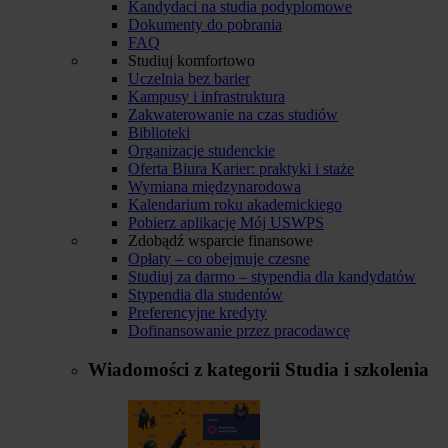
Kandydaci na studia podyplomowe
Dokumenty do pobrania
FAQ
Studiuj komfortowo
Uczelnia bez barier
Kampusy i infrastruktura
Zakwaterowanie na czas studiów
Biblioteki
Organizacje studenckie
Oferta Biura Karier: praktyki i staże
Wymiana międzynarodowa
Kalendarium roku akademickiego
Pobierz aplikację Mój USWPS
Zdobądź wsparcie finansowe
Opłaty – co obejmuje czesne
Studiuj za darmo – stypendia dla kandydatów
Stypendia dla studentów
Preferencyjne kredyty
Dofinansowanie przez pracodawcę
Wiadomości z kategorii
Studia i szkolenia