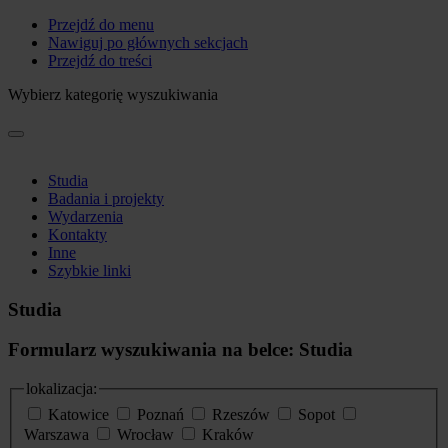
Przejdź do menu
Nawiguj po głównych sekcjach
Przejdź do treści
Wybierz kategorię wyszukiwania
Studia
Badania i projekty
Wydarzenia
Kontakty
Inne
Szybkie linki
Studia
Formularz wyszukiwania na belce: Studia
lokalizacja:
Katowice
Poznań
Rzeszów
Sopot
Warszawa
Wrocław
Kraków