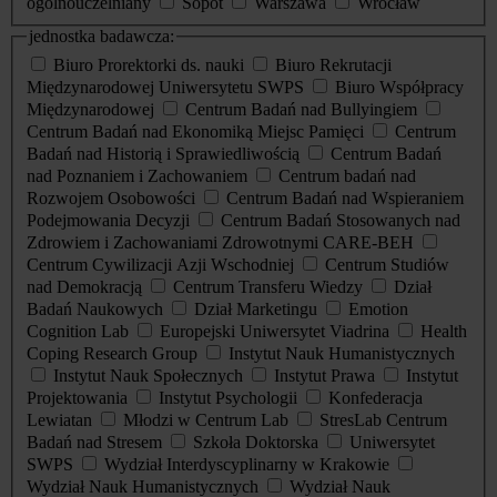
ogólnouczelniany
Sopot
Warszawa
Wrocław
jednostka badawcza:
Biuro Prorektorki ds. nauki
Biuro Rekrutacji
Międzynarodowej Uniwersytetu SWPS
Biuro Współpracy
Międzynarodowej
Centrum Badań nad Bullyingiem
Centrum Badań nad Ekonomiką Miejsc Pamięci
Centrum
Badań nad Historią i Sprawiedliwością
Centrum Badań
nad Poznaniem i Zachowaniem
Centrum badań nad
Rozwojem Osobowości
Centrum Badań nad Wspieraniem
Podejmowania Decyzji
Centrum Badań Stosowanych nad
Zdrowiem i Zachowaniami Zdrowotnymi CARE-BEH
Centrum Cywilizacji Azji Wschodniej
Centrum Studiów
nad Demokracją
Centrum Transferu Wiedzy
Dział
Badań Naukowych
Dział Marketingu
Emotion
Cognition Lab
Europejski Uniwersytet Viadrina
Health
Coping Research Group
Instytut Nauk Humanistycznych
Instytut Nauk Społecznych
Instytut Prawa
Instytut
Projektowania
Instytut Psychologii
Konfederacja
Lewiatan
Młodzi w Centrum Lab
StresLab Centrum
Badań nad Stresem
Szkoła Doktorska
Uniwersytet
SWPS
Wydział Interdyscyplinarny w Krakowie
Wydział Nauk Humanistycznych
Wydział Nauk