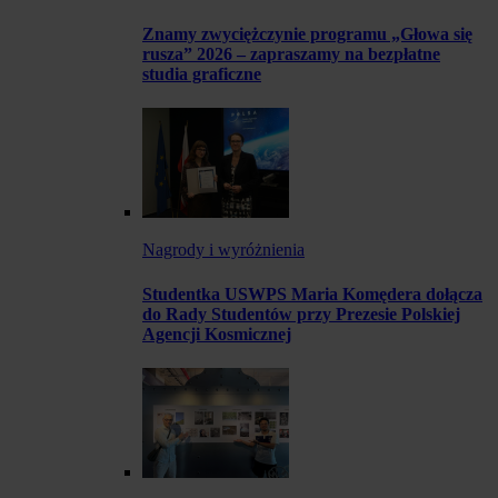
Znamy zwyciężczynie programu „Głowa się
rusza” 2026 – zapraszamy na bezpłatne
studia graficzne
Nagrody i wyróżnienia
Studentka USWPS Maria Komędera dołącza
do Rady Studentów przy Prezesie Polskiej
Agencji Kosmicznej