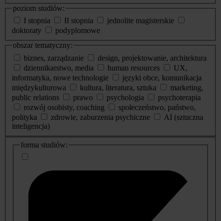
poziom studiów:
I stopnia
II stopnia
jednolite magisterskie
doktoraty
podyplomowe
obszar tematyczny:
biznes, zarządzanie
design, projektowanie, architektura
dziennikarstwo, media
human resources
UX,
informatyka, nowe technologie
języki obce, komunikacja
międzykulturowa
kultura, literatura, sztuka
marketing,
public relations
prawo
psychologia
psychoterapia
rozwój osobisty, coaching
społeczeństwo, państwo,
polityka
zdrowie, zaburzenia psychiczne
AI (sztuczna
inteligencja)
dodatkowe
forma studiów:
informacje
o
studiach