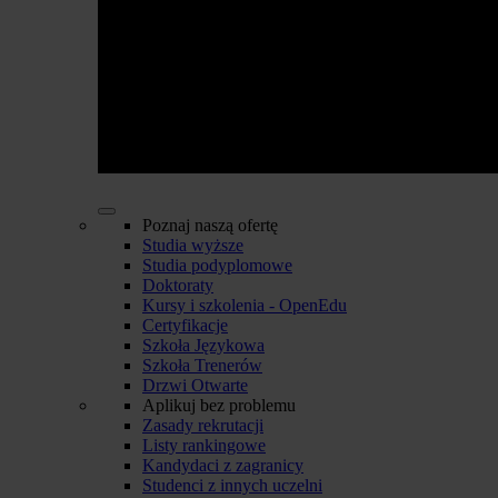
Poznaj naszą ofertę
Studia wyższe
Studia podyplomowe
Doktoraty
Kursy i szkolenia - OpenEdu
Certyfikacje
Szkoła Językowa
Szkoła Trenerów
Drzwi Otwarte
Aplikuj bez problemu
Zasady rekrutacji
Listy rankingowe
Kandydaci z zagranicy
Studenci z innych uczelni