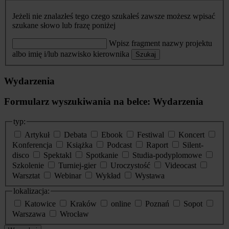
Jeżeli nie znalazłeś tego czego szukałeś zawsze możesz wpisać
szukane słowo lub frazę poniżej
Wpisz fragment nazwy projektu
albo imię i/lub nazwisko kierownika
Szukaj
Wydarzenia
Formularz wyszukiwania na belce: Wydarzenia
typ:
Artykuł
Debata
Ebook
Festiwal
Koncert
Konferencja
Książka
Podcast
Raport
Silent-
disco
Spektakl
Spotkanie
Studia-podyplomowe
Szkolenie
Turniej-gier
Uroczystość
Videocast
Warsztat
Webinar
Wykład
Wystawa
lokalizacja:
Katowice
Kraków
online
Poznań
Sopot
Warszawa
Wrocław