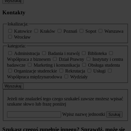
Wyszukaj
Kontakty
lokalizacja:
Katowice
Kraków
Poznań
Sopot
Warszawa
Wrocław
kategoria:
Administracja
Badania i rozwój
Biblioteka
Współpraca z biznesem
Dział Prawny
Instytuty i centra
badawcze
Marketing i komunikacja
Obsługa studenta
Organizacje studenckie
Rekrutacja
Usługi
Współpraca międzynarodowa
Wydziały
Wyszukaj
Jeżeli nie znalazłeś tego czego szukałeś zawsze możesz wpisać
szukane słowo lub frazę poniżej
Wpisz nazwę jednostki
Szukaj
Szukasz czegoś zupełnie innego? Sprawdź, może się