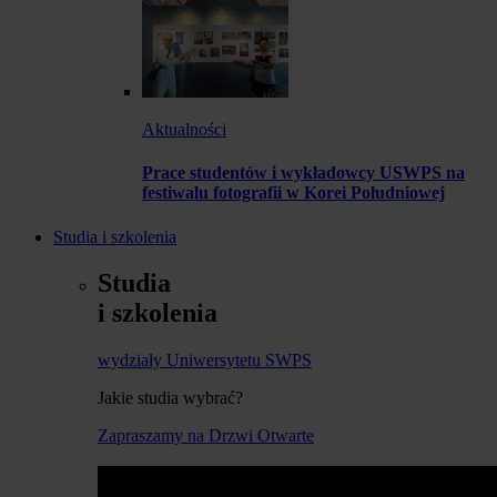
Aktualności
Prace studentów i wykładowcy USWPS na
festiwalu fotografii w Korei Południowej
Studia i szkolenia
Studia
i szkolenia
wydziały Uniwersytetu SWPS
Jakie studia wybrać?
Zapraszamy na Drzwi Otwarte