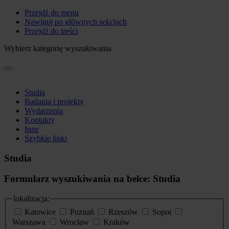
Przejdź do menu
Nawiguj po głównych sekcjach
Przejdź do treści
Wybierz kategorię wyszukiwania
Studia
Badania i projekty
Wydarzenia
Kontakty
Inne
Szybkie linki
Studia
Formularz wyszukiwania na belce: Studia
lokalizacja:
Katowice
Poznań
Rzeszów
Sopot
Warszawa
Wrocław
Kraków