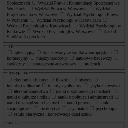
Społecznych
Wydział Prawa i Komunikacji Społecznej we
Wrocławiu
Wydział Prawa w Warszawie
Wydział
Projektowania w Warszawie
Wydział Psychologii i Prawa
w Poznaniu
Wydział Psychologii w Katowicach
Wydział Psychologii w Katowicach
Wydział Psychologii w
Krakowie
Wydział Psychologii w Warszawie
Zakład
Studiów Azjatyckich
typ:
aplikacyjny
finansowany ze środków europejskich
komercyjny
międzynarodowy
naukowo-badawczy
społeczny
strategiczno-rozwojowy
studencki
dyscyplina:
ekonomia i finanse
filozofia
historia
interdyscyplinarne
interdyscyplinarny
językoznawstwo
literaturoznawstwo
nauki o komunikacji i mediach
nauki o kulturze i religii
nauki o polityce i administracji
nauki o zarządzaniu i jakości
nauki prawne
nauki
socjologiczne
nie dotyczy
psychiatria
psychologia
sztuki plastyczne i konserwacja dzieł sztuki
status: