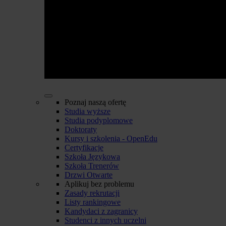
Poznaj naszą ofertę
Studia wyższe
Studia podyplomowe
Doktoraty
Kursy i szkolenia - OpenEdu
Certyfikacje
Szkoła Językowa
Szkoła Trenerów
Drzwi Otwarte
Aplikuj bez problemu
Zasady rekrutacji
Listy rankingowe
Kandydaci z zagranicy
Studenci z innych uczelni