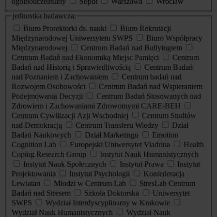
ogólnouczelniany
Sopot
Warszawa
Wrocław
jednostka badawcza:
Biuro Prorektorki ds. nauki
Biuro Rekrutacji
Międzynarodowej Uniwersytetu SWPS
Biuro Współpracy
Międzynarodowej
Centrum Badań nad Bullyingiem
Centrum Badań nad Ekonomiką Miejsc Pamięci
Centrum
Badań nad Historią i Sprawiedliwością
Centrum Badań
nad Poznaniem i Zachowaniem
Centrum badań nad
Rozwojem Osobowości
Centrum Badań nad Wspieraniem
Podejmowania Decyzji
Centrum Badań Stosowanych nad
Zdrowiem i Zachowaniami Zdrowotnymi CARE-BEH
Centrum Cywilizacji Azji Wschodniej
Centrum Studiów
nad Demokracją
Centrum Transferu Wiedzy
Dział
Badań Naukowych
Dział Marketingu
Emotion
Cognition Lab
Europejski Uniwersytet Viadrina
Health
Coping Research Group
Instytut Nauk Humanistycznych
Instytut Nauk Społecznych
Instytut Prawa
Instytut
Projektowania
Instytut Psychologii
Konfederacja
Lewiatan
Młodzi w Centrum Lab
StresLab Centrum
Badań nad Stresem
Szkoła Doktorska
Uniwersytet
SWPS
Wydział Interdyscyplinarny w Krakowie
Wydział Nauk Humanistycznych
Wydział Nauk