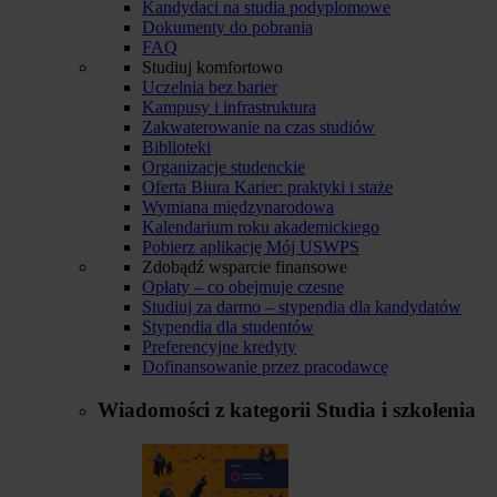
Kandydaci na studia podyplomowe
Dokumenty do pobrania
FAQ
Studiuj komfortowo
Uczelnia bez barier
Kampusy i infrastruktura
Zakwaterowanie na czas studiów
Biblioteki
Organizacje studenckie
Oferta Biura Karier: praktyki i staże
Wymiana międzynarodowa
Kalendarium roku akademickiego
Pobierz aplikację Mój USWPS
Zdobądź wsparcie finansowe
Opłaty – co obejmuje czesne
Studiuj za darmo – stypendia dla kandydatów
Stypendia dla studentów
Preferencyjne kredyty
Dofinansowanie przez pracodawcę
Wiadomości z kategorii
Studia i szkolenia