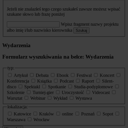
Jeżeli nie znalazłeś tego czego szukałeś zawsze możesz wpisać
szukane słowo lub frazę poniżej
Wpisz fragment nazwy projektu
albo imię i/lub nazwisko kierownika
Szukaj
Wydarzenia
Formularz wyszukiwania na belce: Wydarzenia
typ:
Artykuł
Debata
Ebook
Festiwal
Koncert
Konferencja
Książka
Podcast
Raport
Silent-
disco
Spektakl
Spotkanie
Studia-podyplomowe
Szkolenie
Turniej-gier
Uroczystość
Videocast
Warsztat
Webinar
Wykład
Wystawa
lokalizacja:
Katowice
Kraków
online
Poznań
Sopot
Warszawa
Wrocław