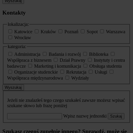
Wyszukaj
Kontakty
lokalizacja:
Katowice
Kraków
Poznań
Sopot
Warszawa
Wrocław
kategoria:
Administracja
Badania i rozwój
Biblioteka
Współpraca z biznesem
Dział Prawny
Instytuty i centra
badawcze
Marketing i komunikacja
Obsługa studenta
Organizacje studenckie
Rekrutacja
Usługi
Współpraca międzynarodowa
Wydziały
Wyszukaj
Jeżeli nie znalazłeś tego czego szukałeś zawsze możesz wpisać
szukane słowo lub frazę poniżej
Wpisz nazwę jednostki
Szukaj
Szukasz czegoś zupełnie innego? Sprawdź, może się