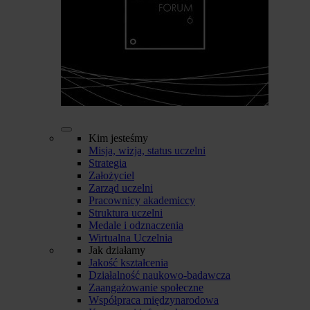
Kim jesteśmy
Misja, wizja, status uczelni
Strategia
Założyciel
Zarząd uczelni
Pracownicy akademiccy
Struktura uczelni
Medale i odznaczenia
Wirtualna Uczelnia
Jak działamy
Jakość kształcenia
Działalność naukowo-badawcza
Zaangażowanie społeczne
Współpraca międzynarodowa