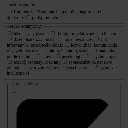
poziom studiów:
I stopnia
II stopnia
jednolite magisterskie
doktoraty
podyplomowe
obszar tematyczny:
biznes, zarządzanie
design, projektowanie, architektura
dziennikarstwo, media
human resources
UX,
informatyka, nowe technologie
języki obce, komunikacja
międzykulturowa
kultura, literatura, sztuka
marketing,
public relations
prawo
psychologia
psychoterapia
rozwój osobisty, coaching
społeczeństwo, państwo,
polityka
zdrowie, zaburzenia psychiczne
AI (sztuczna
inteligencja)
dodatkowe
forma studiów:
informacje
o
studiach