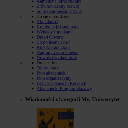
Kampusy i infrastruktura
Zrównoważony rozwój
Sojusz europejski ERUA
Co się u nas dzieje
Aktualności
Konferencje i seminaria
Wykłady i spotkania
Drzwi Otwarte
Co po licencjacie?
Kurs Matura 2026
Nagrody i wyróżnienia
Nowości wydawnicze
Dołącz do nas
Oferty pracy
Pion akademicki
Pion organizacyjny
HR Excellence in Research
Akademicki Program Stażowy
Wiadomości z kategorii
My, Uniwersytet