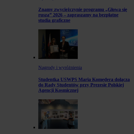
Znamy zwyciężczynie programu „Głowa się
rusza” 2026 – zapraszamy na bezpłatne
studia graficzne
Nagrody i wyróżnienia
Studentka USWPS Maria Komędera dołącza
do Rady Studentów przy Prezesie Polskiej
Agencji Kosmicznej