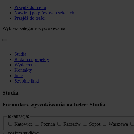
Przejdź do menu
Nawiguj po głównych sekcjach
Przejdź do treści
Wybierz kategorię wyszukiwania
Studia
Badania i projekty
Wydarzenia
Kontakty
Inne
Szybkie linki
Studia
Formularz wyszukiwania na belce: Studia
lokalizacja:
Katowice
Poznań
Rzeszów
Sopot
Warszawa
poziom studiów: