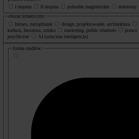
I stopnia
II stopnia
jednolite magisterskie
doktoraty
obszar tematyczny:
biznes, zarządzanie
design, projektowanie, architektura
kultura, literatura, sztuka
marketing, public relations
prawo
psychiczne
AI (sztuczna inteligencja)
dodatkowe
forma studiów:
informacje
o
studiach