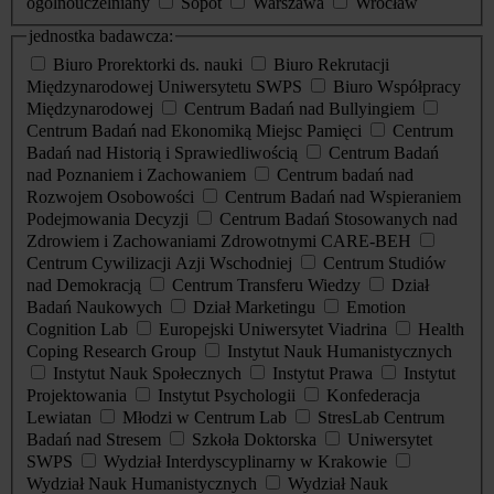
ogólnouczelniany
Sopot
Warszawa
Wrocław
jednostka badawcza:
Biuro Prorektorki ds. nauki
Biuro Rekrutacji
Międzynarodowej Uniwersytetu SWPS
Biuro Współpracy
Międzynarodowej
Centrum Badań nad Bullyingiem
Centrum Badań nad Ekonomiką Miejsc Pamięci
Centrum
Badań nad Historią i Sprawiedliwością
Centrum Badań
nad Poznaniem i Zachowaniem
Centrum badań nad
Rozwojem Osobowości
Centrum Badań nad Wspieraniem
Podejmowania Decyzji
Centrum Badań Stosowanych nad
Zdrowiem i Zachowaniami Zdrowotnymi CARE-BEH
Centrum Cywilizacji Azji Wschodniej
Centrum Studiów
nad Demokracją
Centrum Transferu Wiedzy
Dział
Badań Naukowych
Dział Marketingu
Emotion
Cognition Lab
Europejski Uniwersytet Viadrina
Health
Coping Research Group
Instytut Nauk Humanistycznych
Instytut Nauk Społecznych
Instytut Prawa
Instytut
Projektowania
Instytut Psychologii
Konfederacja
Lewiatan
Młodzi w Centrum Lab
StresLab Centrum
Badań nad Stresem
Szkoła Doktorska
Uniwersytet
SWPS
Wydział Interdyscyplinarny w Krakowie
Wydział Nauk Humanistycznych
Wydział Nauk