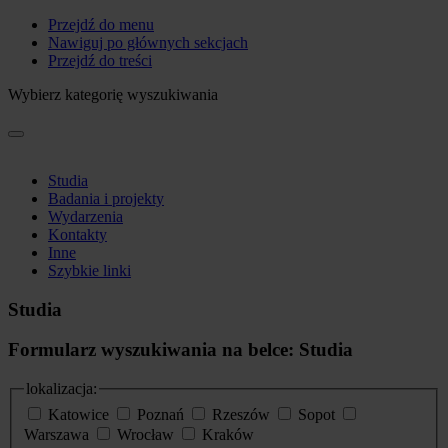
Przejdź do menu
Nawiguj po głównych sekcjach
Przejdź do treści
Wybierz kategorię wyszukiwania
Studia
Badania i projekty
Wydarzenia
Kontakty
Inne
Szybkie linki
Studia
Formularz wyszukiwania na belce: Studia
lokalizacja:
Katowice
Poznań
Rzeszów
Sopot
Warszawa
Wrocław
Kraków