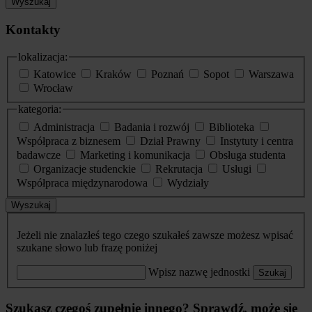
Wyszukaj
Kontakty
lokalizacja:
Katowice
Kraków
Poznań
Sopot
Warszawa
Wrocław
kategoria:
Administracja
Badania i rozwój
Biblioteka
Współpraca z biznesem
Dział Prawny
Instytuty i centra
badawcze
Marketing i komunikacja
Obsługa studenta
Organizacje studenckie
Rekrutacja
Usługi
Współpraca międzynarodowa
Wydziały
Wyszukaj
Jeżeli nie znalazłeś tego czego szukałeś zawsze możesz wpisać
szukane słowo lub frazę poniżej
Wpisz nazwę jednostki
Szukaj
Szukasz czegoś zupełnie innego? Sprawdź, może się