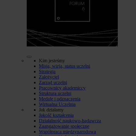
Kim jesteśmy
Misja, wizja, status uczelni
Strategia
Założyciel
Zarząd uczelni
Pracownicy akademiccy
Struktura uczelni
Medale i odznaczenia
Wirtualna Uczelnia
Jak działamy
Jakość kształcenia
Działalność naukowo-badawcza
Zaangażowanie społeczne
Współpraca międzynarodowa