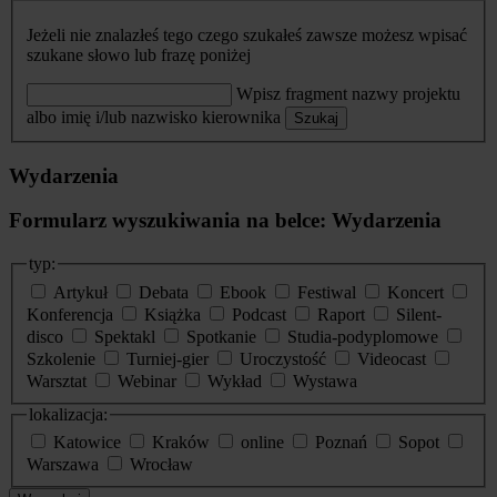
Jeżeli nie znalazłeś tego czego szukałeś zawsze możesz wpisać
szukane słowo lub frazę poniżej
Wpisz fragment nazwy projektu
albo imię i/lub nazwisko kierownika
Szukaj
Wydarzenia
Formularz wyszukiwania na belce: Wydarzenia
typ:
Artykuł
Debata
Ebook
Festiwal
Koncert
Konferencja
Książka
Podcast
Raport
Silent-
disco
Spektakl
Spotkanie
Studia-podyplomowe
Szkolenie
Turniej-gier
Uroczystość
Videocast
Warsztat
Webinar
Wykład
Wystawa
lokalizacja:
Katowice
Kraków
online
Poznań
Sopot
Warszawa
Wrocław