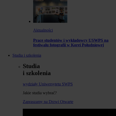
Aktualności
Prace studentów i wykładowcy USWPS na
festiwalu fotografii w Korei Południowej
Studia i szkolenia
Studia
i szkolenia
wydziały Uniwersytetu SWPS
Jakie studia wybrać?
Zapraszamy na Drzwi Otwarte