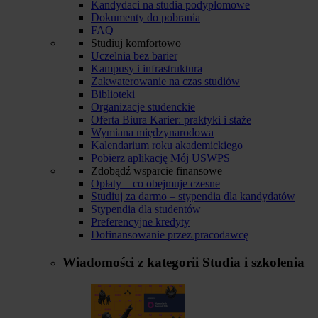
Kandydaci na studia podyplomowe
Dokumenty do pobrania
FAQ
Studiuj komfortowo
Uczelnia bez barier
Kampusy i infrastruktura
Zakwaterowanie na czas studiów
Biblioteki
Organizacje studenckie
Oferta Biura Karier: praktyki i staże
Wymiana międzynarodowa
Kalendarium roku akademickiego
Pobierz aplikację Mój USWPS
Zdobądź wsparcie finansowe
Opłaty – co obejmuje czesne
Studiuj za darmo – stypendia dla kandydatów
Stypendia dla studentów
Preferencyjne kredyty
Dofinansowanie przez pracodawcę
Wiadomości z kategorii
Studia i szkolenia