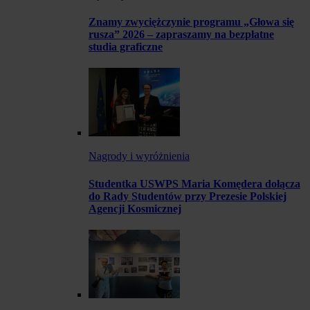
Znamy zwyciężczynie programu „Głowa się
rusza” 2026 – zapraszamy na bezpłatne
studia graficzne
Nagrody i wyróżnienia
Studentka USWPS Maria Komędera dołącza
do Rady Studentów przy Prezesie Polskiej
Agencji Kosmicznej