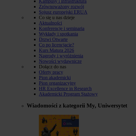
Kampusy i infrastruktura
Zrównoważony rozwój
Sojusz europejski ERUA
Co się u nas dzieje
Aktualności
Konferencje i seminaria
Wykłady i spotkania
Drzwi Otwarte
Co po licencjacie?
Kurs Matura 2026
Nagrody i wyróżnienia
Nowości wydawnicze
Dołącz do nas
Oferty pracy
Pion akademicki
Pion organizacyjny
HR Excellence in Research
Akademicki Program Stażowy
Wiadomości z kategorii
My, Uniwersytet