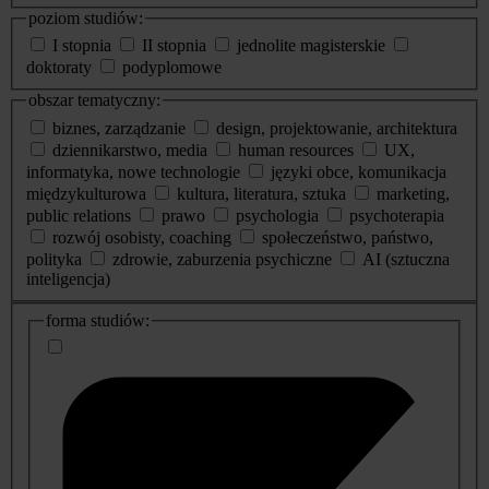
poziom studiów:
I stopnia
II stopnia
jednolite magisterskie
doktoraty
podyplomowe
obszar tematyczny:
biznes, zarządzanie
design, projektowanie, architektura
dziennikarstwo, media
human resources
UX,
informatyka, nowe technologie
języki obce, komunikacja
międzykulturowa
kultura, literatura, sztuka
marketing,
public relations
prawo
psychologia
psychoterapia
rozwój osobisty, coaching
społeczeństwo, państwo,
polityka
zdrowie, zaburzenia psychiczne
AI (sztuczna
inteligencja)
dodatkowe
forma studiów:
informacje
o
studiach