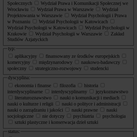
Społecznych
Wydział Prawa i Komunikacji Społecznej we
Wrocławiu
Wydział Prawa w Warszawie
Wydział
Projektowania w Warszawie
Wydział Psychologii i Prawa
w Poznaniu
Wydział Psychologii w Katowicach
Wydział Psychologii w Katowicach
Wydział Psychologii w
Krakowie
Wydział Psychologii w Warszawie
Zakład
Studiów Azjatyckich
typ:
aplikacyjny
finansowany ze środków europejskich
komercyjny
międzynarodowy
naukowo-badawczy
społeczny
strategiczno-rozwojowy
studencki
dyscyplina:
ekonomia i finanse
filozofia
historia
interdyscyplinarne
interdyscyplinarny
językoznawstwo
literaturoznawstwo
nauki o komunikacji i mediach
nauki o kulturze i religii
nauki o polityce i administracji
nauki o zarządzaniu i jakości
nauki prawne
nauki
socjologiczne
nie dotyczy
psychiatria
psychologia
sztuki plastyczne i konserwacja dzieł sztuki
status: