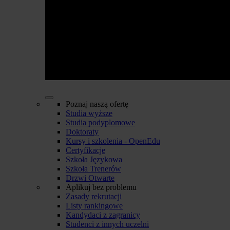
Poznaj naszą ofertę
Studia wyższe
Studia podyplomowe
Doktoraty
Kursy i szkolenia - OpenEdu
Certyfikacje
Szkoła Językowa
Szkoła Trenerów
Drzwi Otwarte
Aplikuj bez problemu
Zasady rekrutacji
Listy rankingowe
Kandydaci z zagranicy
Studenci z innych uczelni