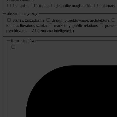
I stopnia
II stopnia
jednolite magisterskie
doktoraty
obszar tematyczny:
biznes, zarządzanie
design, projektowanie, architektura
kultura, literatura, sztuka
marketing, public relations
prawo
psychiczne
AI (sztuczna inteligencja)
dodatkowe
forma studiów:
informacje
o
studiach