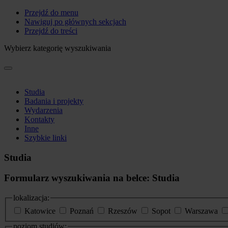
Przejdź do menu
Nawiguj po głównych sekcjach
Przejdź do treści
Wybierz kategorię wyszukiwania
Studia
Badania i projekty
Wydarzenia
Kontakty
Inne
Szybkie linki
Studia
Formularz wyszukiwania na belce: Studia
lokalizacja:
Katowice
Poznań
Rzeszów
Sopot
Warszawa
poziom studiów: