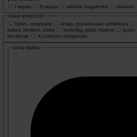
I stopnia
II stopnia
jednolite magisterskie
doktoraty
obszar tematyczny:
biznes, zarządzanie
design, projektowanie, architektura
kultura, literatura, sztuka
marketing, public relations
prawo
psychiczne
AI (sztuczna inteligencja)
dodatkowe
forma studiów:
informacje
o
studiach