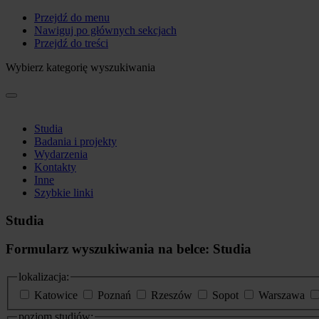
Przejdź do menu
Nawiguj po głównych sekcjach
Przejdź do treści
Wybierz kategorię wyszukiwania
Studia
Badania i projekty
Wydarzenia
Kontakty
Inne
Szybkie linki
Studia
Formularz wyszukiwania na belce: Studia
lokalizacja:
Katowice
Poznań
Rzeszów
Sopot
Warszawa
poziom studiów: