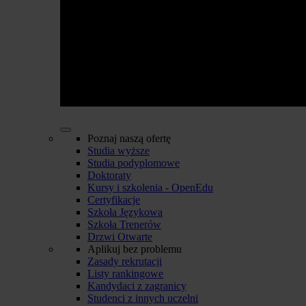
Poznaj naszą ofertę
Studia wyższe
Studia podyplomowe
Doktoraty
Kursy i szkolenia - OpenEdu
Certyfikacje
Szkoła Językowa
Szkoła Trenerów
Drzwi Otwarte
Aplikuj bez problemu
Zasady rekrutacji
Listy rankingowe
Kandydaci z zagranicy
Studenci z innych uczelni