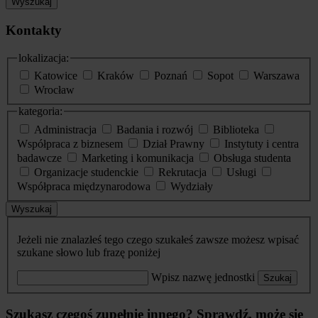
Wyszukaj
Kontakty
lokalizacja:
Katowice
Kraków
Poznań
Sopot
Warszawa
Wrocław
kategoria:
Administracja
Badania i rozwój
Biblioteka
Współpraca z biznesem
Dział Prawny
Instytuty i centra
badawcze
Marketing i komunikacja
Obsługa studenta
Organizacje studenckie
Rekrutacja
Usługi
Współpraca międzynarodowa
Wydziały
Wyszukaj
Jeżeli nie znalazłeś tego czego szukałeś zawsze możesz wpisać
szukane słowo lub frazę poniżej
Wpisz nazwę jednostki
Szukaj
Szukasz czegoś zupełnie innego? Sprawdź, może się