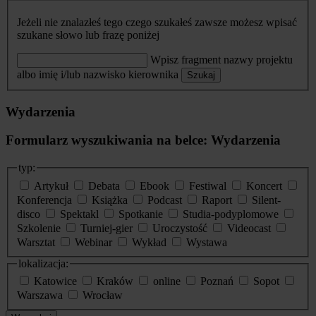
Jeżeli nie znalazłeś tego czego szukałeś zawsze możesz wpisać
szukane słowo lub frazę poniżej
Wpisz fragment nazwy projektu
albo imię i/lub nazwisko kierownika
Szukaj
Wydarzenia
Formularz wyszukiwania na belce: Wydarzenia
typ:
Artykuł
Debata
Ebook
Festiwal
Koncert
Konferencja
Książka
Podcast
Raport
Silent-
disco
Spektakl
Spotkanie
Studia-podyplomowe
Szkolenie
Turniej-gier
Uroczystość
Videocast
Warsztat
Webinar
Wykład
Wystawa
lokalizacja:
Katowice
Kraków
online
Poznań
Sopot
Warszawa
Wrocław