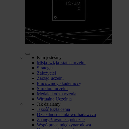
Kim jesteśmy
Misja, wizja, status uczelni
Strategia
Założyciel
Zarząd uczelni
Pracownicy akademiccy
Struktura uczelni
Medale i odznaczenia
Wirtualna Uczelnia
Jak działamy
Jakość kształcenia
Działalność naukowo-badawcza
Zaangażowanie społeczne
Współpraca międzynarodowa