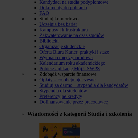
Kandydaci na studia podyplomowe
Dokumenty do pobrania
FAQ
Studiuj komfortowo
Uczelnia bez barier
Kampusy i infrastruktura
Zakwaterowanie na czas studiów
Biblioteki
Organizacje studenckie
Oferta Biura Karier: praktyki i staże
Wymiana międzynarodowa
Kalendarium roku akademickiego
Pobierz aplikację Mój USWPS
Zdobądź wsparcie finansowe
Opłaty – co obejmuje czesne
Studiuj za darmo – stypendia dla kandydatów
Stypendia dla studentów
Preferencyjne kredyty
Dofinansowanie przez pracodawcę
Wiadomości z kategorii
Studia i szkolenia