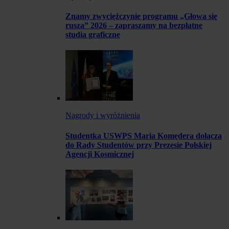
Znamy zwyciężczynie programu „Głowa się
rusza” 2026 – zapraszamy na bezpłatne
studia graficzne
Nagrody i wyróżnienia
Studentka USWPS Maria Komędera dołącza
do Rady Studentów przy Prezesie Polskiej
Agencji Kosmicznej