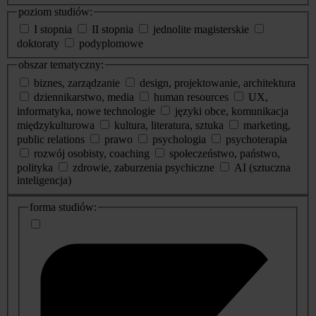
poziom studiów:
I stopnia
II stopnia
jednolite magisterskie
doktoraty
podyplomowe
obszar tematyczny:
biznes, zarządzanie
design, projektowanie, architektura
dziennikarstwo, media
human resources
UX,
informatyka, nowe technologie
języki obce, komunikacja
międzykulturowa
kultura, literatura, sztuka
marketing,
public relations
prawo
psychologia
psychoterapia
rozwój osobisty, coaching
społeczeństwo, państwo,
polityka
zdrowie, zaburzenia psychiczne
AI (sztuczna
inteligencja)
dodatkowe
forma studiów:
informacje
o
studiach