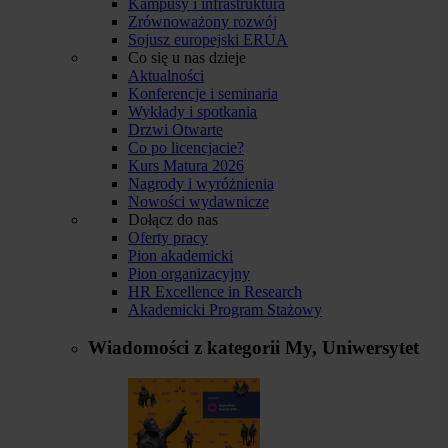
Kampusy i infrastruktura
Zrównoważony rozwój
Sojusz europejski ERUA
Co się u nas dzieje
Aktualności
Konferencje i seminaria
Wykłady i spotkania
Drzwi Otwarte
Co po licencjacie?
Kurs Matura 2026
Nagrody i wyróżnienia
Nowości wydawnicze
Dołącz do nas
Oferty pracy
Pion akademicki
Pion organizacyjny
HR Excellence in Research
Akademicki Program Stażowy
Wiadomości z kategorii
My, Uniwersytet