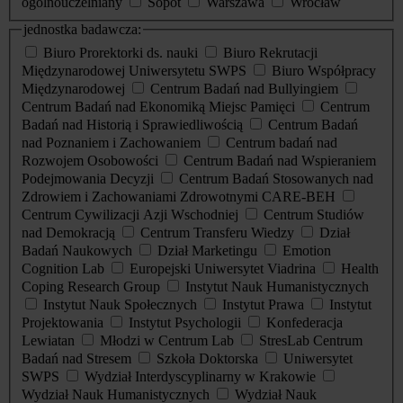
ogólnouczelniany
Sopot
Warszawa
Wrocław
jednostka badawcza:
Biuro Prorektorki ds. nauki
Biuro Rekrutacji
Międzynarodowej Uniwersytetu SWPS
Biuro Współpracy
Międzynarodowej
Centrum Badań nad Bullyingiem
Centrum Badań nad Ekonomiką Miejsc Pamięci
Centrum
Badań nad Historią i Sprawiedliwością
Centrum Badań
nad Poznaniem i Zachowaniem
Centrum badań nad
Rozwojem Osobowości
Centrum Badań nad Wspieraniem
Podejmowania Decyzji
Centrum Badań Stosowanych nad
Zdrowiem i Zachowaniami Zdrowotnymi CARE-BEH
Centrum Cywilizacji Azji Wschodniej
Centrum Studiów
nad Demokracją
Centrum Transferu Wiedzy
Dział
Badań Naukowych
Dział Marketingu
Emotion
Cognition Lab
Europejski Uniwersytet Viadrina
Health
Coping Research Group
Instytut Nauk Humanistycznych
Instytut Nauk Społecznych
Instytut Prawa
Instytut
Projektowania
Instytut Psychologii
Konfederacja
Lewiatan
Młodzi w Centrum Lab
StresLab Centrum
Badań nad Stresem
Szkoła Doktorska
Uniwersytet
SWPS
Wydział Interdyscyplinarny w Krakowie
Wydział Nauk Humanistycznych
Wydział Nauk