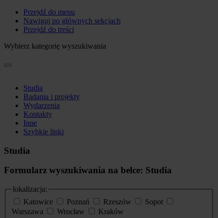
Przejdź do menu
Nawiguj po głównych sekcjach
Przejdź do treści
Wybierz kategorię wyszukiwania
Studia
Badania i projekty
Wydarzenia
Kontakty
Inne
Szybkie linki
Studia
Formularz wyszukiwania na belce: Studia
lokalizacja:
Katowice
Poznań
Rzeszów
Sopot
Warszawa
Wrocław
Kraków