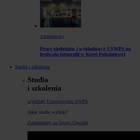
Aktualności
Prace studentów i wykładowcy USWPS na
festiwalu fotografii w Korei Południowej
Studia i szkolenia
Studia
i szkolenia
wydziały Uniwersytetu SWPS
Jakie studia wybrać?
Zapraszamy na Drzwi Otwarte