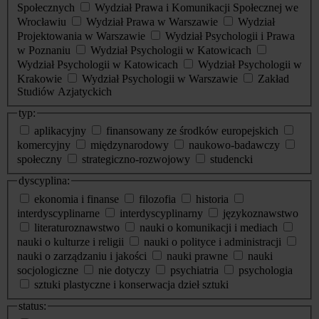
Społecznych
Wydział Prawa i Komunikacji Społecznej we
Wrocławiu
Wydział Prawa w Warszawie
Wydział
Projektowania w Warszawie
Wydział Psychologii i Prawa
w Poznaniu
Wydział Psychologii w Katowicach
Wydział Psychologii w Katowicach
Wydział Psychologii w
Krakowie
Wydział Psychologii w Warszawie
Zakład
Studiów Azjatyckich
typ:
aplikacyjny
finansowany ze środków europejskich
komercyjny
międzynarodowy
naukowo-badawczy
społeczny
strategiczno-rozwojowy
studencki
dyscyplina:
ekonomia i finanse
filozofia
historia
interdyscyplinarne
interdyscyplinarny
językoznawstwo
literaturoznawstwo
nauki o komunikacji i mediach
nauki o kulturze i religii
nauki o polityce i administracji
nauki o zarządzaniu i jakości
nauki prawne
nauki
socjologiczne
nie dotyczy
psychiatria
psychologia
sztuki plastyczne i konserwacja dzieł sztuki
status: