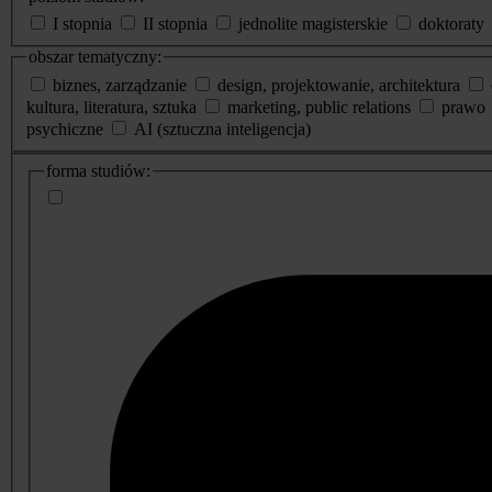
I stopnia
II stopnia
jednolite magisterskie
doktoraty
obszar tematyczny:
biznes, zarządzanie
design, projektowanie, architektura
kultura, literatura, sztuka
marketing, public relations
prawo
psychiczne
AI (sztuczna inteligencja)
dodatkowe
forma studiów:
informacje
o
studiach