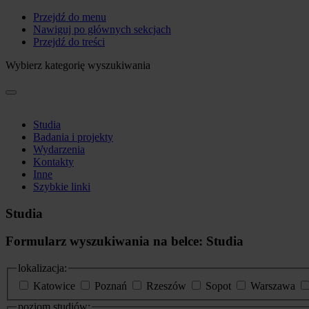
Przejdź do menu
Nawiguj po głównych sekcjach
Przejdź do treści
Wybierz kategorię wyszukiwania
Studia
Badania i projekty
Wydarzenia
Kontakty
Inne
Szybkie linki
Studia
Formularz wyszukiwania na belce: Studia
lokalizacja:
Katowice
Poznań
Rzeszów
Sopot
Warszawa
poziom studiów: