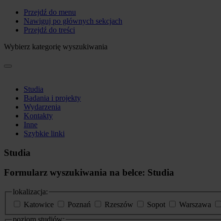
Przejdź do menu
Nawiguj po głównych sekcjach
Przejdź do treści
Wybierz kategorię wyszukiwania
Studia
Badania i projekty
Wydarzenia
Kontakty
Inne
Szybkie linki
Studia
Formularz wyszukiwania na belce: Studia
lokalizacja:
Katowice
Poznań
Rzeszów
Sopot
Warszawa
poziom studiów: