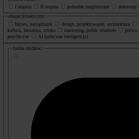
I stopnia
II stopnia
jednolite magisterskie
doktoraty
obszar tematyczny:
biznes, zarządzanie
design, projektowanie, architektura
kultura, literatura, sztuka
marketing, public relations
prawo
psychiczne
AI (sztuczna inteligencja)
dodatkowe
forma studiów:
informacje
o
studiach