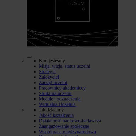
Kim jesteśmy
Misja, wizja, status uczelni
Strategia
Założyciel
Zarząd uczelni
Pracownicy akademiccy
Struktura uczelni
Medale i odznaczenia
Wirtualna Uczelnia
Jak działamy
Jakość kształcenia
Działalność naukowo-badawcza
Zaangażowanie społeczne
Współpraca międzynarodowa