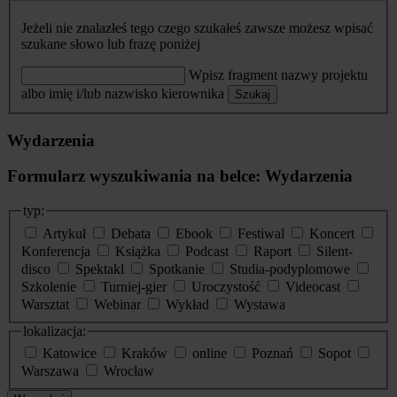
Jeżeli nie znalazłeś tego czego szukałeś zawsze możesz wpisać
szukane słowo lub frazę poniżej
Wpisz fragment nazwy projektu
albo imię i/lub nazwisko kierownika
Szukaj
Wydarzenia
Formularz wyszukiwania na belce: Wydarzenia
typ:
Artykuł
Debata
Ebook
Festiwal
Koncert
Konferencja
Książka
Podcast
Raport
Silent-
disco
Spektakl
Spotkanie
Studia-podyplomowe
Szkolenie
Turniej-gier
Uroczystość
Videocast
Warsztat
Webinar
Wykład
Wystawa
lokalizacja:
Katowice
Kraków
online
Poznań
Sopot
Warszawa
Wrocław