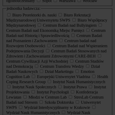
ogólnouczelniany
Sopot
Warszawa
Wrocław
jednostka badawcza:
Biuro Prorektorki ds. nauki
Biuro Rekrutacji
Międzynarodowej Uniwersytetu SWPS
Biuro Współpracy
Międzynarodowej
Centrum Badań nad Bullyingiem
Centrum Badań nad Ekonomiką Miejsc Pamięci
Centrum
Badań nad Historią i Sprawiedliwością
Centrum Badań
nad Poznaniem i Zachowaniem
Centrum badań nad
Rozwojem Osobowości
Centrum Badań nad Wspieraniem
Podejmowania Decyzji
Centrum Badań Stosowanych nad
Zdrowiem i Zachowaniami Zdrowotnymi CARE-BEH
Centrum Cywilizacji Azji Wschodniej
Centrum Studiów
nad Demokracją
Centrum Transferu Wiedzy
Dział
Badań Naukowych
Dział Marketingu
Emotion
Cognition Lab
Europejski Uniwersytet Viadrina
Health
Coping Research Group
Instytut Nauk Humanistycznych
Instytut Nauk Społecznych
Instytut Prawa
Instytut
Projektowania
Instytut Psychologii
Konfederacja
Lewiatan
Młodzi w Centrum Lab
StresLab Centrum
Badań nad Stresem
Szkoła Doktorska
Uniwersytet
SWPS
Wydział Interdyscyplinarny w Krakowie
Wydział Nauk Humanistycznych
Wydział Nauk