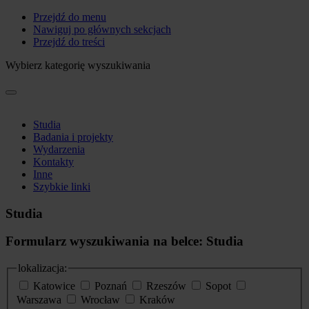
Przejdź do menu
Nawiguj po głównych sekcjach
Przejdź do treści
Wybierz kategorię wyszukiwania
Studia
Badania i projekty
Wydarzenia
Kontakty
Inne
Szybkie linki
Studia
Formularz wyszukiwania na belce: Studia
lokalizacja:
Katowice
Poznań
Rzeszów
Sopot
Warszawa
Wrocław
Kraków