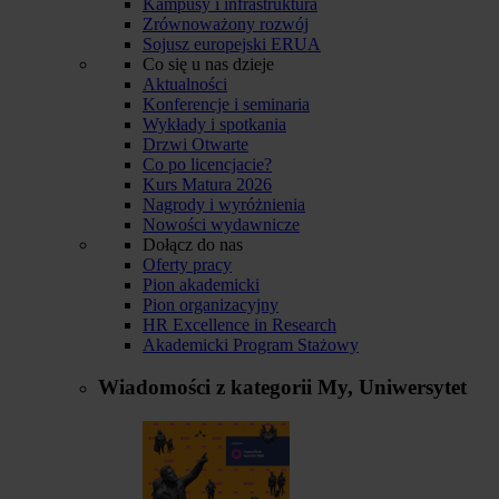
Kampusy i infrastruktura
Zrównoważony rozwój
Sojusz europejski ERUA
Co się u nas dzieje
Aktualności
Konferencje i seminaria
Wykłady i spotkania
Drzwi Otwarte
Co po licencjacie?
Kurs Matura 2026
Nagrody i wyróżnienia
Nowości wydawnicze
Dołącz do nas
Oferty pracy
Pion akademicki
Pion organizacyjny
HR Excellence in Research
Akademicki Program Stażowy
Wiadomości z kategorii
My, Uniwersytet