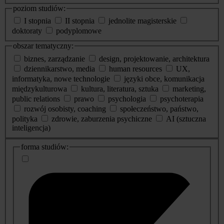
poziom studiów:
I stopnia
II stopnia
jednolite magisterskie
doktoraty
podyplomowe
obszar tematyczny:
biznes, zarządzanie
design, projektowanie, architektura
dziennikarstwo, media
human resources
UX,
informatyka, nowe technologie
języki obce, komunikacja
międzykulturowa
kultura, literatura, sztuka
marketing,
public relations
prawo
psychologia
psychoterapia
rozwój osobisty, coaching
społeczeństwo, państwo,
polityka
zdrowie, zaburzenia psychiczne
AI (sztuczna
inteligencja)
dodatkowe
forma studiów:
informacje
o
studiach