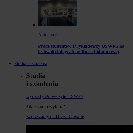
Aktualności
Prace studentów i wykładowcy USWPS na
festiwalu fotografii w Korei Południowej
Studia i szkolenia
Studia
i szkolenia
wydziały Uniwersytetu SWPS
Jakie studia wybrać?
Zapraszamy na Drzwi Otwarte