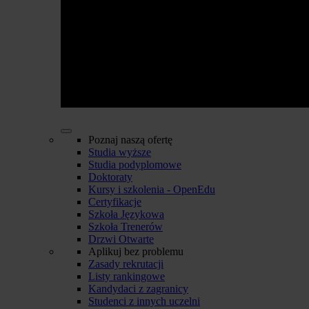
Poznaj naszą ofertę
Studia wyższe
Studia podyplomowe
Doktoraty
Kursy i szkolenia - OpenEdu
Certyfikacje
Szkoła Językowa
Szkoła Trenerów
Drzwi Otwarte
Aplikuj bez problemu
Zasady rekrutacji
Listy rankingowe
Kandydaci z zagranicy
Studenci z innych uczelni