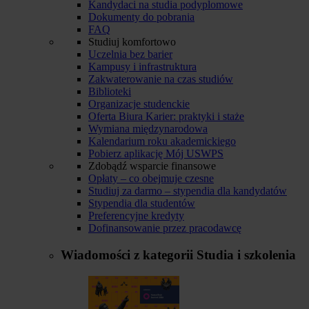
Kandydaci na studia podyplomowe
Dokumenty do pobrania
FAQ
Studiuj komfortowo
Uczelnia bez barier
Kampusy i infrastruktura
Zakwaterowanie na czas studiów
Biblioteki
Organizacje studenckie
Oferta Biura Karier: praktyki i staże
Wymiana międzynarodowa
Kalendarium roku akademickiego
Pobierz aplikację Mój USWPS
Zdobądź wsparcie finansowe
Opłaty – co obejmuje czesne
Studiuj za darmo – stypendia dla kandydatów
Stypendia dla studentów
Preferencyjne kredyty
Dofinansowanie przez pracodawcę
Wiadomości z kategorii
Studia i szkolenia