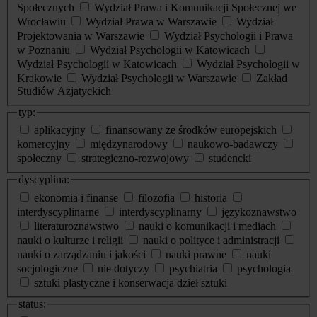
Społecznych
Wydział Prawa i Komunikacji Społecznej we
Wrocławiu
Wydział Prawa w Warszawie
Wydział
Projektowania w Warszawie
Wydział Psychologii i Prawa
w Poznaniu
Wydział Psychologii w Katowicach
Wydział Psychologii w Katowicach
Wydział Psychologii w
Krakowie
Wydział Psychologii w Warszawie
Zakład
Studiów Azjatyckich
typ:
aplikacyjny
finansowany ze środków europejskich
komercyjny
międzynarodowy
naukowo-badawczy
społeczny
strategiczno-rozwojowy
studencki
dyscyplina:
ekonomia i finanse
filozofia
historia
interdyscyplinarne
interdyscyplinarny
językoznawstwo
literaturoznawstwo
nauki o komunikacji i mediach
nauki o kulturze i religii
nauki o polityce i administracji
nauki o zarządzaniu i jakości
nauki prawne
nauki
socjologiczne
nie dotyczy
psychiatria
psychologia
sztuki plastyczne i konserwacja dzieł sztuki
status: