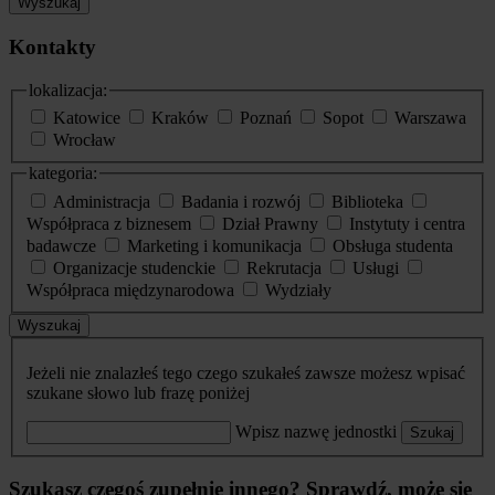
Wyszukaj
Kontakty
lokalizacja:
Katowice
Kraków
Poznań
Sopot
Warszawa
Wrocław
kategoria:
Administracja
Badania i rozwój
Biblioteka
Współpraca z biznesem
Dział Prawny
Instytuty i centra
badawcze
Marketing i komunikacja
Obsługa studenta
Organizacje studenckie
Rekrutacja
Usługi
Współpraca międzynarodowa
Wydziały
Wyszukaj
Jeżeli nie znalazłeś tego czego szukałeś zawsze możesz wpisać
szukane słowo lub frazę poniżej
Wpisz nazwę jednostki
Szukaj
Szukasz czegoś zupełnie innego? Sprawdź, może się