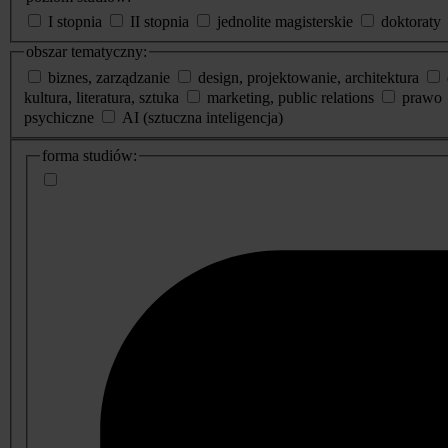
I stopnia
II stopnia
jednolite magisterskie
doktoraty
obszar tematyczny:
biznes, zarządzanie
design, projektowanie, architektura
kultura, literatura, sztuka
marketing, public relations
prawo
psychiczne
AI (sztuczna inteligencja)
dodatkowe
forma studiów:
informacje
o
studiach