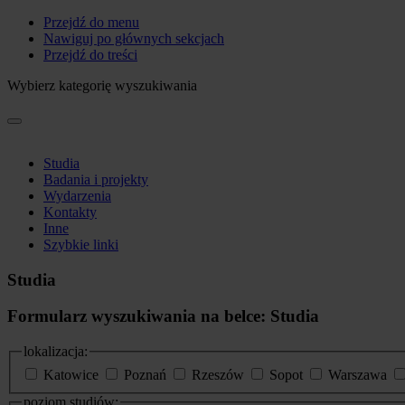
Przejdź do menu
Nawiguj po głównych sekcjach
Przejdź do treści
Wybierz kategorię wyszukiwania
Studia
Badania i projekty
Wydarzenia
Kontakty
Inne
Szybkie linki
Studia
Formularz wyszukiwania na belce: Studia
lokalizacja:
Katowice
Poznań
Rzeszów
Sopot
Warszawa
poziom studiów: