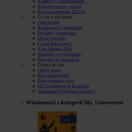
Kampusy i infrastruktura
Zrównoważony rozwój
Sojusz europejski ERUA
Co się u nas dzieje
Aktualności
Konferencje i seminaria
Wykłady i spotkania
Drzwi Otwarte
Co po licencjacie?
Kurs Matura 2026
Nagrody i wyróżnienia
Nowości wydawnicze
Dołącz do nas
Oferty pracy
Pion akademicki
Pion organizacyjny
HR Excellence in Research
Akademicki Program Stażowy
Wiadomości z kategorii
My, Uniwersytet