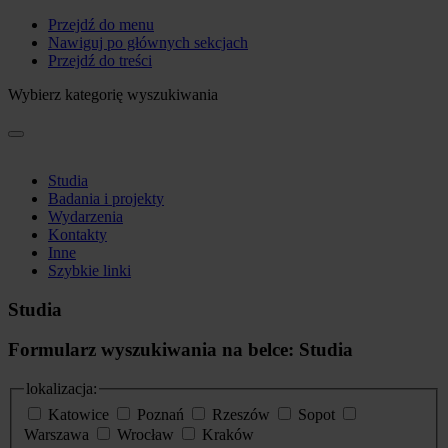
Przejdź do menu
Nawiguj po głównych sekcjach
Przejdź do treści
Wybierz kategorię wyszukiwania
Studia
Badania i projekty
Wydarzenia
Kontakty
Inne
Szybkie linki
Studia
Formularz wyszukiwania na belce: Studia
lokalizacja:
Katowice
Poznań
Rzeszów
Sopot
Warszawa
Wrocław
Kraków