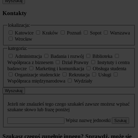
Wyszukaj
Kontakty
lokalizacja:
Katowice
Kraków
Poznań
Sopot
Warszawa
Wrocław
kategoria:
Administracja
Badania i rozwój
Biblioteka
Współpraca z biznesem
Dział Prawny
Instytuty i centra
badawcze
Marketing i komunikacja
Obsługa studenta
Organizacje studenckie
Rekrutacja
Usługi
Współpraca międzynarodowa
Wydziały
Wyszukaj
Jeżeli nie znalazłeś tego czego szukałeś zawsze możesz wpisać
szukane słowo lub frazę poniżej
Wpisz nazwę jednostki
Szukaj
Szukasz czegoś zupełnie innego? Sprawdź, może się