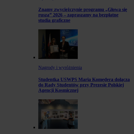
Znamy zwyciężczynie programu „Głowa się
rusza” 2026 – zapraszamy na bezpłatne
studia graficzne
Nagrody i wyróżnienia
Studentka USWPS Maria Komędera dołącza
do Rady Studentów przy Prezesie Polskiej
Agencji Kosmicznej