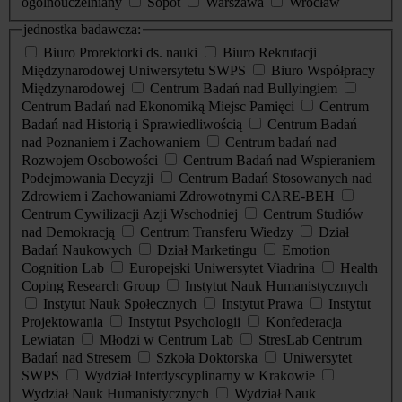
ogólnouczelniany
Sopot
Warszawa
Wrocław
jednostka badawcza:
Biuro Prorektorki ds. nauki
Biuro Rekrutacji
Międzynarodowej Uniwersytetu SWPS
Biuro Współpracy
Międzynarodowej
Centrum Badań nad Bullyingiem
Centrum Badań nad Ekonomiką Miejsc Pamięci
Centrum
Badań nad Historią i Sprawiedliwością
Centrum Badań
nad Poznaniem i Zachowaniem
Centrum badań nad
Rozwojem Osobowości
Centrum Badań nad Wspieraniem
Podejmowania Decyzji
Centrum Badań Stosowanych nad
Zdrowiem i Zachowaniami Zdrowotnymi CARE-BEH
Centrum Cywilizacji Azji Wschodniej
Centrum Studiów
nad Demokracją
Centrum Transferu Wiedzy
Dział
Badań Naukowych
Dział Marketingu
Emotion
Cognition Lab
Europejski Uniwersytet Viadrina
Health
Coping Research Group
Instytut Nauk Humanistycznych
Instytut Nauk Społecznych
Instytut Prawa
Instytut
Projektowania
Instytut Psychologii
Konfederacja
Lewiatan
Młodzi w Centrum Lab
StresLab Centrum
Badań nad Stresem
Szkoła Doktorska
Uniwersytet
SWPS
Wydział Interdyscyplinarny w Krakowie
Wydział Nauk Humanistycznych
Wydział Nauk