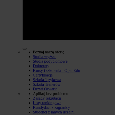
Poznaj naszą ofertę
Studia wyższe
Studia podyplomowe
Doktoraty
Kursy i szkolenia - OpenEdu
Certyfikacje
Szkoła Językowa
Szkoła Trenerów
Drzwi Otwarte
Aplikuj bez problemu
Zasady rekrutacji
Listy rankingowe
Kandydaci z zagranicy
Studenci z innych uczelni