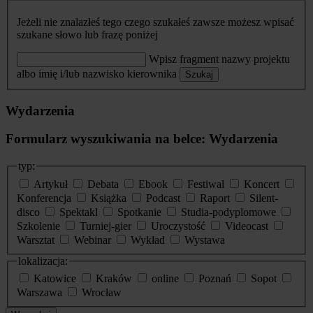
Jeżeli nie znalazłeś tego czego szukałeś zawsze możesz wpisać
szukane słowo lub frazę poniżej
Wpisz fragment nazwy projektu
albo imię i/lub nazwisko kierownika
Szukaj
Wydarzenia
Formularz wyszukiwania na belce: Wydarzenia
typ:
Artykuł
Debata
Ebook
Festiwal
Koncert
Konferencja
Książka
Podcast
Raport
Silent-
disco
Spektakl
Spotkanie
Studia-podyplomowe
Szkolenie
Turniej-gier
Uroczystość
Videocast
Warsztat
Webinar
Wykład
Wystawa
lokalizacja:
Katowice
Kraków
online
Poznań
Sopot
Warszawa
Wrocław