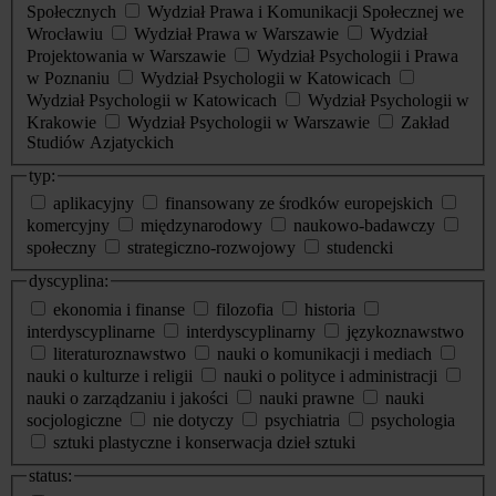
Społecznych
Wydział Prawa i Komunikacji Społecznej we
Wrocławiu
Wydział Prawa w Warszawie
Wydział
Projektowania w Warszawie
Wydział Psychologii i Prawa
w Poznaniu
Wydział Psychologii w Katowicach
Wydział Psychologii w Katowicach
Wydział Psychologii w
Krakowie
Wydział Psychologii w Warszawie
Zakład
Studiów Azjatyckich
typ:
aplikacyjny
finansowany ze środków europejskich
komercyjny
międzynarodowy
naukowo-badawczy
społeczny
strategiczno-rozwojowy
studencki
dyscyplina:
ekonomia i finanse
filozofia
historia
interdyscyplinarne
interdyscyplinarny
językoznawstwo
literaturoznawstwo
nauki o komunikacji i mediach
nauki o kulturze i religii
nauki o polityce i administracji
nauki o zarządzaniu i jakości
nauki prawne
nauki
socjologiczne
nie dotyczy
psychiatria
psychologia
sztuki plastyczne i konserwacja dzieł sztuki
status: