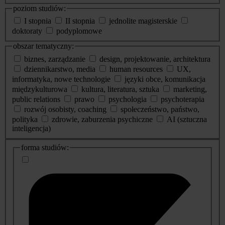
poziom studiów:
I stopnia
II stopnia
jednolite magisterskie
doktoraty
podyplomowe
obszar tematyczny:
biznes, zarządzanie
design, projektowanie, architektura
dziennikarstwo, media
human resources
UX,
informatyka, nowe technologie
języki obce, komunikacja
międzykulturowa
kultura, literatura, sztuka
marketing,
public relations
prawo
psychologia
psychoterapia
rozwój osobisty, coaching
społeczeństwo, państwo,
polityka
zdrowie, zaburzenia psychiczne
AI (sztuczna
inteligencja)
dodatkowe
forma studiów:
informacje
o
studiach