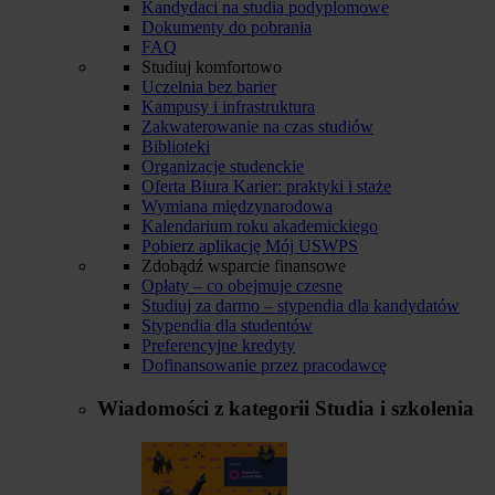
Kandydaci na studia podyplomowe
Dokumenty do pobrania
FAQ
Studiuj komfortowo
Uczelnia bez barier
Kampusy i infrastruktura
Zakwaterowanie na czas studiów
Biblioteki
Organizacje studenckie
Oferta Biura Karier: praktyki i staże
Wymiana międzynarodowa
Kalendarium roku akademickiego
Pobierz aplikację Mój USWPS
Zdobądź wsparcie finansowe
Opłaty – co obejmuje czesne
Studiuj za darmo – stypendia dla kandydatów
Stypendia dla studentów
Preferencyjne kredyty
Dofinansowanie przez pracodawcę
Wiadomości z kategorii
Studia i szkolenia