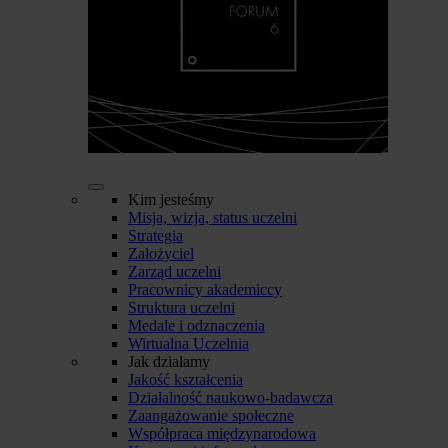
Kim jesteśmy
Misja, wizja, status uczelni
Strategia
Założyciel
Zarząd uczelni
Pracownicy akademiccy
Struktura uczelni
Medale i odznaczenia
Wirtualna Uczelnia
Jak działamy
Jakość kształcenia
Działalność naukowo-badawcza
Zaangażowanie społeczne
Współpraca międzynarodowa