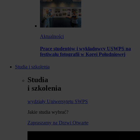
Aktualności
Prace studentów i wykładowcy USWPS na
festiwalu fotografii w Korei Południowej
Studia i szkolenia
Studia
i szkolenia
wydziały Uniwersytetu SWPS
Jakie studia wybrać?
Zapraszamy na Drzwi Otwarte