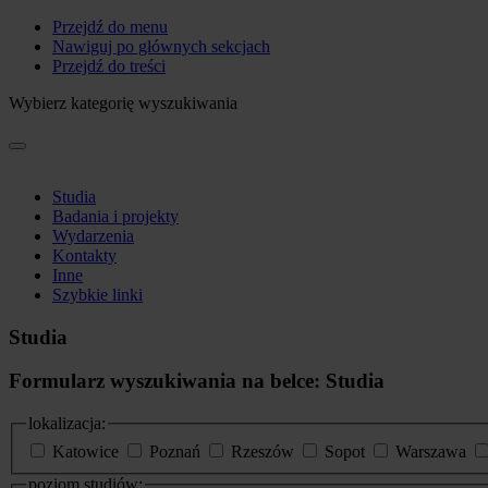
Przejdź do menu
Nawiguj po głównych sekcjach
Przejdź do treści
Wybierz kategorię wyszukiwania
Studia
Badania i projekty
Wydarzenia
Kontakty
Inne
Szybkie linki
Studia
Formularz wyszukiwania na belce: Studia
lokalizacja:
Katowice
Poznań
Rzeszów
Sopot
Warszawa
poziom studiów: