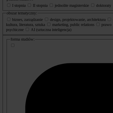
I stopnia
II stopnia
jednolite magisterskie
doktoraty
obszar tematyczny:
biznes, zarządzanie
design, projektowanie, architektura
kultura, literatura, sztuka
marketing, public relations
prawo
psychiczne
AI (sztuczna inteligencja)
dodatkowe
forma studiów:
informacje
o
studiach