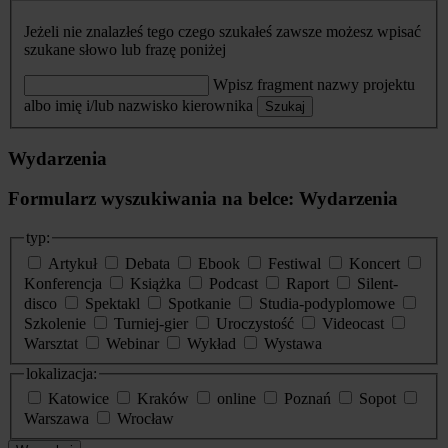
Jeżeli nie znalazłeś tego czego szukałeś zawsze możesz wpisać
szukane słowo lub frazę poniżej
Wpisz fragment nazwy projektu
albo imię i/lub nazwisko kierownika
Szukaj
Wydarzenia
Formularz wyszukiwania na belce: Wydarzenia
typ:
Artykuł
Debata
Ebook
Festiwal
Koncert
Konferencja
Książka
Podcast
Raport
Silent-
disco
Spektakl
Spotkanie
Studia-podyplomowe
Szkolenie
Turniej-gier
Uroczystość
Videocast
Warsztat
Webinar
Wykład
Wystawa
lokalizacja:
Katowice
Kraków
online
Poznań
Sopot
Warszawa
Wrocław