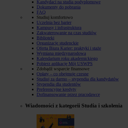
Kandydaci na studia podyplomowe
Dokumenty do pobrania
FAQ
Studiuj komfortowo
Uczelnia bez barier
Kampusy i infrastruktura
Zakwaterowanie na czas studiów
Biblioteki
Organizacje studenckie
Oferta Biura Karier: praktyki i staże
Wymiana międzynarodowa
Kalendarium roku akademickiego
Pobierz aplikację Mój USWPS
Zdobądź wsparcie finansowe
Opłaty – co obejmuje czesne
Studiuj za darmo – stypendia dla kandydatów
Stypendia dla studentów
Preferencyjne kredyty
Dofinansowanie przez pracodawcę
Wiadomości z kategorii
Studia i szkolenia