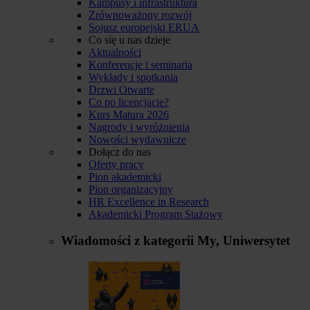
Kampusy i infrastruktura
Zrównoważony rozwój
Sojusz europejski ERUA
Co się u nas dzieje
Aktualności
Konferencje i seminaria
Wykłady i spotkania
Drzwi Otwarte
Co po licencjacie?
Kurs Matura 2026
Nagrody i wyróżnienia
Nowości wydawnicze
Dołącz do nas
Oferty pracy
Pion akademicki
Pion organizacyjny
HR Excellence in Research
Akademicki Program Stażowy
Wiadomości z kategorii
My, Uniwersytet