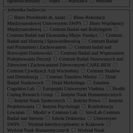
ogólnouczelniany
Sopot
Warszawa
Wrocław
jednostka badawcza:
Biuro Prorektorki ds. nauki
Biuro Rekrutacji
Międzynarodowej Uniwersytetu SWPS
Biuro Współpracy
Międzynarodowej
Centrum Badań nad Bullyingiem
Centrum Badań nad Ekonomiką Miejsc Pamięci
Centrum
Badań nad Historią i Sprawiedliwością
Centrum Badań
nad Poznaniem i Zachowaniem
Centrum badań nad
Rozwojem Osobowości
Centrum Badań nad Wspieraniem
Podejmowania Decyzji
Centrum Badań Stosowanych nad
Zdrowiem i Zachowaniami Zdrowotnymi CARE-BEH
Centrum Cywilizacji Azji Wschodniej
Centrum Studiów
nad Demokracją
Centrum Transferu Wiedzy
Dział
Badań Naukowych
Dział Marketingu
Emotion
Cognition Lab
Europejski Uniwersytet Viadrina
Health
Coping Research Group
Instytut Nauk Humanistycznych
Instytut Nauk Społecznych
Instytut Prawa
Instytut
Projektowania
Instytut Psychologii
Konfederacja
Lewiatan
Młodzi w Centrum Lab
StresLab Centrum
Badań nad Stresem
Szkoła Doktorska
Uniwersytet
SWPS
Wydział Interdyscyplinarny w Krakowie
Wydział Nauk Humanistycznych
Wydział Nauk