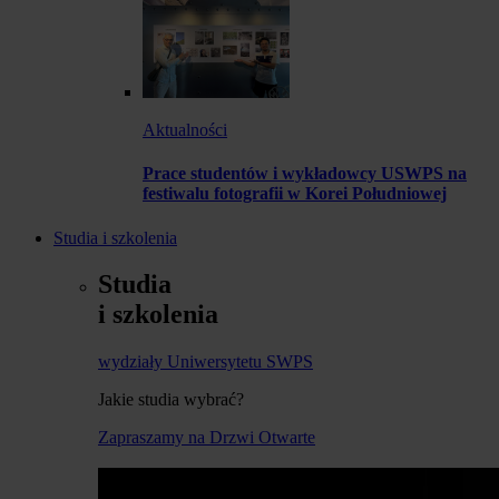
Aktualności
Prace studentów i wykładowcy USWPS na
festiwalu fotografii w Korei Południowej
Studia i szkolenia
Studia
i szkolenia
wydziały Uniwersytetu SWPS
Jakie studia wybrać?
Zapraszamy na Drzwi Otwarte