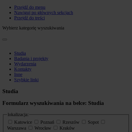
Przejdź do menu
Nawiguj po głównych sekcjach
Przejdź do treści
Wybierz kategorię wyszukiwania
Studia
Badania i projekty
Wydarzenia
Kontakty
Inne
Szybkie linki
Studia
Formularz wyszukiwania na belce: Studia
lokalizacja:
Katowice
Poznań
Rzeszów
Sopot
Warszawa
Wrocław
Kraków