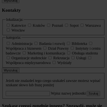
Wyszukaj
Kontakty
lokalizacja:
Katowice
Kraków
Poznań
Sopot
Warszawa
Wrocław
kategoria:
Administracja
Badania i rozwój
Biblioteka
Współpraca z biznesem
Dział Prawny
Instytuty i centra
badawcze
Marketing i komunikacja
Obsługa studenta
Organizacje studenckie
Rekrutacja
Usługi
Współpraca międzynarodowa
Wydziały
Wyszukaj
Jeżeli nie znalazłeś tego czego szukałeś zawsze możesz wpisać
szukane słowo lub frazę poniżej
Wpisz nazwę jednostki
Szukaj
Szukasz czegoś zupełnie innego? Sprawdź, może się