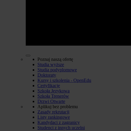
Poznaj naszą ofertę
Studia wyższe
Studia podyplomowe
Doktoraty
Kursy i szkolenia - OpenEdu
Certyfikacje
Szkoła Językowa
Szkoła Trenerów
Drzwi Otwarte
Aplikuj bez problemu
Zasady rekrutacji
Listy rankingowe
Kandydaci z zagranicy
Studenci z innych uczelni