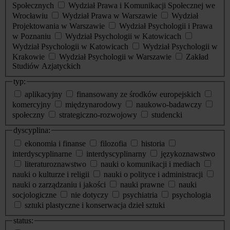
Społecznych
Wydział Prawa i Komunikacji Społecznej we
Wrocławiu
Wydział Prawa w Warszawie
Wydział
Projektowania w Warszawie
Wydział Psychologii i Prawa
w Poznaniu
Wydział Psychologii w Katowicach
Wydział Psychologii w Katowicach
Wydział Psychologii w
Krakowie
Wydział Psychologii w Warszawie
Zakład
Studiów Azjatyckich
typ:
aplikacyjny
finansowany ze środków europejskich
komercyjny
międzynarodowy
naukowo-badawczy
społeczny
strategiczno-rozwojowy
studencki
dyscyplina:
ekonomia i finanse
filozofia
historia
interdyscyplinarne
interdyscyplinarny
językoznawstwo
literaturoznawstwo
nauki o komunikacji i mediach
nauki o kulturze i religii
nauki o polityce i administracji
nauki o zarządzaniu i jakości
nauki prawne
nauki
socjologiczne
nie dotyczy
psychiatria
psychologia
sztuki plastyczne i konserwacja dzieł sztuki
status: