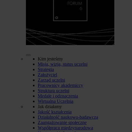
Kim jesteśmy
Misja, wizja, status uczelni
Strategia
Założyciel
Zarząd uczelni
Pracownicy akademiccy
Struktura uczelni
Medale i odznaczenia
Wirtualna Uczelnia
Jak działamy
Jakość kształcenia
Działalność naukowo-badawcza
Zaangażowanie społeczne
Współpraca międzynarodowa