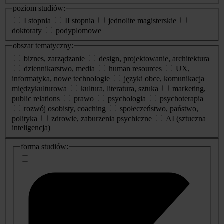
poziom studiów:
I stopnia
II stopnia
jednolite magisterskie
doktoraty
podyplomowe
obszar tematyczny:
biznes, zarządzanie
design, projektowanie, architektura
dziennikarstwo, media
human resources
UX,
informatyka, nowe technologie
języki obce, komunikacja
międzykulturowa
kultura, literatura, sztuka
marketing,
public relations
prawo
psychologia
psychoterapia
rozwój osobisty, coaching
społeczeństwo, państwo,
polityka
zdrowie, zaburzenia psychiczne
AI (sztuczna
inteligencja)
dodatkowe
forma studiów:
informacje
o
studiach