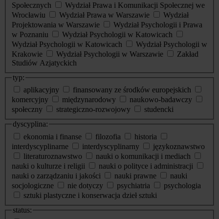
Społecznych
Wydział Prawa i Komunikacji Społecznej we
Wrocławiu
Wydział Prawa w Warszawie
Wydział
Projektowania w Warszawie
Wydział Psychologii i Prawa
w Poznaniu
Wydział Psychologii w Katowicach
Wydział Psychologii w Katowicach
Wydział Psychologii w
Krakowie
Wydział Psychologii w Warszawie
Zakład
Studiów Azjatyckich
typ:
aplikacyjny
finansowany ze środków europejskich
komercyjny
międzynarodowy
naukowo-badawczy
społeczny
strategiczno-rozwojowy
studencki
dyscyplina:
ekonomia i finanse
filozofia
historia
interdyscyplinarne
interdyscyplinarny
językoznawstwo
literaturoznawstwo
nauki o komunikacji i mediach
nauki o kulturze i religii
nauki o polityce i administracji
nauki o zarządzaniu i jakości
nauki prawne
nauki
socjologiczne
nie dotyczy
psychiatria
psychologia
sztuki plastyczne i konserwacja dzieł sztuki
status: