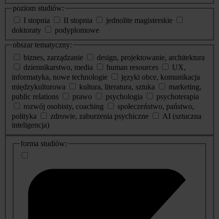
poziom studiów:
I stopnia
II stopnia
jednolite magisterskie
doktoraty
podyplomowe
obszar tematyczny:
biznes, zarządzanie
design, projektowanie, architektura
dziennikarstwo, media
human resources
UX,
informatyka, nowe technologie
języki obce, komunikacja
międzykulturowa
kultura, literatura, sztuka
marketing,
public relations
prawo
psychologia
psychoterapia
rozwój osobisty, coaching
społeczeństwo, państwo,
polityka
zdrowie, zaburzenia psychiczne
AI (sztuczna
inteligencja)
dodatkowe
forma studiów:
informacje
o
studiach