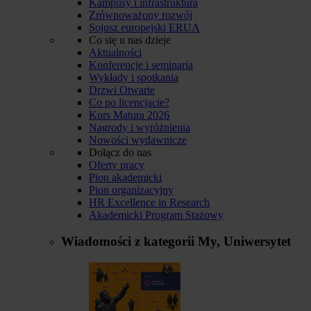
Kampusy i infrastruktura
Zrównoważony rozwój
Sojusz europejski ERUA
Co się u nas dzieje
Aktualności
Konferencje i seminaria
Wykłady i spotkania
Drzwi Otwarte
Co po licencjacie?
Kurs Matura 2026
Nagrody i wyróżnienia
Nowości wydawnicze
Dołącz do nas
Oferty pracy
Pion akademicki
Pion organizacyjny
HR Excellence in Research
Akademicki Program Stażowy
Wiadomości z kategorii
My, Uniwersytet