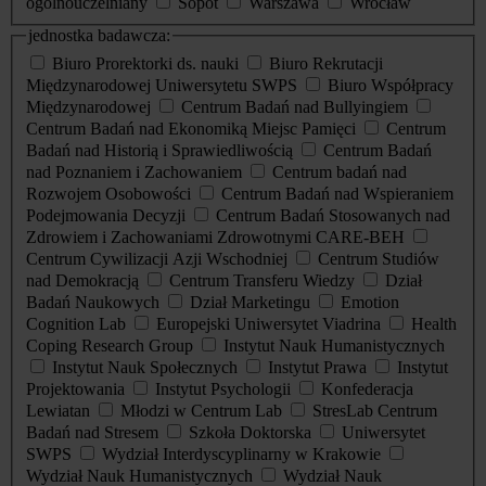
ogólnouczelniany
Sopot
Warszawa
Wrocław
jednostka badawcza:
Biuro Prorektorki ds. nauki
Biuro Rekrutacji
Międzynarodowej Uniwersytetu SWPS
Biuro Współpracy
Międzynarodowej
Centrum Badań nad Bullyingiem
Centrum Badań nad Ekonomiką Miejsc Pamięci
Centrum
Badań nad Historią i Sprawiedliwością
Centrum Badań
nad Poznaniem i Zachowaniem
Centrum badań nad
Rozwojem Osobowości
Centrum Badań nad Wspieraniem
Podejmowania Decyzji
Centrum Badań Stosowanych nad
Zdrowiem i Zachowaniami Zdrowotnymi CARE-BEH
Centrum Cywilizacji Azji Wschodniej
Centrum Studiów
nad Demokracją
Centrum Transferu Wiedzy
Dział
Badań Naukowych
Dział Marketingu
Emotion
Cognition Lab
Europejski Uniwersytet Viadrina
Health
Coping Research Group
Instytut Nauk Humanistycznych
Instytut Nauk Społecznych
Instytut Prawa
Instytut
Projektowania
Instytut Psychologii
Konfederacja
Lewiatan
Młodzi w Centrum Lab
StresLab Centrum
Badań nad Stresem
Szkoła Doktorska
Uniwersytet
SWPS
Wydział Interdyscyplinarny w Krakowie
Wydział Nauk Humanistycznych
Wydział Nauk