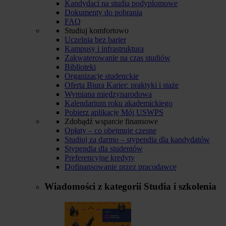
Kandydaci na studia podyplomowe
Dokumenty do pobrania
FAQ
Studiuj komfortowo
Uczelnia bez barier
Kampusy i infrastruktura
Zakwaterowanie na czas studiów
Biblioteki
Organizacje studenckie
Oferta Biura Karier: praktyki i staże
Wymiana międzynarodowa
Kalendarium roku akademickiego
Pobierz aplikację Mój USWPS
Zdobądź wsparcie finansowe
Opłaty – co obejmuje czesne
Studiuj za darmo – stypendia dla kandydatów
Stypendia dla studentów
Preferencyjne kredyty
Dofinansowanie przez pracodawcę
Wiadomości z kategorii
Studia i szkolenia