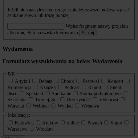
Jeżeli nie znalazłeś tego czego szukałeś zawsze możesz wpisać
szukane słowo lub frazę poniżej
Wpisz fragment nazwy projektu
albo imię i/lub nazwisko kierownika
Szukaj
Wydarzenia
Formularz wyszukiwania na belce: Wydarzenia
typ:
Artykuł
Debata
Ebook
Festiwal
Koncert
Konferencja
Książka
Podcast
Raport
Silent-
disco
Spektakl
Spotkanie
Studia-podyplomowe
Szkolenie
Turniej-gier
Uroczystość
Videocast
Warsztat
Webinar
Wykład
Wystawa
lokalizacja:
Katowice
Kraków
online
Poznań
Sopot
Warszawa
Wrocław