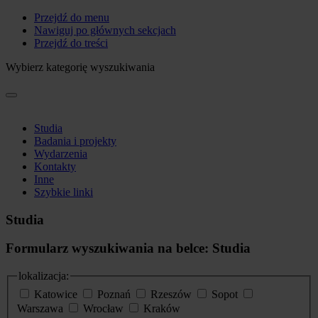
Przejdź do menu
Nawiguj po głównych sekcjach
Przejdź do treści
Wybierz kategorię wyszukiwania
Studia
Badania i projekty
Wydarzenia
Kontakty
Inne
Szybkie linki
Studia
Formularz wyszukiwania na belce: Studia
lokalizacja:
Katowice
Poznań
Rzeszów
Sopot
Warszawa
Wrocław
Kraków