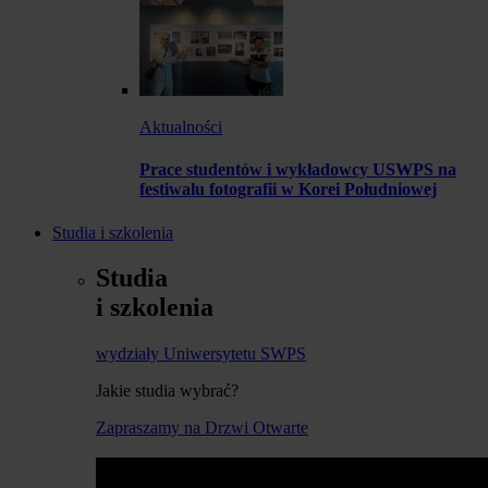
Aktualności
Prace studentów i wykładowcy USWPS na
festiwalu fotografii w Korei Południowej
Studia i szkolenia
Studia
i szkolenia
wydziały Uniwersytetu SWPS
Jakie studia wybrać?
Zapraszamy na Drzwi Otwarte