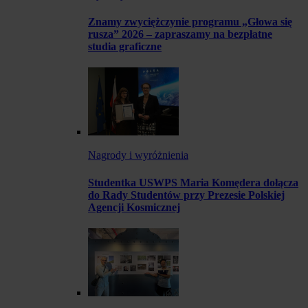
Znamy zwyciężczynie programu „Głowa się
rusza” 2026 – zapraszamy na bezpłatne
studia graficzne
Nagrody i wyróżnienia
Studentka USWPS Maria Komędera dołącza
do Rady Studentów przy Prezesie Polskiej
Agencji Kosmicznej