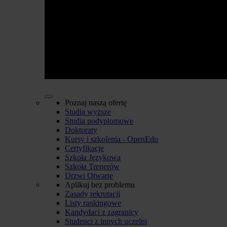
Poznaj naszą ofertę
Studia wyższe
Studia podyplomowe
Doktoraty
Kursy i szkolenia - OpenEdu
Certyfikacje
Szkoła Językowa
Szkoła Trenerów
Drzwi Otwarte
Aplikuj bez problemu
Zasady rekrutacji
Listy rankingowe
Kandydaci z zagranicy
Studenci z innych uczelni