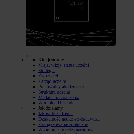
Kim jesteśmy
Misja, wizja, status uczelni
Strategia
Założyciel
Zarząd uczelni
Pracownicy akademiccy
Struktura uczelni
Medale i odznaczenia
Wirtualna Uczelnia
Jak działamy
Jakość kształcenia
Działalność naukowo-badawcza
Zaangażowanie społeczne
Współpraca międzynarodowa