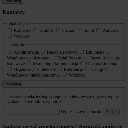
Wyszukaj
Kontakty
lokalizacja:
Katowice
Kraków
Poznań
Sopot
Warszawa
Wrocław
kategoria:
Administracja
Badania i rozwój
Biblioteka
Współpraca z biznesem
Dział Prawny
Instytuty i centra
badawcze
Marketing i komunikacja
Obsługa studenta
Organizacje studenckie
Rekrutacja
Usługi
Współpraca międzynarodowa
Wydziały
Wyszukaj
Jeżeli nie znalazłeś tego czego szukałeś zawsze możesz wpisać
szukane słowo lub frazę poniżej
Wpisz nazwę jednostki
Szukaj
Szukasz czegoś zupełnie innego? Sprawdź, może się