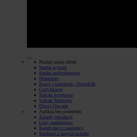
Poznaj naszą ofertę
Studia wyższe
Studia podyplomowe
Doktoraty
Kursy i szkolenia - OpenEdu
Certyfikacje
Szkoła Językowa
Szkoła Trenerów
Drzwi Otwarte
Aplikuj bez problemu
Zasady rekrutacji
Listy rankingowe
Kandydaci z zagranicy
Studenci z innych uczelni