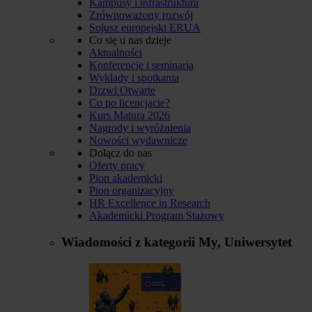
Kampusy i infrastruktura
Zrównoważony rozwój
Sojusz europejski ERUA
Co się u nas dzieje
Aktualności
Konferencje i seminaria
Wykłady i spotkania
Drzwi Otwarte
Co po licencjacie?
Kurs Matura 2026
Nagrody i wyróżnienia
Nowości wydawnicze
Dołącz do nas
Oferty pracy
Pion akademicki
Pion organizacyjny
HR Excellence in Research
Akademicki Program Stażowy
Wiadomości z kategorii
My, Uniwersytet