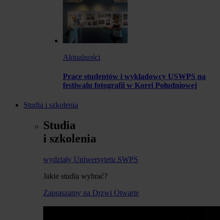
Aktualności
Prace studentów i wykładowcy USWPS na
festiwalu fotografii w Korei Południowej
Studia i szkolenia
Studia
i szkolenia
wydziały Uniwersytetu SWPS
Jakie studia wybrać?
Zapraszamy na Drzwi Otwarte