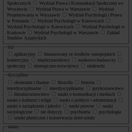
Społecznych
Wydział Prawa i Komunikacji Społecznej we
Wrocławiu
Wydział Prawa w Warszawie
Wydział
Projektowania w Warszawie
Wydział Psychologii i Prawa
w Poznaniu
Wydział Psychologii w Katowicach
Wydział Psychologii w Katowicach
Wydział Psychologii w
Krakowie
Wydział Psychologii w Warszawie
Zakład
Studiów Azjatyckich
typ:
aplikacyjny
finansowany ze środków europejskich
komercyjny
międzynarodowy
naukowo-badawczy
społeczny
strategiczno-rozwojowy
studencki
dyscyplina:
ekonomia i finanse
filozofia
historia
interdyscyplinarne
interdyscyplinarny
językoznawstwo
literaturoznawstwo
nauki o komunikacji i mediach
nauki o kulturze i religii
nauki o polityce i administracji
nauki o zarządzaniu i jakości
nauki prawne
nauki
socjologiczne
nie dotyczy
psychiatria
psychologia
sztuki plastyczne i konserwacja dzieł sztuki
status: