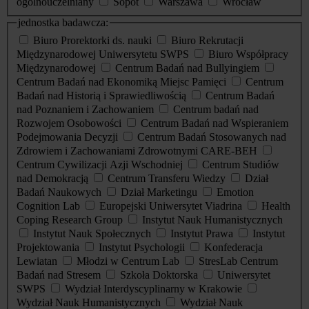
ogólnouczelniany
Sopot
Warszawa
Wrocław
jednostka badawcza:
Biuro Prorektorki ds. nauki
Biuro Rekrutacji
Międzynarodowej Uniwersytetu SWPS
Biuro Współpracy
Międzynarodowej
Centrum Badań nad Bullyingiem
Centrum Badań nad Ekonomiką Miejsc Pamięci
Centrum
Badań nad Historią i Sprawiedliwością
Centrum Badań
nad Poznaniem i Zachowaniem
Centrum badań nad
Rozwojem Osobowości
Centrum Badań nad Wspieraniem
Podejmowania Decyzji
Centrum Badań Stosowanych nad
Zdrowiem i Zachowaniami Zdrowotnymi CARE-BEH
Centrum Cywilizacji Azji Wschodniej
Centrum Studiów
nad Demokracją
Centrum Transferu Wiedzy
Dział
Badań Naukowych
Dział Marketingu
Emotion
Cognition Lab
Europejski Uniwersytet Viadrina
Health
Coping Research Group
Instytut Nauk Humanistycznych
Instytut Nauk Społecznych
Instytut Prawa
Instytut
Projektowania
Instytut Psychologii
Konfederacja
Lewiatan
Młodzi w Centrum Lab
StresLab Centrum
Badań nad Stresem
Szkoła Doktorska
Uniwersytet
SWPS
Wydział Interdyscyplinarny w Krakowie
Wydział Nauk Humanistycznych
Wydział Nauk