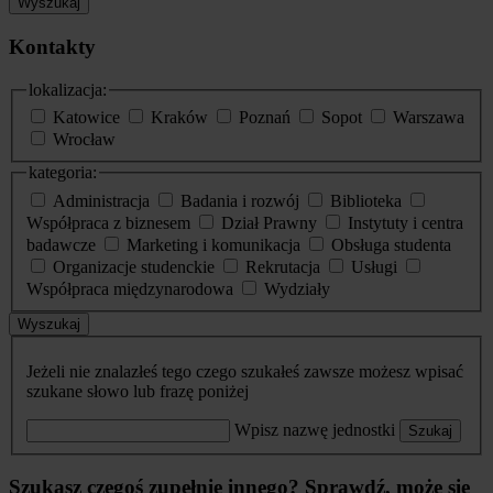
Wyszukaj
Kontakty
lokalizacja:
Katowice
Kraków
Poznań
Sopot
Warszawa
Wrocław
kategoria:
Administracja
Badania i rozwój
Biblioteka
Współpraca z biznesem
Dział Prawny
Instytuty i centra
badawcze
Marketing i komunikacja
Obsługa studenta
Organizacje studenckie
Rekrutacja
Usługi
Współpraca międzynarodowa
Wydziały
Wyszukaj
Jeżeli nie znalazłeś tego czego szukałeś zawsze możesz wpisać
szukane słowo lub frazę poniżej
Wpisz nazwę jednostki
Szukaj
Szukasz czegoś zupełnie innego? Sprawdź, może się