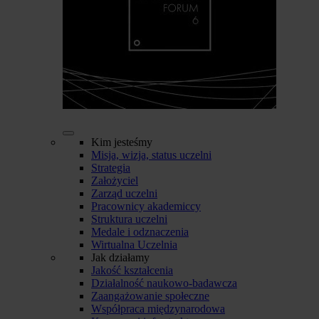
Kim jesteśmy
Misja, wizja, status uczelni
Strategia
Założyciel
Zarząd uczelni
Pracownicy akademiccy
Struktura uczelni
Medale i odznaczenia
Wirtualna Uczelnia
Jak działamy
Jakość kształcenia
Działalność naukowo-badawcza
Zaangażowanie społeczne
Współpraca międzynarodowa