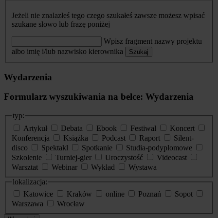
Jeżeli nie znalazłeś tego czego szukałeś zawsze możesz wpisać
szukane słowo lub frazę poniżej
Wpisz fragment nazwy projektu
albo imię i/lub nazwisko kierownika
Szukaj
Wydarzenia
Formularz wyszukiwania na belce: Wydarzenia
typ:
Artykuł
Debata
Ebook
Festiwal
Koncert
Konferencja
Książka
Podcast
Raport
Silent-
disco
Spektakl
Spotkanie
Studia-podyplomowe
Szkolenie
Turniej-gier
Uroczystość
Videocast
Warsztat
Webinar
Wykład
Wystawa
lokalizacja:
Katowice
Kraków
online
Poznań
Sopot
Warszawa
Wrocław