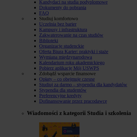
Kandydaci na studia podyplomowe
Dokumenty do pobrania
FAQ
Studiuj komfortowo
Uczelnia bez barier
Kampusy i infrastruktura
Zakwaterowanie na czas studiów
Biblioteki
Organizacje studenckie
Oferta Biura Karier: praktyki i staże
Wymiana międzynarodowa
Kalendarium roku akademickiego
Pobierz aplikację Mój USWPS
Zdobądź wsparcie finansowe
Opłaty – co obejmuje czesne
Studiuj za darmo – stypendia dla kandydatów
Stypendia dla studentów
Preferencyjne kredyty
Dofinansowanie przez pracodawcę
Wiadomości z kategorii
Studia i szkolenia