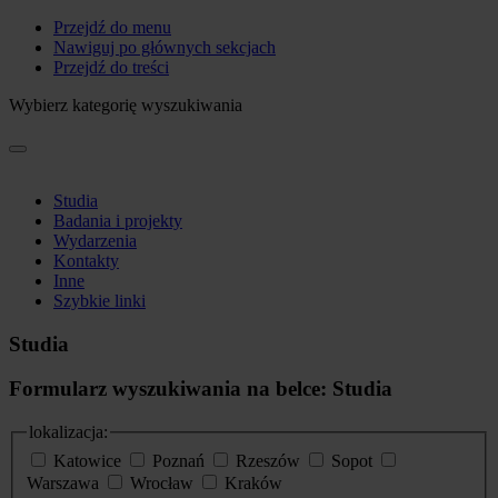
Przejdź do menu
Nawiguj po głównych sekcjach
Przejdź do treści
Wybierz kategorię wyszukiwania
Studia
Badania i projekty
Wydarzenia
Kontakty
Inne
Szybkie linki
Studia
Formularz wyszukiwania na belce: Studia
lokalizacja:
Katowice
Poznań
Rzeszów
Sopot
Warszawa
Wrocław
Kraków