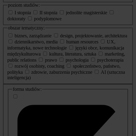
poziom studiów:
I stopnia
II stopnia
jednolite magisterskie
doktoraty
podyplomowe
obszar tematyczny:
biznes, zarządzanie
design, projektowanie, architektura
dziennikarstwo, media
human resources
UX,
informatyka, nowe technologie
języki obce, komunikacja
międzykulturowa
kultura, literatura, sztuka
marketing,
public relations
prawo
psychologia
psychoterapia
rozwój osobisty, coaching
społeczeństwo, państwo,
polityka
zdrowie, zaburzenia psychiczne
AI (sztuczna
inteligencja)
dodatkowe
forma studiów:
informacje
o
studiach