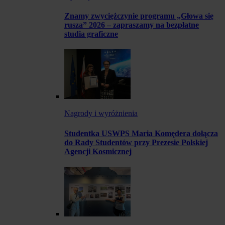
Znamy zwyciężczynie programu „Głowa się
rusza” 2026 – zapraszamy na bezpłatne
studia graficzne
Nagrody i wyróżnienia
Studentka USWPS Maria Komędera dołącza
do Rady Studentów przy Prezesie Polskiej
Agencji Kosmicznej