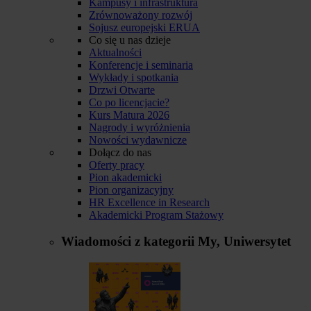
Kampusy i infrastruktura
Zrównoważony rozwój
Sojusz europejski ERUA
Co się u nas dzieje
Aktualności
Konferencje i seminaria
Wykłady i spotkania
Drzwi Otwarte
Co po licencjacie?
Kurs Matura 2026
Nagrody i wyróżnienia
Nowości wydawnicze
Dołącz do nas
Oferty pracy
Pion akademicki
Pion organizacyjny
HR Excellence in Research
Akademicki Program Stażowy
Wiadomości z kategorii
My, Uniwersytet