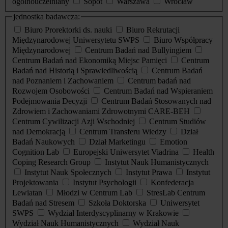
ogólnouczelniany
Sopot
Warszawa
Wrocław
jednostka badawcza:
Biuro Prorektorki ds. nauki
Biuro Rekrutacji
Międzynarodowej Uniwersytetu SWPS
Biuro Współpracy
Międzynarodowej
Centrum Badań nad Bullyingiem
Centrum Badań nad Ekonomiką Miejsc Pamięci
Centrum
Badań nad Historią i Sprawiedliwością
Centrum Badań
nad Poznaniem i Zachowaniem
Centrum badań nad
Rozwojem Osobowości
Centrum Badań nad Wspieraniem
Podejmowania Decyzji
Centrum Badań Stosowanych nad
Zdrowiem i Zachowaniami Zdrowotnymi CARE-BEH
Centrum Cywilizacji Azji Wschodniej
Centrum Studiów
nad Demokracją
Centrum Transferu Wiedzy
Dział
Badań Naukowych
Dział Marketingu
Emotion
Cognition Lab
Europejski Uniwersytet Viadrina
Health
Coping Research Group
Instytut Nauk Humanistycznych
Instytut Nauk Społecznych
Instytut Prawa
Instytut
Projektowania
Instytut Psychologii
Konfederacja
Lewiatan
Młodzi w Centrum Lab
StresLab Centrum
Badań nad Stresem
Szkoła Doktorska
Uniwersytet
SWPS
Wydział Interdyscyplinarny w Krakowie
Wydział Nauk Humanistycznych
Wydział Nauk