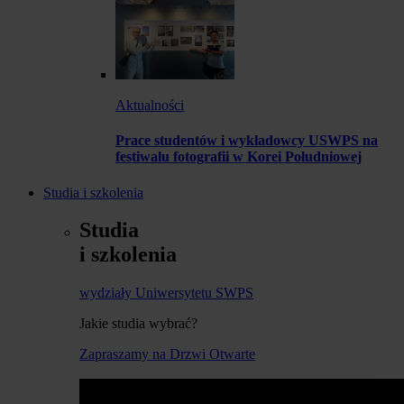
Aktualności
Prace studentów i wykładowcy USWPS na
festiwalu fotografii w Korei Południowej
Studia i szkolenia
Studia
i szkolenia
wydziały Uniwersytetu SWPS
Jakie studia wybrać?
Zapraszamy na Drzwi Otwarte