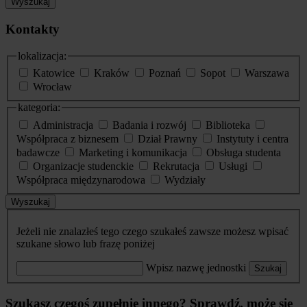
Wyszukaj
Kontakty
lokalizacja:
Katowice
Kraków
Poznań
Sopot
Warszawa
Wrocław
kategoria:
Administracja
Badania i rozwój
Biblioteka
Współpraca z biznesem
Dział Prawny
Instytuty i centra
badawcze
Marketing i komunikacja
Obsługa studenta
Organizacje studenckie
Rekrutacja
Usługi
Współpraca międzynarodowa
Wydziały
Wyszukaj
Jeżeli nie znalazłeś tego czego szukałeś zawsze możesz wpisać
szukane słowo lub frazę poniżej
Wpisz nazwę jednostki
Szukaj
Szukasz czegoś zupełnie innego? Sprawdź, może się