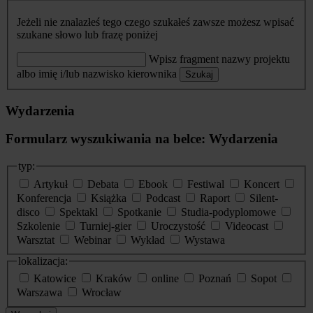
Jeżeli nie znalazłeś tego czego szukałeś zawsze możesz wpisać
szukane słowo lub frazę poniżej
Wpisz fragment nazwy projektu
albo imię i/lub nazwisko kierownika
Szukaj
Wydarzenia
Formularz wyszukiwania na belce: Wydarzenia
typ:
Artykuł
Debata
Ebook
Festiwal
Koncert
Konferencja
Książka
Podcast
Raport
Silent-
disco
Spektakl
Spotkanie
Studia-podyplomowe
Szkolenie
Turniej-gier
Uroczystość
Videocast
Warsztat
Webinar
Wykład
Wystawa
lokalizacja:
Katowice
Kraków
online
Poznań
Sopot
Warszawa
Wrocław