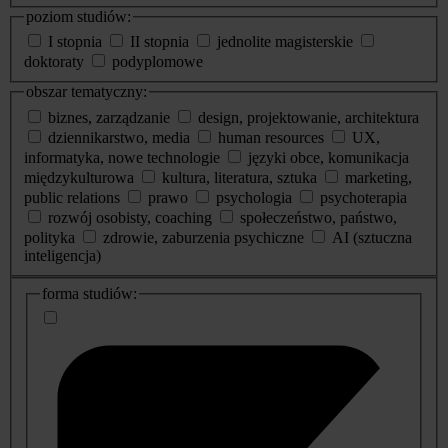
poziom studiów:
I stopnia
II stopnia
jednolite magisterskie
doktoraty
podyplomowe
obszar tematyczny:
biznes, zarządzanie
design, projektowanie, architektura
dziennikarstwo, media
human resources
UX,
informatyka, nowe technologie
języki obce, komunikacja
międzykulturowa
kultura, literatura, sztuka
marketing,
public relations
prawo
psychologia
psychoterapia
rozwój osobisty, coaching
społeczeństwo, państwo,
polityka
zdrowie, zaburzenia psychiczne
AI (sztuczna
inteligencja)
dodatkowe
forma studiów:
informacje
o
studiach