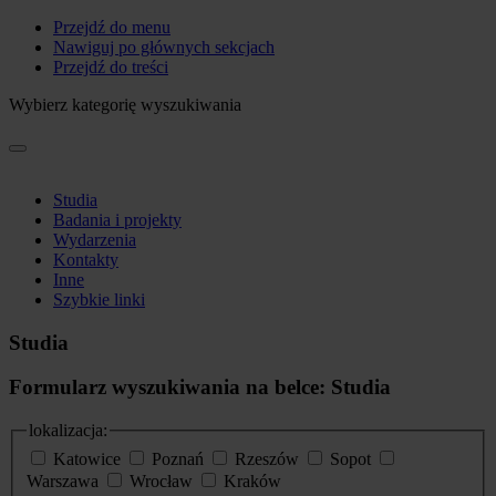
Przejdź do menu
Nawiguj po głównych sekcjach
Przejdź do treści
Wybierz kategorię wyszukiwania
Studia
Badania i projekty
Wydarzenia
Kontakty
Inne
Szybkie linki
Studia
Formularz wyszukiwania na belce: Studia
lokalizacja:
Katowice
Poznań
Rzeszów
Sopot
Warszawa
Wrocław
Kraków