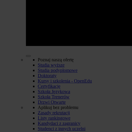
Poznaj naszą ofertę
Studia wyższe
Studia podyplomowe
Doktoraty
Kursy i szkolenia - OpenEdu
Certyfikacje
Szkoła Językowa
Szkoła Trenerów
Drzwi Otwarte
Aplikuj bez problemu
Zasady rekrutacji
Listy rankingowe
Kandydaci z zagranicy
Studenci z innych uczelni