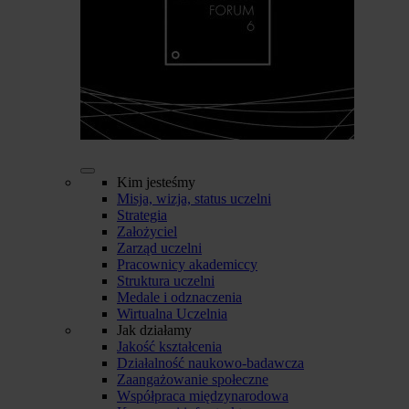
Kim jesteśmy
Misja, wizja, status uczelni
Strategia
Założyciel
Zarząd uczelni
Pracownicy akademiccy
Struktura uczelni
Medale i odznaczenia
Wirtualna Uczelnia
Jak działamy
Jakość kształcenia
Działalność naukowo-badawcza
Zaangażowanie społeczne
Współpraca międzynarodowa