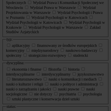
Społecznych
Wydział Prawa i Komunikacji Społecznej we
Wrocławiu
Wydział Prawa w Warszawie
Wydział
Projektowania w Warszawie
Wydział Psychologii i Prawa
w Poznaniu
Wydział Psychologii w Katowicach
Wydział Psychologii w Katowicach
Wydział Psychologii w
Krakowie
Wydział Psychologii w Warszawie
Zakład
Studiów Azjatyckich
typ:
aplikacyjny
finansowany ze środków europejskich
komercyjny
międzynarodowy
naukowo-badawczy
społeczny
strategiczno-rozwojowy
studencki
dyscyplina:
ekonomia i finanse
filozofia
historia
interdyscyplinarne
interdyscyplinarny
językoznawstwo
literaturoznawstwo
nauki o komunikacji i mediach
nauki o kulturze i religii
nauki o polityce i administracji
nauki o zarządzaniu i jakości
nauki prawne
nauki
socjologiczne
nie dotyczy
psychiatria
psychologia
sztuki plastyczne i konserwacja dzieł sztuki
status: