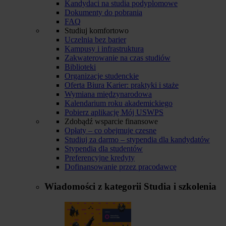
Kandydaci na studia podyplomowe
Dokumenty do pobrania
FAQ
Studiuj komfortowo
Uczelnia bez barier
Kampusy i infrastruktura
Zakwaterowanie na czas studiów
Biblioteki
Organizacje studenckie
Oferta Biura Karier: praktyki i staże
Wymiana międzynarodowa
Kalendarium roku akademickiego
Pobierz aplikację Mój USWPS
Zdobądź wsparcie finansowe
Opłaty – co obejmuje czesne
Studiuj za darmo – stypendia dla kandydatów
Stypendia dla studentów
Preferencyjne kredyty
Dofinansowanie przez pracodawcę
Wiadomości z kategorii
Studia i szkolenia