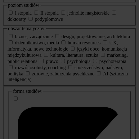
poziom studiów:
I stopnia
II stopnia
jednolite magisterskie
doktoraty
podyplomowe
obszar tematyczny:
biznes, zarządzanie
design, projektowanie, architektura
dziennikarstwo, media
human resources
UX,
informatyka, nowe technologie
języki obce, komunikacja
międzykulturowa
kultura, literatura, sztuka
marketing,
public relations
prawo
psychologia
psychoterapia
rozwój osobisty, coaching
społeczeństwo, państwo,
polityka
zdrowie, zaburzenia psychiczne
AI (sztuczna
inteligencja)
dodatkowe
forma studiów:
informacje
o
studiach