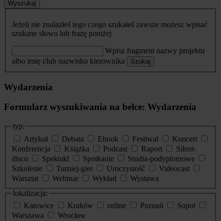
Wyszukaj
Jeżeli nie znalazłeś tego czego szukałeś zawsze możesz wpisać
szukane słowo lub frazę poniżej
Wpisz fragment nazwy projektu
albo imię i/lub nazwisko kierownika
Szukaj
Wydarzenia
Formularz wyszukiwania na belce: Wydarzenia
typ:
Artykuł
Debata
Ebook
Festiwal
Koncert
Konferencja
Książka
Podcast
Raport
Silent-
disco
Spektakl
Spotkanie
Studia-podyplomowe
Szkolenie
Turniej-gier
Uroczystość
Videocast
Warsztat
Webinar
Wykład
Wystawa
lokalizacja:
Katowice
Kraków
online
Poznań
Sopot
Warszawa
Wrocław