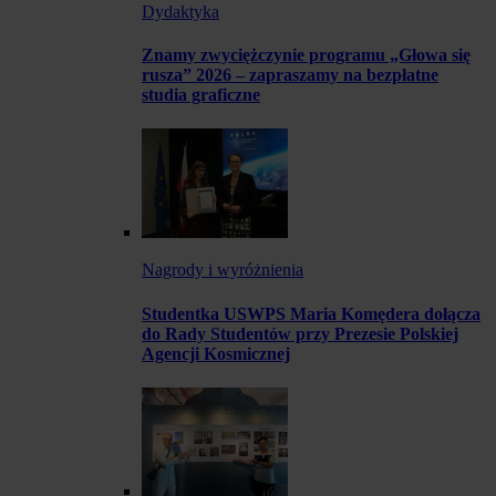
Dydaktyka
Znamy zwyciężczynie programu „Głowa się
rusza” 2026 – zapraszamy na bezpłatne
studia graficzne
Nagrody i wyróżnienia
Studentka USWPS Maria Komędera dołącza
do Rady Studentów przy Prezesie Polskiej
Agencji Kosmicznej