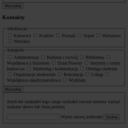
Wyszukaj
Kontakty
lokalizacja:
Katowice
Kraków
Poznań
Sopot
Warszawa
Wrocław
kategoria:
Administracja
Badania i rozwój
Biblioteka
Współpraca z biznesem
Dział Prawny
Instytuty i centra
badawcze
Marketing i komunikacja
Obsługa studenta
Organizacje studenckie
Rekrutacja
Usługi
Współpraca międzynarodowa
Wydziały
Wyszukaj
Jeżeli nie znalazłeś tego czego szukałeś zawsze możesz wpisać
szukane słowo lub frazę poniżej
Wpisz nazwę jednostki
Szukaj