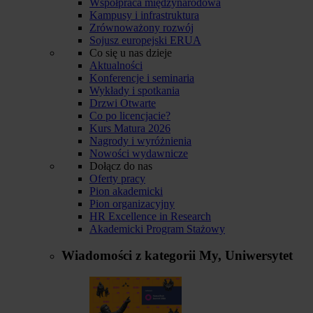
Współpraca międzynarodowa
Kampusy i infrastruktura
Zrównoważony rozwój
Sojusz europejski ERUA
Co się u nas dzieje
Aktualności
Konferencje i seminaria
Wykłady i spotkania
Drzwi Otwarte
Co po licencjacie?
Kurs Matura 2026
Nagrody i wyróżnienia
Nowości wydawnicze
Dołącz do nas
Oferty pracy
Pion akademicki
Pion organizacyjny
HR Excellence in Research
Akademicki Program Stażowy
Wiadomości z kategorii
My, Uniwersytet