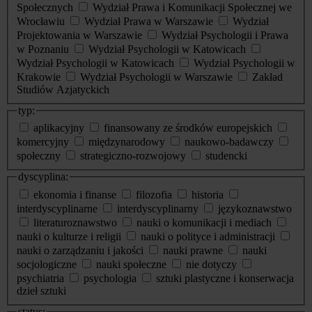
Społecznych
Wydział Prawa i Komunikacji Społecznej we
Wrocławiu
Wydział Prawa w Warszawie
Wydział
Projektowania w Warszawie
Wydział Psychologii i Prawa
w Poznaniu
Wydział Psychologii w Katowicach
Wydział Psychologii w Katowicach
Wydział Psychologii w
Krakowie
Wydział Psychologii w Warszawie
Zakład
Studiów Azjatyckich
typ:
aplikacyjny
finansowany ze środków europejskich
komercyjny
międzynarodowy
naukowo-badawczy
społeczny
strategiczno-rozwojowy
studencki
dyscyplina:
ekonomia i finanse
filozofia
historia
interdyscyplinarne
interdyscyplinarny
językoznawstwo
literaturoznawstwo
nauki o komunikacji i mediach
nauki o kulturze i religii
nauki o polityce i administracji
nauki o zarządzaniu i jakości
nauki prawne
nauki
socjologiczne
nauki społeczne
nie dotyczy
psychiatria
psychologia
sztuki plastyczne i konserwacja
dzieł sztuki
status: