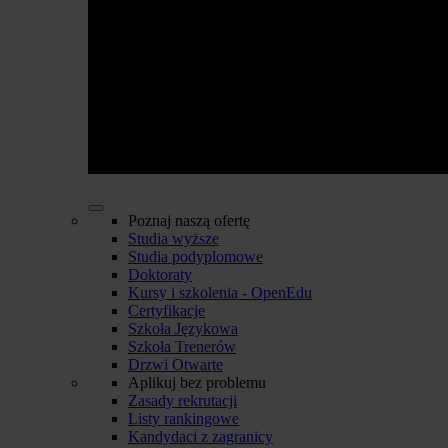
Poznaj naszą ofertę
Studia wyższe
Studia podyplomowe
Doktoraty
Kursy i szkolenia - OpenEdu
Certyfikacje
Szkoła Językowa
Szkoła Trenerów
Drzwi Otwarte
Aplikuj bez problemu
Zasady rekrutacji
Listy rankingowe
Kandydaci z zagranicy