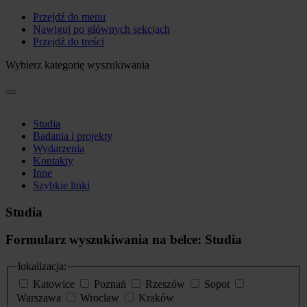
Przejdź do menu
Nawiguj po głównych sekcjach
Przejdź do treści
Wybierz kategorię wyszukiwania
Studia
Badania i projekty
Wydarzenia
Kontakty
Inne
Szybkie linki
Studia
Formularz wyszukiwania na belce: Studia
lokalizacja:
Katowice
Poznań
Rzeszów
Sopot
Warszawa
Wrocław
Kraków