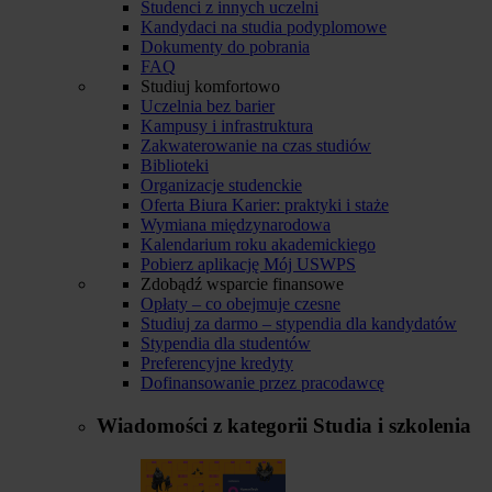
Studenci z innych uczelni
Kandydaci na studia podyplomowe
Dokumenty do pobrania
FAQ
Studiuj komfortowo
Uczelnia bez barier
Kampusy i infrastruktura
Zakwaterowanie na czas studiów
Biblioteki
Organizacje studenckie
Oferta Biura Karier: praktyki i staże
Wymiana międzynarodowa
Kalendarium roku akademickiego
Pobierz aplikację Mój USWPS
Zdobądź wsparcie finansowe
Opłaty – co obejmuje czesne
Studiuj za darmo – stypendia dla kandydatów
Stypendia dla studentów
Preferencyjne kredyty
Dofinansowanie przez pracodawcę
Wiadomości z kategorii
Studia i szkolenia