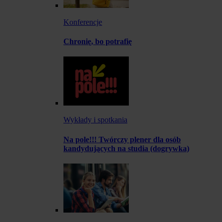
Konferencje
Chronię, bo potrafię
Wykłady i spotkania
Na pole!!! Twórczy plener dla osób
kandydujących na studia (dogrywka)