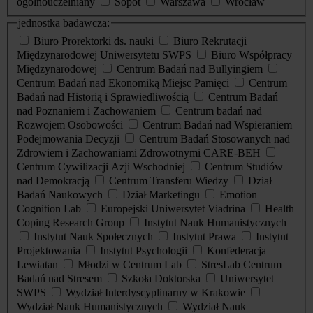
ogólnouczelniany
Sopot
Warszawa
Wrocław
jednostka badawcza:
Biuro Prorektorki ds. nauki
Biuro Rekrutacji
Międzynarodowej Uniwersytetu SWPS
Biuro Współpracy
Międzynarodowej
Centrum Badań nad Bullyingiem
Centrum Badań nad Ekonomiką Miejsc Pamięci
Centrum
Badań nad Historią i Sprawiedliwością
Centrum Badań
nad Poznaniem i Zachowaniem
Centrum badań nad
Rozwojem Osobowości
Centrum Badań nad Wspieraniem
Podejmowania Decyzji
Centrum Badań Stosowanych nad
Zdrowiem i Zachowaniami Zdrowotnymi CARE-BEH
Centrum Cywilizacji Azji Wschodniej
Centrum Studiów
nad Demokracją
Centrum Transferu Wiedzy
Dział
Badań Naukowych
Dział Marketingu
Emotion
Cognition Lab
Europejski Uniwersytet Viadrina
Health
Coping Research Group
Instytut Nauk Humanistycznych
Instytut Nauk Społecznych
Instytut Prawa
Instytut
Projektowania
Instytut Psychologii
Konfederacja
Lewiatan
Młodzi w Centrum Lab
StresLab Centrum
Badań nad Stresem
Szkoła Doktorska
Uniwersytet
SWPS
Wydział Interdyscyplinarny w Krakowie
Wydział Nauk Humanistycznych
Wydział Nauk