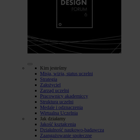
Kim jesteśmy
Misja, wizja, status uczelni
Strategia
Założyciel
Zarząd uczelni
Pracownicy akademiccy
Struktura uczelni
Medale i odznaczenia
Wirtualna Uczelnia
Jak działamy
Jakość kształcenia
Działalność naukowo-badawcza
Zaangażowanie społeczne