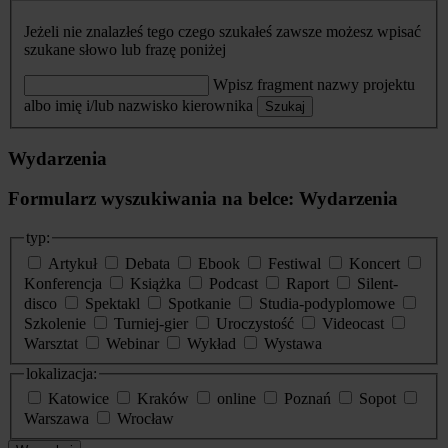
Jeżeli nie znalazłeś tego czego szukałeś zawsze możesz wpisać
szukane słowo lub frazę poniżej
Wpisz fragment nazwy projektu
albo imię i/lub nazwisko kierownika
Szukaj
Wydarzenia
Formularz wyszukiwania na belce: Wydarzenia
typ:
Artykuł
Debata
Ebook
Festiwal
Koncert
Konferencja
Książka
Podcast
Raport
Silent-
disco
Spektakl
Spotkanie
Studia-podyplomowe
Szkolenie
Turniej-gier
Uroczystość
Videocast
Warsztat
Webinar
Wykład
Wystawa
lokalizacja:
Katowice
Kraków
online
Poznań
Sopot
Warszawa
Wrocław