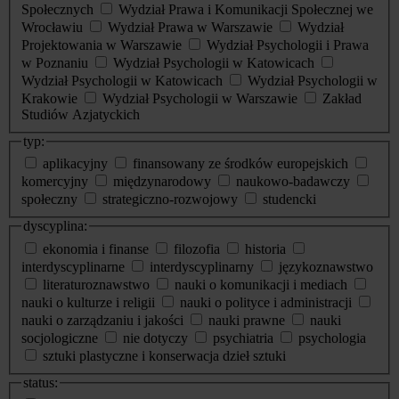
Społecznych
Wydział Prawa i Komunikacji Społecznej we
Wrocławiu
Wydział Prawa w Warszawie
Wydział
Projektowania w Warszawie
Wydział Psychologii i Prawa
w Poznaniu
Wydział Psychologii w Katowicach
Wydział Psychologii w Katowicach
Wydział Psychologii w
Krakowie
Wydział Psychologii w Warszawie
Zakład
Studiów Azjatyckich
typ:
aplikacyjny
finansowany ze środków europejskich
komercyjny
międzynarodowy
naukowo-badawczy
społeczny
strategiczno-rozwojowy
studencki
dyscyplina:
ekonomia i finanse
filozofia
historia
interdyscyplinarne
interdyscyplinarny
językoznawstwo
literaturoznawstwo
nauki o komunikacji i mediach
nauki o kulturze i religii
nauki o polityce i administracji
nauki o zarządzaniu i jakości
nauki prawne
nauki
socjologiczne
nie dotyczy
psychiatria
psychologia
sztuki plastyczne i konserwacja dzieł sztuki
status: