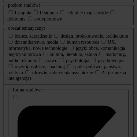
poziom studiów:
I stopnia
II stopnia
jednolite magisterskie
doktoraty
podyplomowe
obszar tematyczny:
biznes, zarządzanie
design, projektowanie, architektura
dziennikarstwo, media
human resources
UX,
informatyka, nowe technologie
języki obce, komunikacja
międzykulturowa
kultura, literatura, sztuka
marketing,
public relations
prawo
psychologia
psychoterapia
rozwój osobisty, coaching
społeczeństwo, państwo,
polityka
zdrowie, zaburzenia psychiczne
AI (sztuczna
inteligencja)
dodatkowe
forma studiów:
informacje
o
studiach