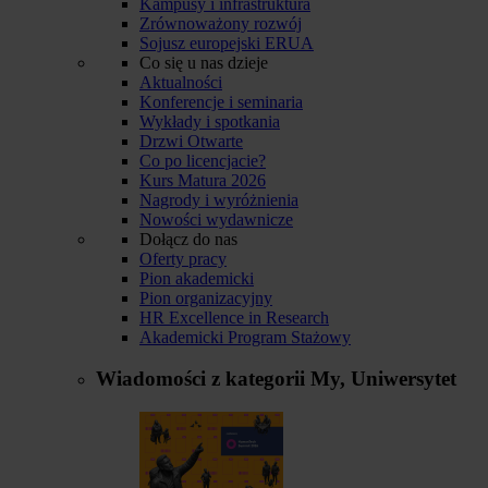
Kampusy i infrastruktura
Zrównoważony rozwój
Sojusz europejski ERUA
Co się u nas dzieje
Aktualności
Konferencje i seminaria
Wykłady i spotkania
Drzwi Otwarte
Co po licencjacie?
Kurs Matura 2026
Nagrody i wyróżnienia
Nowości wydawnicze
Dołącz do nas
Oferty pracy
Pion akademicki
Pion organizacyjny
HR Excellence in Research
Akademicki Program Stażowy
Wiadomości z kategorii
My, Uniwersytet