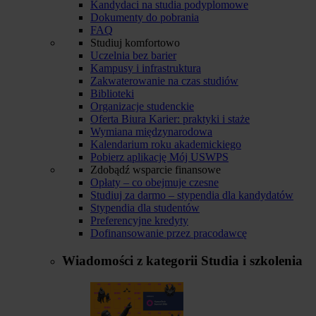
Kandydaci na studia podyplomowe
Dokumenty do pobrania
FAQ
Studiuj komfortowo
Uczelnia bez barier
Kampusy i infrastruktura
Zakwaterowanie na czas studiów
Biblioteki
Organizacje studenckie
Oferta Biura Karier: praktyki i staże
Wymiana międzynarodowa
Kalendarium roku akademickiego
Pobierz aplikację Mój USWPS
Zdobądź wsparcie finansowe
Opłaty – co obejmuje czesne
Studiuj za darmo – stypendia dla kandydatów
Stypendia dla studentów
Preferencyjne kredyty
Dofinansowanie przez pracodawcę
Wiadomości z kategorii
Studia i szkolenia