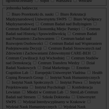
ogólnouczelniany
Sopot
Warszawa
Wrocław
jednostka badawcza:
Biuro Prorektorki ds. nauki
Biuro Rekrutacji
Międzynarodowej Uniwersytetu SWPS
Biuro Współpracy
Międzynarodowej
Centrum Badań nad Bullyingiem
Centrum Badań nad Ekonomiką Miejsc Pamięci
Centrum
Badań nad Historią i Sprawiedliwością
Centrum Badań
nad Poznaniem i Zachowaniem
Centrum badań nad
Rozwojem Osobowości
Centrum Badań nad Wspieraniem
Podejmowania Decyzji
Centrum Badań Stosowanych nad
Zdrowiem i Zachowaniami Zdrowotnymi CARE-BEH
Centrum Cywilizacji Azji Wschodniej
Centrum Studiów
nad Demokracją
Centrum Transferu Wiedzy
Dział
Badań Naukowych
Dział Marketingu
Emotion
Cognition Lab
Europejski Uniwersytet Viadrina
Health
Coping Research Group
Instytut Nauk Humanistycznych
Instytut Nauk Społecznych
Instytut Prawa
Instytut
Projektowania
Instytut Psychologii
Konfederacja
Lewiatan
Młodzi w Centrum Lab
StresLab Centrum
Badań nad Stresem
Szkoła Doktorska
Uniwersytet
SWPS
Wydział Interdyscyplinarny w Krakowie
Wydział Nauk Humanistycznych
Wydział Nauk