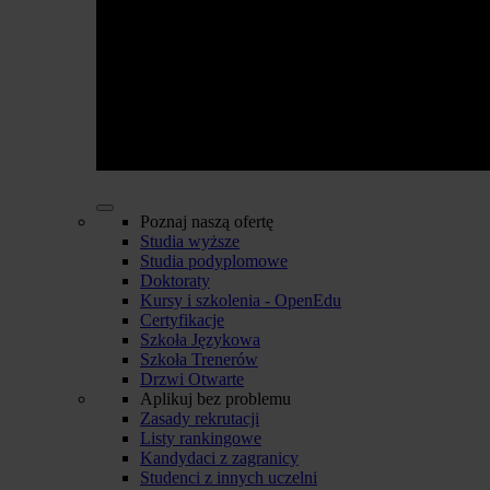
Poznaj naszą ofertę
Studia wyższe
Studia podyplomowe
Doktoraty
Kursy i szkolenia - OpenEdu
Certyfikacje
Szkoła Językowa
Szkoła Trenerów
Drzwi Otwarte
Aplikuj bez problemu
Zasady rekrutacji
Listy rankingowe
Kandydaci z zagranicy
Studenci z innych uczelni