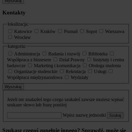
Wyszukaj
Kontakty
lokalizacja:
Katowice
Kraków
Poznań
Sopot
Warszawa
Wrocław
kategoria:
Administracja
Badania i rozwój
Biblioteka
Współpraca z biznesem
Dział Prawny
Instytuty i centra
badawcze
Marketing i komunikacja
Obsługa studenta
Organizacje studenckie
Rekrutacja
Usługi
Współpraca międzynarodowa
Wydziały
Wyszukaj
Jeżeli nie znalazłeś tego czego szukałeś zawsze możesz wpisać
szukane słowo lub frazę poniżej
Wpisz nazwę jednostki
Szukaj
Szukasz czegoś zupełnie innego? Sprawdź, może się