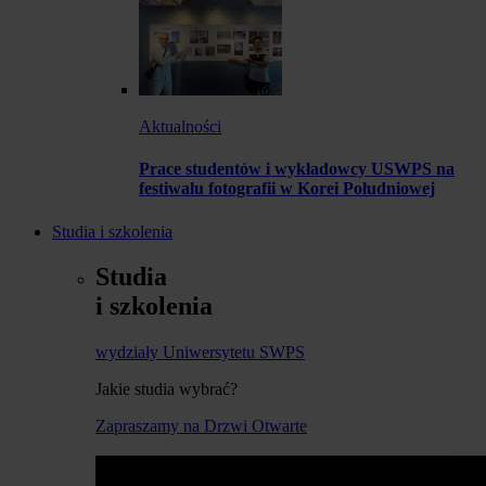
Aktualności
Prace studentów i wykładowcy USWPS na
festiwalu fotografii w Korei Południowej
Studia i szkolenia
Studia
i szkolenia
wydziały Uniwersytetu SWPS
Jakie studia wybrać?
Zapraszamy na Drzwi Otwarte