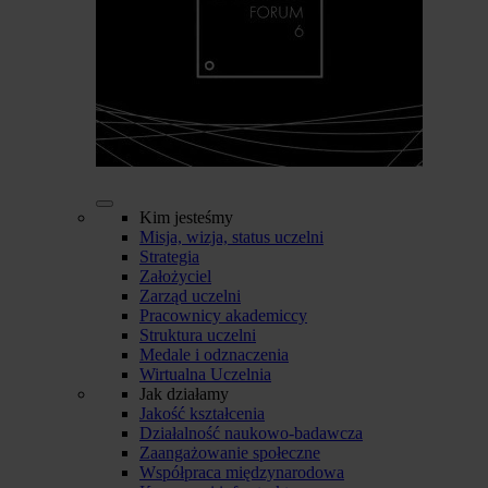
Kim jesteśmy
Misja, wizja, status uczelni
Strategia
Założyciel
Zarząd uczelni
Pracownicy akademiccy
Struktura uczelni
Medale i odznaczenia
Wirtualna Uczelnia
Jak działamy
Jakość kształcenia
Działalność naukowo-badawcza
Zaangażowanie społeczne
Współpraca międzynarodowa