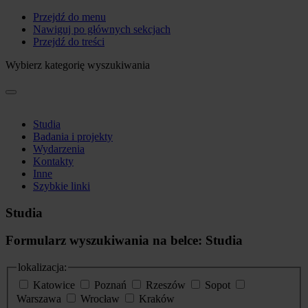
Przejdź do menu
Nawiguj po głównych sekcjach
Przejdź do treści
Wybierz kategorię wyszukiwania
Studia
Badania i projekty
Wydarzenia
Kontakty
Inne
Szybkie linki
Studia
Formularz wyszukiwania na belce: Studia
lokalizacja:
Katowice
Poznań
Rzeszów
Sopot
Warszawa
Wrocław
Kraków