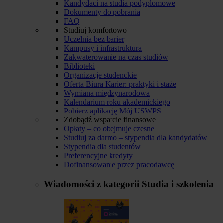
Kandydaci na studia podyplomowe
Dokumenty do pobrania
FAQ
Studiuj komfortowo
Uczelnia bez barier
Kampusy i infrastruktura
Zakwaterowanie na czas studiów
Biblioteki
Organizacje studenckie
Oferta Biura Karier: praktyki i staże
Wymiana międzynarodowa
Kalendarium roku akademickiego
Pobierz aplikację Mój USWPS
Zdobądź wsparcie finansowe
Opłaty – co obejmuje czesne
Studiuj za darmo – stypendia dla kandydatów
Stypendia dla studentów
Preferencyjne kredyty
Dofinansowanie przez pracodawcę
Wiadomości z kategorii
Studia i szkolenia