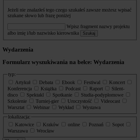
Jeżeli nie znalazłeś tego czego szukałeś zawsze możesz wpisać
szukane słowo lub frazę poniżej
Wpisz fragment nazwy projektu
albo imię i/lub nazwisko kierownika
Szukaj
Wydarzenia
Formularz wyszukiwania na belce: Wydarzenia
typ:
Artykuł
Debata
Ebook
Festiwal
Koncert
Konferencja
Książka
Podcast
Raport
Silent-
disco
Spektakl
Spotkanie
Studia-podyplomowe
Szkolenie
Turniej-gier
Uroczystość
Videocast
Warsztat
Webinar
Wykład
Wystawa
lokalizacja:
Katowice
Kraków
online
Poznań
Sopot
Warszawa
Wrocław