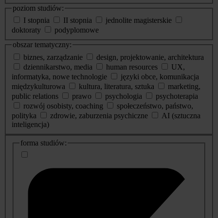
poziom studiów:
I stopnia
II stopnia
jednolite magisterskie
doktoraty
podyplomowe
obszar tematyczny:
biznes, zarządzanie
design, projektowanie, architektura
dziennikarstwo, media
human resources
UX,
informatyka, nowe technologie
języki obce, komunikacja
międzykulturowa
kultura, literatura, sztuka
marketing,
public relations
prawo
psychologia
psychoterapia
rozwój osobisty, coaching
społeczeństwo, państwo,
polityka
zdrowie, zaburzenia psychiczne
AI (sztuczna
inteligencja)
dodatkowe
forma studiów:
informacje
o
studiach