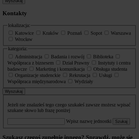
Wyszukaj
Kontakty
lokalizacja:
Katowice
Kraków
Poznań
Sopot
Warszawa
Wrocław
kategoria:
Administracja
Badania i rozwój
Biblioteka
Współpraca z biznesem
Dział Prawny
Instytuty i centra
badawcze
Marketing i komunikacja
Obsługa studenta
Organizacje studenckie
Rekrutacja
Usługi
Współpraca międzynarodowa
Wydziały
Wyszukaj
Jeżeli nie znalazłeś tego czego szukałeś zawsze możesz wpisać
szukane słowo lub frazę poniżej
Wpisz nazwę jednostki
Szukaj
Szukasz czegoś zupełnie innego? Sprawdź, może się