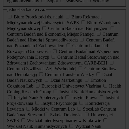
ogólnouczelniany
Sopot
Warszawa
Wrocław
jednostka badawcza:
Biuro Prorektorki ds. nauki
Biuro Rekrutacji
Międzynarodowej Uniwersytetu SWPS
Biuro Współpracy
Międzynarodowej
Centrum Badań nad Bullyingiem
Centrum Badań nad Ekonomiką Miejsc Pamięci
Centrum
Badań nad Historią i Sprawiedliwością
Centrum Badań
nad Poznaniem i Zachowaniem
Centrum badań nad
Rozwojem Osobowości
Centrum Badań nad Wspieraniem
Podejmowania Decyzji
Centrum Badań Stosowanych nad
Zdrowiem i Zachowaniami Zdrowotnymi CARE-BEH
Centrum Cywilizacji Azji Wschodniej
Centrum Studiów
nad Demokracją
Centrum Transferu Wiedzy
Dział
Badań Naukowych
Dział Marketingu
Emotion
Cognition Lab
Europejski Uniwersytet Viadrina
Health
Coping Research Group
Instytut Nauk Humanistycznych
Instytut Nauk Społecznych
Instytut Prawa
Instytut
Projektowania
Instytut Psychologii
Konfederacja
Lewiatan
Młodzi w Centrum Lab
StresLab Centrum
Badań nad Stresem
Szkoła Doktorska
Uniwersytet
SWPS
Wydział Interdyscyplinarny w Krakowie
Wydział Nauk Humanistycznych
Wydział Nauk