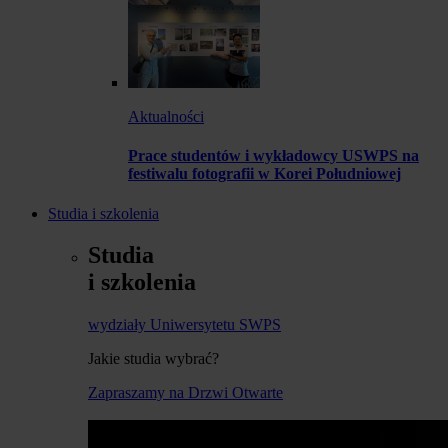
Aktualności
Prace studentów i wykładowcy USWPS na
festiwalu fotografii w Korei Południowej
Studia i szkolenia
Studia
i szkolenia
wydziały Uniwersytetu SWPS
Jakie studia wybrać?
Zapraszamy na Drzwi Otwarte