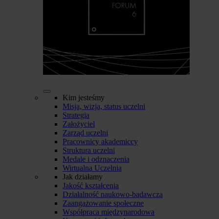
Kim jesteśmy
Misja, wizja, status uczelni
Strategia
Założyciel
Zarząd uczelni
Pracownicy akademiccy
Struktura uczelni
Medale i odznaczenia
Wirtualna Uczelnia
Jak działamy
Jakość kształcenia
Działalność naukowo-badawcza
Zaangażowanie społeczne
Współpraca międzynarodowa