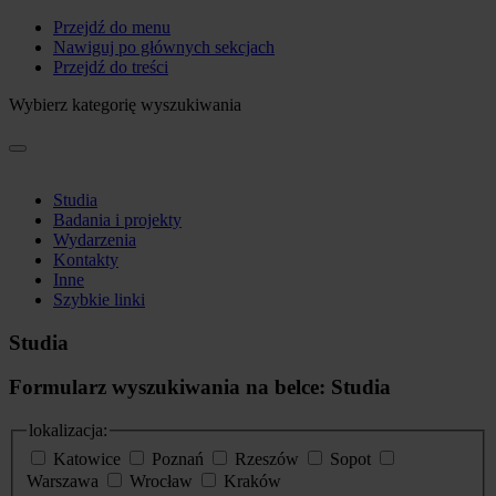
Przejdź do menu
Nawiguj po głównych sekcjach
Przejdź do treści
Wybierz kategorię wyszukiwania
Studia
Badania i projekty
Wydarzenia
Kontakty
Inne
Szybkie linki
Studia
Formularz wyszukiwania na belce: Studia
lokalizacja:
Katowice
Poznań
Rzeszów
Sopot
Warszawa
Wrocław
Kraków