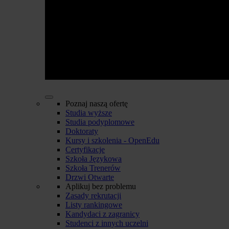
Poznaj naszą ofertę
Studia wyższe
Studia podyplomowe
Doktoraty
Kursy i szkolenia - OpenEdu
Certyfikacje
Szkoła Językowa
Szkoła Trenerów
Drzwi Otwarte
Aplikuj bez problemu
Zasady rekrutacji
Listy rankingowe
Kandydaci z zagranicy
Studenci z innych uczelni