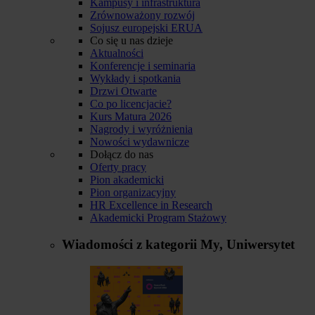
Kampusy i infrastruktura
Zrównoważony rozwój
Sojusz europejski ERUA
Co się u nas dzieje
Aktualności
Konferencje i seminaria
Wykłady i spotkania
Drzwi Otwarte
Co po licencjacie?
Kurs Matura 2026
Nagrody i wyróżnienia
Nowości wydawnicze
Dołącz do nas
Oferty pracy
Pion akademicki
Pion organizacyjny
HR Excellence in Research
Akademicki Program Stażowy
Wiadomości z kategorii
My, Uniwersytet