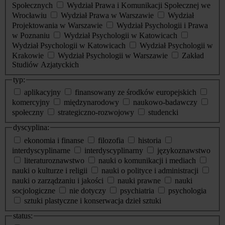
Społecznych
Wydział Prawa i Komunikacji Społecznej we
Wrocławiu
Wydział Prawa w Warszawie
Wydział
Projektowania w Warszawie
Wydział Psychologii i Prawa
w Poznaniu
Wydział Psychologii w Katowicach
Wydział Psychologii w Katowicach
Wydział Psychologii w
Krakowie
Wydział Psychologii w Warszawie
Zakład
Studiów Azjatyckich
typ:
aplikacyjny
finansowany ze środków europejskich
komercyjny
międzynarodowy
naukowo-badawczy
społeczny
strategiczno-rozwojowy
studencki
dyscyplina:
ekonomia i finanse
filozofia
historia
interdyscyplinarne
interdyscyplinarny
językoznawstwo
literaturoznawstwo
nauki o komunikacji i mediach
nauki o kulturze i religii
nauki o polityce i administracji
nauki o zarządzaniu i jakości
nauki prawne
nauki
socjologiczne
nie dotyczy
psychiatria
psychologia
sztuki plastyczne i konserwacja dzieł sztuki
status: