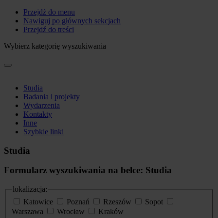
Przejdź do menu
Nawiguj po głównych sekcjach
Przejdź do treści
Wybierz kategorię wyszukiwania
Studia
Badania i projekty
Wydarzenia
Kontakty
Inne
Szybkie linki
Studia
Formularz wyszukiwania na belce: Studia
lokalizacja:
Katowice
Poznań
Rzeszów
Sopot
Warszawa
Wrocław
Kraków