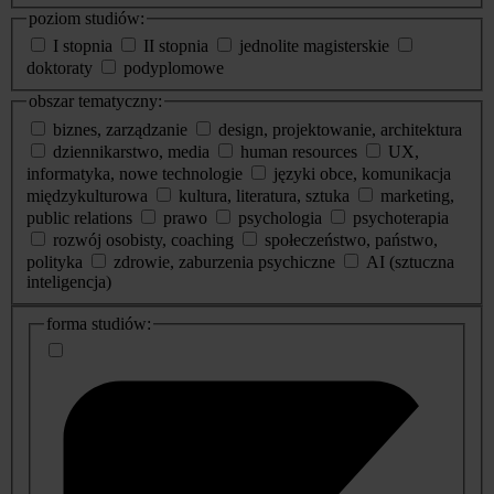
poziom studiów:
I stopnia
II stopnia
jednolite magisterskie
doktoraty
podyplomowe
obszar tematyczny:
biznes, zarządzanie
design, projektowanie, architektura
dziennikarstwo, media
human resources
UX,
informatyka, nowe technologie
języki obce, komunikacja
międzykulturowa
kultura, literatura, sztuka
marketing,
public relations
prawo
psychologia
psychoterapia
rozwój osobisty, coaching
społeczeństwo, państwo,
polityka
zdrowie, zaburzenia psychiczne
AI (sztuczna
inteligencja)
dodatkowe
forma studiów:
informacje
o
studiach