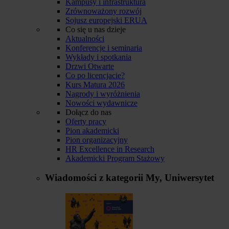
Kampusy i infrastruktura
Zrównoważony rozwój
Sojusz europejski ERUA
Co się u nas dzieje
Aktualności
Konferencje i seminaria
Wykłady i spotkania
Drzwi Otwarte
Co po licencjacie?
Kurs Matura 2026
Nagrody i wyróżnienia
Nowości wydawnicze
Dołącz do nas
Oferty pracy
Pion akademicki
Pion organizacyjny
HR Excellence in Research
Akademicki Program Stażowy
Wiadomości z kategorii
My, Uniwersytet