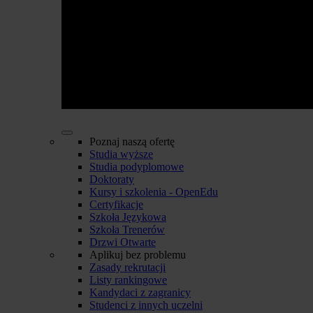
Poznaj naszą ofertę
Studia wyższe
Studia podyplomowe
Doktoraty
Kursy i szkolenia - OpenEdu
Certyfikacje
Szkoła Językowa
Szkoła Trenerów
Drzwi Otwarte
Aplikuj bez problemu
Zasady rekrutacji
Listy rankingowe
Kandydaci z zagranicy
Studenci z innych uczelni