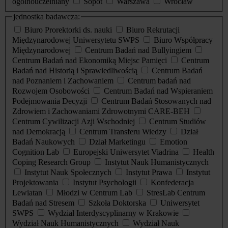
ogólnouczelniany
Sopot
Warszawa
Wrocław
jednostka badawcza:
Biuro Prorektorki ds. nauki
Biuro Rekrutacji
Międzynarodowej Uniwersytetu SWPS
Biuro Współpracy
Międzynarodowej
Centrum Badań nad Bullyingiem
Centrum Badań nad Ekonomiką Miejsc Pamięci
Centrum
Badań nad Historią i Sprawiedliwością
Centrum Badań
nad Poznaniem i Zachowaniem
Centrum badań nad
Rozwojem Osobowości
Centrum Badań nad Wspieraniem
Podejmowania Decyzji
Centrum Badań Stosowanych nad
Zdrowiem i Zachowaniami Zdrowotnymi CARE-BEH
Centrum Cywilizacji Azji Wschodniej
Centrum Studiów
nad Demokracją
Centrum Transferu Wiedzy
Dział
Badań Naukowych
Dział Marketingu
Emotion
Cognition Lab
Europejski Uniwersytet Viadrina
Health
Coping Research Group
Instytut Nauk Humanistycznych
Instytut Nauk Społecznych
Instytut Prawa
Instytut
Projektowania
Instytut Psychologii
Konfederacja
Lewiatan
Młodzi w Centrum Lab
StresLab Centrum
Badań nad Stresem
Szkoła Doktorska
Uniwersytet
SWPS
Wydział Interdyscyplinarny w Krakowie
Wydział Nauk Humanistycznych
Wydział Nauk