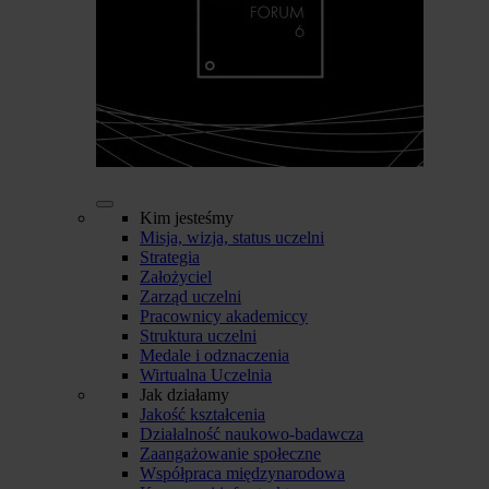
Kim jesteśmy
Misja, wizja, status uczelni
Strategia
Założyciel
Zarząd uczelni
Pracownicy akademiccy
Struktura uczelni
Medale i odznaczenia
Wirtualna Uczelnia
Jak działamy
Jakość kształcenia
Działalność naukowo-badawcza
Zaangażowanie społeczne
Współpraca międzynarodowa