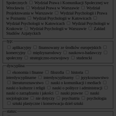
Społecznych
Wydział Prawa i Komunikacji Społecznej we
Wrocławiu
Wydział Prawa w Warszawie
Wydział
Projektowania w Warszawie
Wydział Psychologii i Prawa
w Poznaniu
Wydział Psychologii w Katowicach
Wydział Psychologii w Katowicach
Wydział Psychologii w
Krakowie
Wydział Psychologii w Warszawie
Zakład
Studiów Azjatyckich
typ:
aplikacyjny
finansowany ze środków europejskich
komercyjny
międzynarodowy
naukowo-badawczy
społeczny
strategiczno-rozwojowy
studencki
dyscyplina:
ekonomia i finanse
filozofia
historia
interdyscyplinarne
interdyscyplinarny
językoznawstwo
literaturoznawstwo
nauki o komunikacji i mediach
nauki o kulturze i religii
nauki o polityce i administracji
nauki o zarządzaniu i jakości
nauki prawne
nauki
socjologiczne
nie dotyczy
psychiatria
psychologia
sztuki plastyczne i konserwacja dzieł sztuki
status: