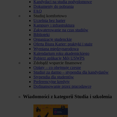
Kandydaci na studia podyplomowe
Dokumenty do pobrania
FAQ
Studiuj komfortowo
Uczelnia bez barier
Kampusy i infrastruktura
Zakwaterowanie na czas studiów
Biblioteki
Organizacje studenckie
Oferta Biura Karier: praktyki i staże
Wymiana międzynarodowa
Kalendarium roku akademickiego
Pobierz aplikację Mój USWPS
Zdobądź wsparcie finansowe
Opłaty – co obejmuje czesne
Studiuj za darmo – stypendia dla kandydatów
Stypendia dla studentów
Preferencyjne kredyty
Dofinansowanie przez pracodawcę
Wiadomości z kategorii
Studia i szkolenia