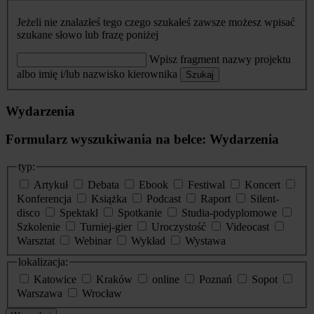
Jeżeli nie znalazłeś tego czego szukałeś zawsze możesz wpisać
szukane słowo lub frazę poniżej
Wpisz fragment nazwy projektu
albo imię i/lub nazwisko kierownika
Szukaj
Wydarzenia
Formularz wyszukiwania na belce: Wydarzenia
typ:
Artykuł
Debata
Ebook
Festiwal
Koncert
Konferencja
Książka
Podcast
Raport
Silent-
disco
Spektakl
Spotkanie
Studia-podyplomowe
Szkolenie
Turniej-gier
Uroczystość
Videocast
Warsztat
Webinar
Wykład
Wystawa
lokalizacja:
Katowice
Kraków
online
Poznań
Sopot
Warszawa
Wrocław