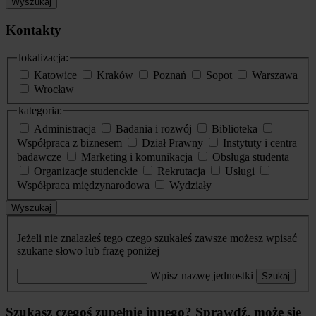
Wyszukaj
Kontakty
lokalizacja:
Katowice
Kraków
Poznań
Sopot
Warszawa
Wrocław
kategoria:
Administracja
Badania i rozwój
Biblioteka
Współpraca z biznesem
Dział Prawny
Instytuty i centra
badawcze
Marketing i komunikacja
Obsługa studenta
Organizacje studenckie
Rekrutacja
Usługi
Współpraca międzynarodowa
Wydziały
Wyszukaj
Jeżeli nie znalazłeś tego czego szukałeś zawsze możesz wpisać
szukane słowo lub frazę poniżej
Wpisz nazwę jednostki
Szukaj
Szukasz czegoś zupełnie innego? Sprawdź, może się