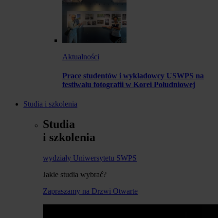
Aktualności
Prace studentów i wykładowcy USWPS na
festiwalu fotografii w Korei Południowej
Studia i szkolenia
Studia
i szkolenia
wydziały Uniwersytetu SWPS
Jakie studia wybrać?
Zapraszamy na Drzwi Otwarte