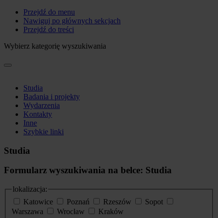
Przejdź do menu
Nawiguj po głównych sekcjach
Przejdź do treści
Wybierz kategorię wyszukiwania
Studia
Badania i projekty
Wydarzenia
Kontakty
Inne
Szybkie linki
Studia
Formularz wyszukiwania na belce: Studia
lokalizacja:
Katowice
Poznań
Rzeszów
Sopot
Warszawa
Wrocław
Kraków