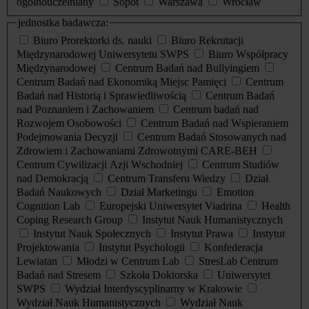
ogólnouczelniany
Sopot
Warszawa
Wrocław
jednostka badawcza:
Biuro Prorektorki ds. nauki
Biuro Rekrutacji
Międzynarodowej Uniwersytetu SWPS
Biuro Współpracy
Międzynarodowej
Centrum Badań nad Bullyingiem
Centrum Badań nad Ekonomiką Miejsc Pamięci
Centrum
Badań nad Historią i Sprawiedliwością
Centrum Badań
nad Poznaniem i Zachowaniem
Centrum badań nad
Rozwojem Osobowości
Centrum Badań nad Wspieraniem
Podejmowania Decyzji
Centrum Badań Stosowanych nad
Zdrowiem i Zachowaniami Zdrowotnymi CARE-BEH
Centrum Cywilizacji Azji Wschodniej
Centrum Studiów
nad Demokracją
Centrum Transferu Wiedzy
Dział
Badań Naukowych
Dział Marketingu
Emotion
Cognition Lab
Europejski Uniwersytet Viadrina
Health
Coping Research Group
Instytut Nauk Humanistycznych
Instytut Nauk Społecznych
Instytut Prawa
Instytut
Projektowania
Instytut Psychologii
Konfederacja
Lewiatan
Młodzi w Centrum Lab
StresLab Centrum
Badań nad Stresem
Szkoła Doktorska
Uniwersytet
SWPS
Wydział Interdyscyplinarny w Krakowie
Wydział Nauk Humanistycznych
Wydział Nauk