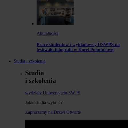
Aktualności
Prace studentów i wykładowcy USWPS na
festiwalu fotografii w Korei Południowej
Studia i szkolenia
Studia
i szkolenia
wydziały Uniwersytetu SWPS
Jakie studia wybrać?
Zapraszamy na Drzwi Otwarte