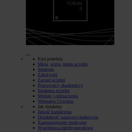
Kim jesteśmy
Misja, wizja, status uczelni
Strategia
Założyciel
Zarząd uczelni
Pracownicy akademiccy
Struktura uczelni
Medale i odznaczenia
Wirtualna Uczelnia
Jak działamy
Jakość kształcenia
Działalność naukowo-badawcza
Zaangażowanie społeczne
Współpraca międzynarodowa