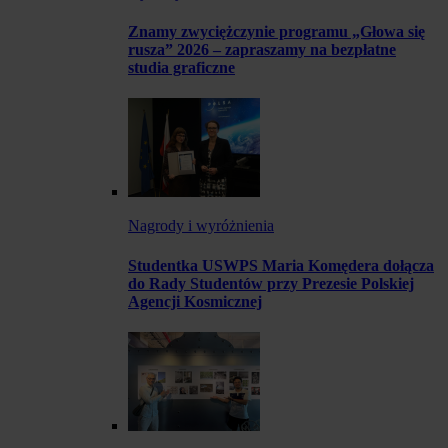
Znamy zwyciężczynie programu „Głowa się
rusza” 2026 – zapraszamy na bezpłatne
studia graficzne
Nagrody i wyróżnienia
Studentka USWPS Maria Komędera dołącza
do Rady Studentów przy Prezesie Polskiej
Agencji Kosmicznej