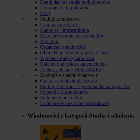
Kandydaci na studia podyplomowe
Dokumenty do pobrania
FAQ
Studiuj komfortowo
Uczelnia bez barier
Kampusy i infrastruktura
Zakwaterowanie na czas studiów
Biblioteki
Organizacje studenckie
Oferta Biura Karier: praktyki i staże
Wymiana międzynarodowa
Kalendarium roku akademickiego
Pobierz aplikację Mój USWPS
Zdobądź wsparcie finansowe
Opłaty – co obejmuje czesne
Studiuj za darmo – stypendia dla kandydatów
Stypendia dla studentów
Preferencyjne kredyty
Dofinansowanie przez pracodawcę
Wiadomości z kategorii
Studia i szkolenia