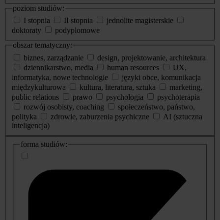
poziom studiów:
I stopnia
II stopnia
jednolite magisterskie
doktoraty
podyplomowe
obszar tematyczny:
biznes, zarządzanie
design, projektowanie, architektura
dziennikarstwo, media
human resources
UX,
informatyka, nowe technologie
języki obce, komunikacja
międzykulturowa
kultura, literatura, sztuka
marketing,
public relations
prawo
psychologia
psychoterapia
rozwój osobisty, coaching
społeczeństwo, państwo,
polityka
zdrowie, zaburzenia psychiczne
AI (sztuczna
inteligencja)
dodatkowe
forma studiów:
informacje
o
studiach