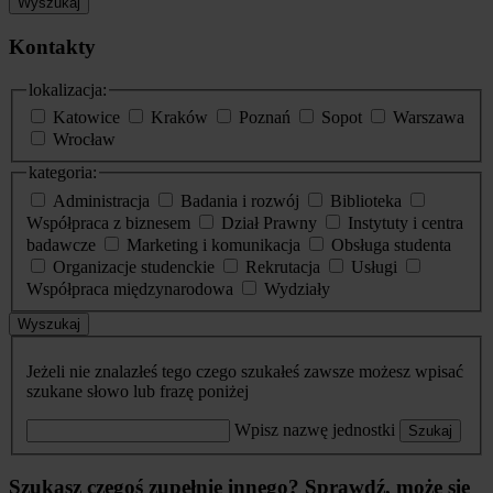
Wyszukaj
Kontakty
lokalizacja:
Katowice
Kraków
Poznań
Sopot
Warszawa
Wrocław
kategoria:
Administracja
Badania i rozwój
Biblioteka
Współpraca z biznesem
Dział Prawny
Instytuty i centra
badawcze
Marketing i komunikacja
Obsługa studenta
Organizacje studenckie
Rekrutacja
Usługi
Współpraca międzynarodowa
Wydziały
Wyszukaj
Jeżeli nie znalazłeś tego czego szukałeś zawsze możesz wpisać
szukane słowo lub frazę poniżej
Wpisz nazwę jednostki
Szukaj
Szukasz czegoś zupełnie innego? Sprawdź, może się