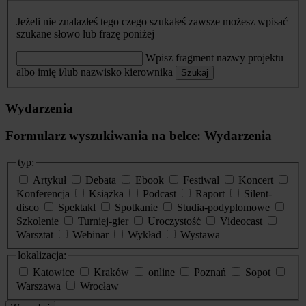
Jeżeli nie znalazłeś tego czego szukałeś zawsze możesz wpisać
szukane słowo lub frazę poniżej
Wpisz fragment nazwy projektu
albo imię i/lub nazwisko kierownika
Szukaj
Wydarzenia
Formularz wyszukiwania na belce: Wydarzenia
typ:
Artykuł
Debata
Ebook
Festiwal
Koncert
Konferencja
Książka
Podcast
Raport
Silent-
disco
Spektakl
Spotkanie
Studia-podyplomowe
Szkolenie
Turniej-gier
Uroczystość
Videocast
Warsztat
Webinar
Wykład
Wystawa
lokalizacja:
Katowice
Kraków
online
Poznań
Sopot
Warszawa
Wrocław