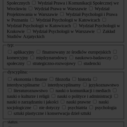
Społecznych
Wydział Prawa i Komunikacji Społecznej we
Wrocławiu
Wydział Prawa w Warszawie
Wydział
Projektowania w Warszawie
Wydział Psychologii i Prawa
w Poznaniu
Wydział Psychologii w Katowicach
Wydział Psychologii w Katowicach
Wydział Psychologii w
Krakowie
Wydział Psychologii w Warszawie
Zakład
Studiów Azjatyckich
typ:
aplikacyjny
finansowany ze środków europejskich
komercyjny
międzynarodowy
naukowo-badawczy
społeczny
strategiczno-rozwojowy
studencki
dyscyplina:
ekonomia i finanse
filozofia
historia
interdyscyplinarne
interdyscyplinarny
językoznawstwo
literaturoznawstwo
nauki o komunikacji i mediach
nauki o kulturze i religii
nauki o polityce i administracji
nauki o zarządzaniu i jakości
nauki prawne
nauki
socjologiczne
nie dotyczy
psychiatria
psychologia
sztuki plastyczne i konserwacja dzieł sztuki
status: