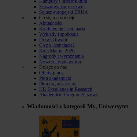
Kampusy i infrastruktura
Zrównoważony rozwój
Sojusz europejski ERUA
Co się u nas dzieje
Aktualności
Konferencje i seminaria
Wykłady i spotkania
Drzwi Otwarte
Co po licencjacie?
Kurs Matura 2026
Nagrody i wyróżnienia
Nowości wydawnicze
Dołącz do nas
Oferty pracy
Pion akademicki
Pion organizacyjny
HR Excellence in Research
Akademicki Program Stażowy
Wiadomości z kategorii
My, Uniwersytet