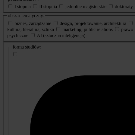
I stopnia
II stopnia
jednolite magisterskie
doktoraty
obszar tematyczny:
biznes, zarządzanie
design, projektowanie, architektura
kultura, literatura, sztuka
marketing, public relations
prawo
psychiczne
AI (sztuczna inteligencja)
dodatkowe
forma studiów:
informacje
o
studiach