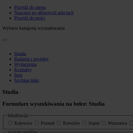
Przejdź do menu
Nawiguj po głównych sekcjach
Przejdź do treści
Wybierz kategorię wyszukiwania
Studia
Badania i projekty
Wydarzenia
Kontakty
Inne
Szybkie linki
Studia
Formularz wyszukiwania na belce: Studia
lokalizacja:
Katowice
Poznań
Rzeszów
Sopot
Warszawa
poziom studiów: