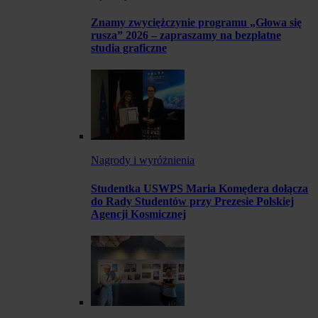
Znamy zwyciężczynie programu „Głowa się
rusza” 2026 – zapraszamy na bezpłatne
studia graficzne
Nagrody i wyróżnienia
Studentka USWPS Maria Komędera dołącza
do Rady Studentów przy Prezesie Polskiej
Agencji Kosmicznej