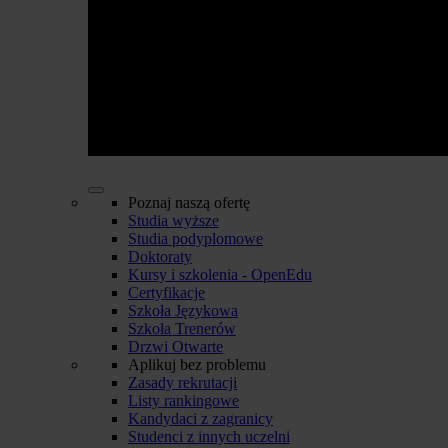
Poznaj naszą ofertę
Studia wyższe
Studia podyplomowe
Doktoraty
Kursy i szkolenia - OpenEdu
Certyfikacje
Szkoła Językowa
Szkoła Trenerów
Drzwi Otwarte
Aplikuj bez problemu
Zasady rekrutacji
Listy rankingowe
Kandydaci z zagranicy
Studenci z innych uczelni