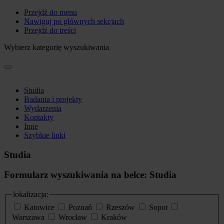
Przejdź do menu
Nawiguj po głównych sekcjach
Przejdź do treści
Wybierz kategorię wyszukiwania
Studia
Badania i projekty
Wydarzenia
Kontakty
Inne
Szybkie linki
Studia
Formularz wyszukiwania na belce: Studia
lokalizacja:
Katowice
Poznań
Rzeszów
Sopot
Warszawa
Wrocław
Kraków