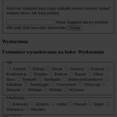
Jeżeli nie znalazłeś tego czego szukałeś zawsze możesz wpisać
szukane słowo lub frazę poniżej
Wpisz fragment nazwy projektu
albo imię i/lub nazwisko kierownika
Szukaj
Wydarzenia
Formularz wyszukiwania na belce: Wydarzenia
typ:
Artykuł
Debata
Ebook
Festiwal
Koncert
Konferencja
Książka
Podcast
Raport
Silent-
disco
Spektakl
Spotkanie
Studia-podyplomowe
Szkolenie
Turniej-gier
Uroczystość
Videocast
Warsztat
Webinar
Wykład
Wystawa
lokalizacja:
Katowice
Kraków
online
Poznań
Sopot
Warszawa
Wrocław