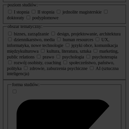
poziom studiów:
I stopnia
II stopnia
jednolite magisterskie
doktoraty
podyplomowe
obszar tematyczny:
biznes, zarządzanie
design, projektowanie, architektura
dziennikarstwo, media
human resources
UX,
informatyka, nowe technologie
języki obce, komunikacja
międzykulturowa
kultura, literatura, sztuka
marketing,
public relations
prawo
psychologia
psychoterapia
rozwój osobisty, coaching
społeczeństwo, państwo,
polityka
zdrowie, zaburzenia psychiczne
AI (sztuczna
inteligencja)
dodatkowe
forma studiów:
informacje
o
studiach