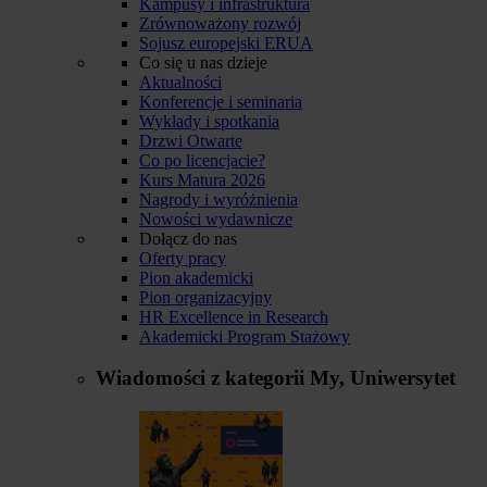
Kampusy i infrastruktura
Zrównoważony rozwój
Sojusz europejski ERUA
Co się u nas dzieje
Aktualności
Konferencje i seminaria
Wykłady i spotkania
Drzwi Otwarte
Co po licencjacie?
Kurs Matura 2026
Nagrody i wyróżnienia
Nowości wydawnicze
Dołącz do nas
Oferty pracy
Pion akademicki
Pion organizacyjny
HR Excellence in Research
Akademicki Program Stażowy
Wiadomości z kategorii
My, Uniwersytet