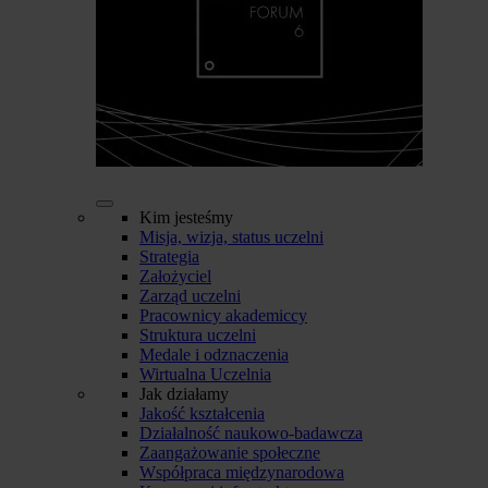
Kim jesteśmy
Misja, wizja, status uczelni
Strategia
Założyciel
Zarząd uczelni
Pracownicy akademiccy
Struktura uczelni
Medale i odznaczenia
Wirtualna Uczelnia
Jak działamy
Jakość kształcenia
Działalność naukowo-badawcza
Zaangażowanie społeczne
Współpraca międzynarodowa