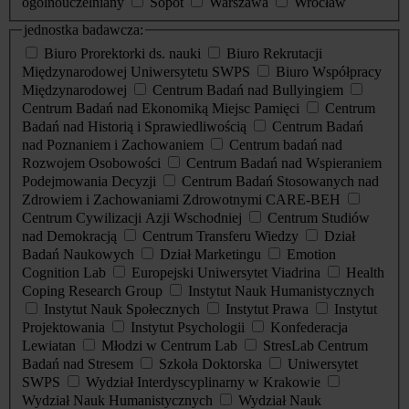
ogólnouczelniany
Sopot
Warszawa
Wrocław
jednostka badawcza:
Biuro Prorektorki ds. nauki
Biuro Rekrutacji
Międzynarodowej Uniwersytetu SWPS
Biuro Współpracy
Międzynarodowej
Centrum Badań nad Bullyingiem
Centrum Badań nad Ekonomiką Miejsc Pamięci
Centrum
Badań nad Historią i Sprawiedliwością
Centrum Badań
nad Poznaniem i Zachowaniem
Centrum badań nad
Rozwojem Osobowości
Centrum Badań nad Wspieraniem
Podejmowania Decyzji
Centrum Badań Stosowanych nad
Zdrowiem i Zachowaniami Zdrowotnymi CARE-BEH
Centrum Cywilizacji Azji Wschodniej
Centrum Studiów
nad Demokracją
Centrum Transferu Wiedzy
Dział
Badań Naukowych
Dział Marketingu
Emotion
Cognition Lab
Europejski Uniwersytet Viadrina
Health
Coping Research Group
Instytut Nauk Humanistycznych
Instytut Nauk Społecznych
Instytut Prawa
Instytut
Projektowania
Instytut Psychologii
Konfederacja
Lewiatan
Młodzi w Centrum Lab
StresLab Centrum
Badań nad Stresem
Szkoła Doktorska
Uniwersytet
SWPS
Wydział Interdyscyplinarny w Krakowie
Wydział Nauk Humanistycznych
Wydział Nauk