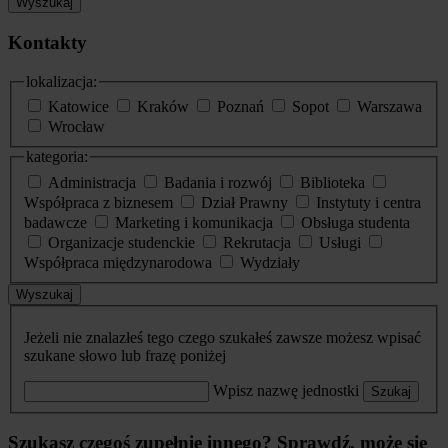
Wyszukaj
Kontakty
lokalizacja:
Katowice
Kraków
Poznań
Sopot
Warszawa
Wrocław
kategoria:
Administracja
Badania i rozwój
Biblioteka
Współpraca z biznesem
Dział Prawny
Instytuty i centra
badawcze
Marketing i komunikacja
Obsługa studenta
Organizacje studenckie
Rekrutacja
Usługi
Współpraca międzynarodowa
Wydziały
Wyszukaj
Jeżeli nie znalazłeś tego czego szukałeś zawsze możesz wpisać
szukane słowo lub frazę poniżej
Wpisz nazwę jednostki
Szukaj
Szukasz czegoś zupełnie innego? Sprawdź, może się