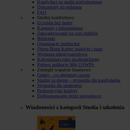
Kandydaci na studia podyplomowe
Dokumenty do pobrania
FAQ
Studiuj komfortowo
Uczelnia bez barier
Kampusy i infrastruktura
Zakwaterowanie na czas studiów
Biblioteki
Organizacje studenckie
Oferta Biura Karier: praktyki i staże
Wymiana międzynarodowa
Kalendarium roku akademickiego
Pobierz aplikację Mój USWPS
Zdobądź wsparcie finansowe
Opłaty – co obejmuje czesne
Studiuj za darmo – stypendia dla kandydatów
Stypendia dla studentów
Preferencyjne kredyty
Dofinansowanie przez pracodawcę
Wiadomości z kategorii
Studia i szkolenia