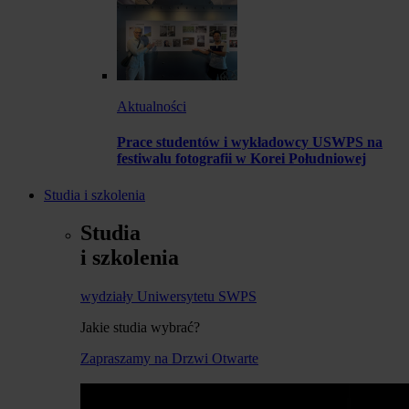
Aktualności
Prace studentów i wykładowcy USWPS na
festiwalu fotografii w Korei Południowej
Studia i szkolenia
Studia
i szkolenia
wydziały Uniwersytetu SWPS
Jakie studia wybrać?
Zapraszamy na Drzwi Otwarte