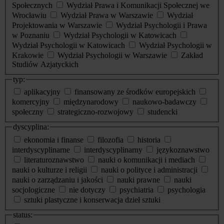
Społecznych
Wydział Prawa i Komunikacji Społecznej we
Wrocławiu
Wydział Prawa w Warszawie
Wydział
Projektowania w Warszawie
Wydział Psychologii i Prawa
w Poznaniu
Wydział Psychologii w Katowicach
Wydział Psychologii w Katowicach
Wydział Psychologii w
Krakowie
Wydział Psychologii w Warszawie
Zakład
Studiów Azjatyckich
typ:
aplikacyjny
finansowany ze środków europejskich
komercyjny
międzynarodowy
naukowo-badawczy
społeczny
strategiczno-rozwojowy
studencki
dyscyplina:
ekonomia i finanse
filozofia
historia
interdyscyplinarne
interdyscyplinarny
językoznawstwo
literaturoznawstwo
nauki o komunikacji i mediach
nauki o kulturze i religii
nauki o polityce i administracji
nauki o zarządzaniu i jakości
nauki prawne
nauki
socjologiczne
nie dotyczy
psychiatria
psychologia
sztuki plastyczne i konserwacja dzieł sztuki
status: