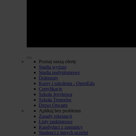
Poznaj naszą ofertę
Studia wyższe
Studia podyplomowe
Doktoraty
Kursy i szkolenia - OpenEdu
Certyfikacje
Szkoła Językowa
Szkoła Trenerów
Drzwi Otwarte
Aplikuj bez problemu
Zasady rekrutacji
Listy rankingowe
Kandydaci z zagranicy
Studenci z innych uczelni