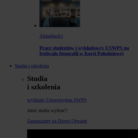
Aktualności
Prace studentów i wykładowcy USWPS na
festiwalu fotografii w Korei Południowej
Studia i szkolenia
Studia
i szkolenia
wydziały Uniwersytetu SWPS
Jakie studia wybrać?
Zapraszamy na Drzwi Otwarte