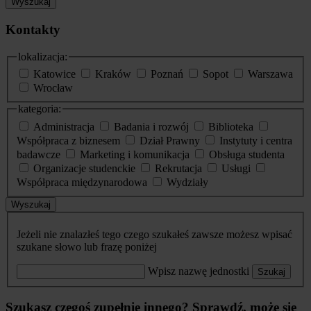
Wyszukaj
Kontakty
lokalizacja:
Katowice
Kraków
Poznań
Sopot
Warszawa
Wrocław
kategoria:
Administracja
Badania i rozwój
Biblioteka
Współpraca z biznesem
Dział Prawny
Instytuty i centra
badawcze
Marketing i komunikacja
Obsługa studenta
Organizacje studenckie
Rekrutacja
Usługi
Współpraca międzynarodowa
Wydziały
Wyszukaj
Jeżeli nie znalazłeś tego czego szukałeś zawsze możesz wpisać
szukane słowo lub frazę poniżej
Wpisz nazwę jednostki
Szukaj
Szukasz czegoś zupełnie innego? Sprawdź, może się