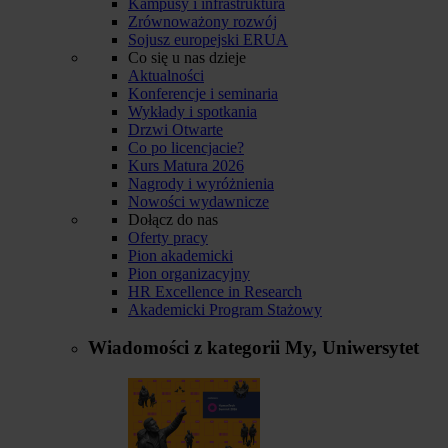
Kampusy i infrastruktura
Zrównoważony rozwój
Sojusz europejski ERUA
Co się u nas dzieje
Aktualności
Konferencje i seminaria
Wykłady i spotkania
Drzwi Otwarte
Co po licencjacie?
Kurs Matura 2026
Nagrody i wyróżnienia
Nowości wydawnicze
Dołącz do nas
Oferty pracy
Pion akademicki
Pion organizacyjny
HR Excellence in Research
Akademicki Program Stażowy
Wiadomości z kategorii
My, Uniwersytet