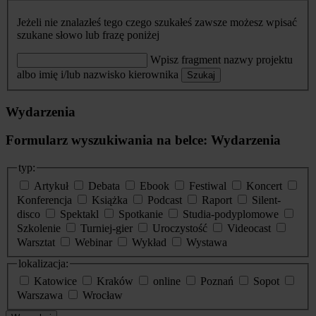
Jeżeli nie znalazłeś tego czego szukałeś zawsze możesz wpisać
szukane słowo lub frazę poniżej
Wpisz fragment nazwy projektu
albo imię i/lub nazwisko kierownika
Szukaj
Wydarzenia
Formularz wyszukiwania na belce: Wydarzenia
typ:
Artykuł
Debata
Ebook
Festiwal
Koncert
Konferencja
Książka
Podcast
Raport
Silent-
disco
Spektakl
Spotkanie
Studia-podyplomowe
Szkolenie
Turniej-gier
Uroczystość
Videocast
Warsztat
Webinar
Wykład
Wystawa
lokalizacja:
Katowice
Kraków
online
Poznań
Sopot
Warszawa
Wrocław