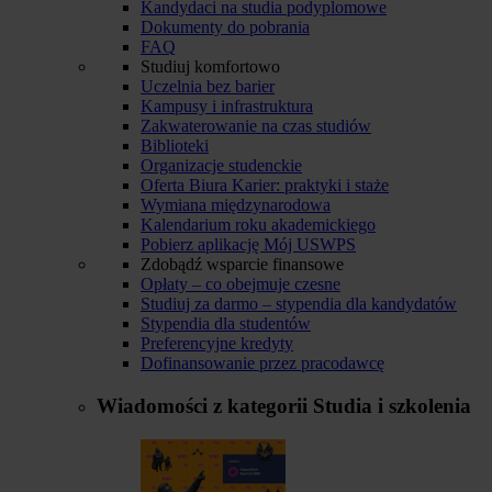
Kandydaci na studia podyplomowe
Dokumenty do pobrania
FAQ
Studiuj komfortowo
Uczelnia bez barier
Kampusy i infrastruktura
Zakwaterowanie na czas studiów
Biblioteki
Organizacje studenckie
Oferta Biura Karier: praktyki i staże
Wymiana międzynarodowa
Kalendarium roku akademickiego
Pobierz aplikację Mój USWPS
Zdobądź wsparcie finansowe
Opłaty – co obejmuje czesne
Studiuj za darmo – stypendia dla kandydatów
Stypendia dla studentów
Preferencyjne kredyty
Dofinansowanie przez pracodawcę
Wiadomości z kategorii
Studia i szkolenia