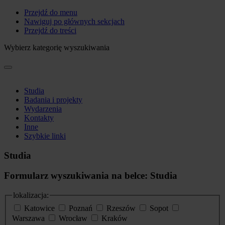
Przejdź do menu
Nawiguj po głównych sekcjach
Przejdź do treści
Wybierz kategorię wyszukiwania
Studia
Badania i projekty
Wydarzenia
Kontakty
Inne
Szybkie linki
Studia
Formularz wyszukiwania na belce: Studia
lokalizacja:
Katowice
Poznań
Rzeszów
Sopot
Warszawa
Wrocław
Kraków