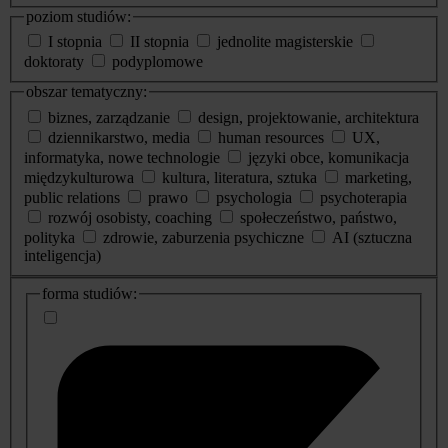
poziom studiów:
I stopnia
II stopnia
jednolite magisterskie
doktoraty
podyplomowe
obszar tematyczny:
biznes, zarządzanie
design, projektowanie, architektura
dziennikarstwo, media
human resources
UX,
informatyka, nowe technologie
języki obce, komunikacja
międzykulturowa
kultura, literatura, sztuka
marketing,
public relations
prawo
psychologia
psychoterapia
rozwój osobisty, coaching
społeczeństwo, państwo,
polityka
zdrowie, zaburzenia psychiczne
AI (sztuczna
inteligencja)
dodatkowe
forma studiów:
informacje
o
studiach