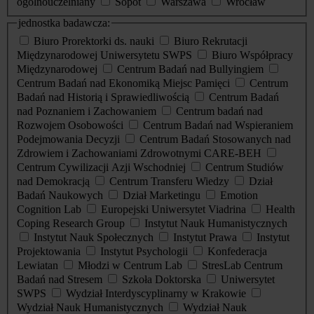
ogólnouczelniany
Sopot
Warszawa
Wrocław
jednostka badawcza:
Biuro Prorektorki ds. nauki
Biuro Rekrutacji
Międzynarodowej Uniwersytetu SWPS
Biuro Współpracy
Międzynarodowej
Centrum Badań nad Bullyingiem
Centrum Badań nad Ekonomiką Miejsc Pamięci
Centrum
Badań nad Historią i Sprawiedliwością
Centrum Badań
nad Poznaniem i Zachowaniem
Centrum badań nad
Rozwojem Osobowości
Centrum Badań nad Wspieraniem
Podejmowania Decyzji
Centrum Badań Stosowanych nad
Zdrowiem i Zachowaniami Zdrowotnymi CARE-BEH
Centrum Cywilizacji Azji Wschodniej
Centrum Studiów
nad Demokracją
Centrum Transferu Wiedzy
Dział
Badań Naukowych
Dział Marketingu
Emotion
Cognition Lab
Europejski Uniwersytet Viadrina
Health
Coping Research Group
Instytut Nauk Humanistycznych
Instytut Nauk Społecznych
Instytut Prawa
Instytut
Projektowania
Instytut Psychologii
Konfederacja
Lewiatan
Młodzi w Centrum Lab
StresLab Centrum
Badań nad Stresem
Szkoła Doktorska
Uniwersytet
SWPS
Wydział Interdyscyplinarny w Krakowie
Wydział Nauk Humanistycznych
Wydział Nauk