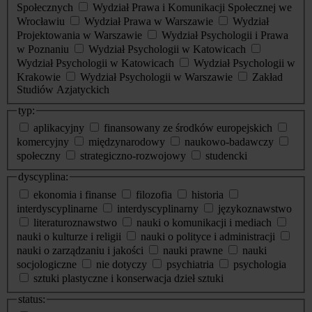
Społecznych
Wydział Prawa i Komunikacji Społecznej we
Wrocławiu
Wydział Prawa w Warszawie
Wydział
Projektowania w Warszawie
Wydział Psychologii i Prawa
w Poznaniu
Wydział Psychologii w Katowicach
Wydział Psychologii w Katowicach
Wydział Psychologii w
Krakowie
Wydział Psychologii w Warszawie
Zakład
Studiów Azjatyckich
typ:
aplikacyjny
finansowany ze środków europejskich
komercyjny
międzynarodowy
naukowo-badawczy
społeczny
strategiczno-rozwojowy
studencki
dyscyplina:
ekonomia i finanse
filozofia
historia
interdyscyplinarne
interdyscyplinarny
językoznawstwo
literaturoznawstwo
nauki o komunikacji i mediach
nauki o kulturze i religii
nauki o polityce i administracji
nauki o zarządzaniu i jakości
nauki prawne
nauki
socjologiczne
nie dotyczy
psychiatria
psychologia
sztuki plastyczne i konserwacja dzieł sztuki
status: