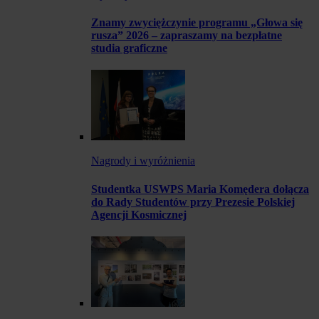
Znamy zwyciężczynie programu „Głowa się
rusza” 2026 – zapraszamy na bezpłatne
studia graficzne
Nagrody i wyróżnienia
Studentka USWPS Maria Komędera dołącza
do Rady Studentów przy Prezesie Polskiej
Agencji Kosmicznej