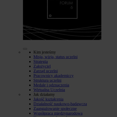
Kim jesteśmy
Misja, wizja, status uczelni
Strategia
Założyciel
Zarząd uczelni
Pracownicy akademiccy
Struktura uczelni
Medale i odznaczenia
Wirtualna Uczelnia
Jak działamy
Jakość kształcenia
Działalność naukowo-badawcza
Zaangażowanie społeczne
Współpraca międzynarodowa