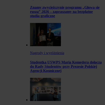
Znamy zwyciężczynie programu „Głowa się
rusza” 2026 – zapraszamy na bezpłatne
studia graficzne
Nagrody i wyróżnienia
Studentka USWPS Maria Komędera dołącza
do Rady Studentów przy Prezesie Polskiej
Agencji Kosmicznej