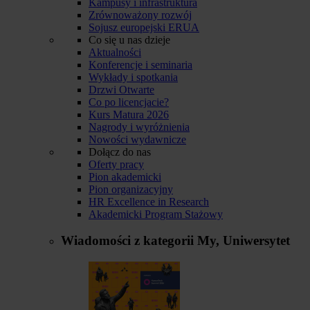
Kampusy i infrastruktura
Zrównoważony rozwój
Sojusz europejski ERUA
Co się u nas dzieje
Aktualności
Konferencje i seminaria
Wykłady i spotkania
Drzwi Otwarte
Co po licencjacie?
Kurs Matura 2026
Nagrody i wyróżnienia
Nowości wydawnicze
Dołącz do nas
Oferty pracy
Pion akademicki
Pion organizacyjny
HR Excellence in Research
Akademicki Program Stażowy
Wiadomości z kategorii
My, Uniwersytet