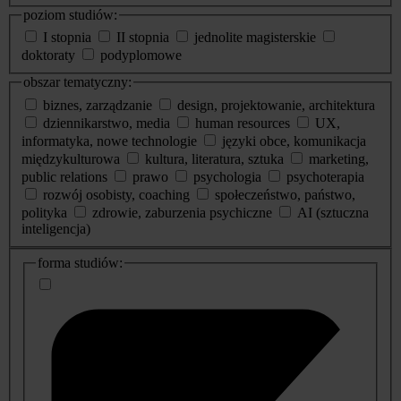
poziom studiów:
I stopnia
II stopnia
jednolite magisterskie
doktoraty
podyplomowe
obszar tematyczny:
biznes, zarządzanie
design, projektowanie, architektura
dziennikarstwo, media
human resources
UX,
informatyka, nowe technologie
języki obce, komunikacja
międzykulturowa
kultura, literatura, sztuka
marketing,
public relations
prawo
psychologia
psychoterapia
rozwój osobisty, coaching
społeczeństwo, państwo,
polityka
zdrowie, zaburzenia psychiczne
AI (sztuczna
inteligencja)
dodatkowe
forma studiów:
informacje
o
studiach