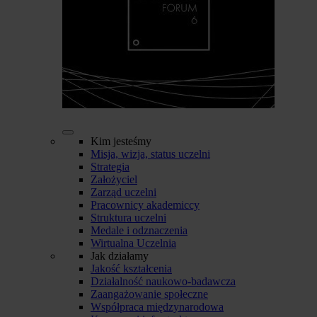
Kim jesteśmy
Misja, wizja, status uczelni
Strategia
Założyciel
Zarząd uczelni
Pracownicy akademiccy
Struktura uczelni
Medale i odznaczenia
Wirtualna Uczelnia
Jak działamy
Jakość kształcenia
Działalność naukowo-badawcza
Zaangażowanie społeczne
Współpraca międzynarodowa