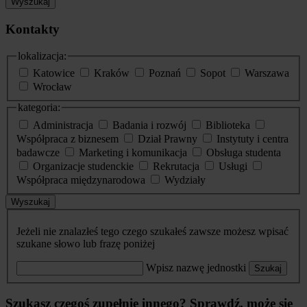
Wyszukaj
Kontakty
lokalizacja:
Katowice
Kraków
Poznań
Sopot
Warszawa
Wrocław
kategoria:
Administracja
Badania i rozwój
Biblioteka
Współpraca z biznesem
Dział Prawny
Instytuty i centra
badawcze
Marketing i komunikacja
Obsługa studenta
Organizacje studenckie
Rekrutacja
Usługi
Współpraca międzynarodowa
Wydziały
Wyszukaj
Jeżeli nie znalazłeś tego czego szukałeś zawsze możesz wpisać
szukane słowo lub frazę poniżej
Wpisz nazwę jednostki
Szukaj
Szukasz czegoś zupełnie innego? Sprawdź, może się