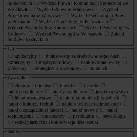
Społecznych
Wydział Prawa i Komunikacji Społecznej we
Wrocławiu
Wydział Prawa w Warszawie
Wydział
Projektowania w Warszawie
Wydział Psychologii i Prawa
w Poznaniu
Wydział Psychologii w Katowicach
Wydział Psychologii w Katowicach
Wydział Psychologii w
Krakowie
Wydział Psychologii w Warszawie
Zakład
Studiów Azjatyckich
typ:
aplikacyjny
finansowany ze środków europejskich
komercyjny
międzynarodowy
naukowo-badawczy
społeczny
strategiczno-rozwojowy
studencki
dyscyplina:
ekonomia i finanse
filozofia
historia
interdyscyplinarne
interdyscyplinarny
językoznawstwo
literaturoznawstwo
nauki o komunikacji i mediach
nauki o kulturze i religii
nauki o polityce i administracji
nauki o zarządzaniu i jakości
nauki prawne
nauki
socjologiczne
nie dotyczy
psychiatria
psychologia
sztuki plastyczne i konserwacja dzieł sztuki
status: