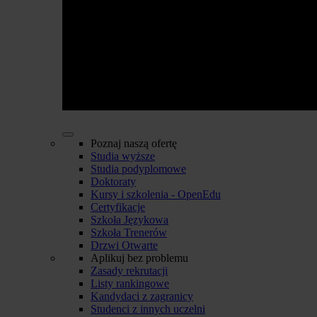
Poznaj naszą ofertę
Studia wyższe
Studia podyplomowe
Doktoraty
Kursy i szkolenia - OpenEdu
Certyfikacje
Szkoła Językowa
Szkoła Trenerów
Drzwi Otwarte
Aplikuj bez problemu
Zasady rekrutacji
Listy rankingowe
Kandydaci z zagranicy
Studenci z innych uczelni