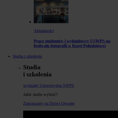
Aktualności
Prace studentów i wykładowcy USWPS na
festiwalu fotografii w Korei Południowej
Studia i szkolenia
Studia
i szkolenia
wydziały Uniwersytetu SWPS
Jakie studia wybrać?
Zapraszamy na Drzwi Otwarte