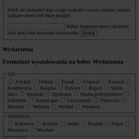
Jeżeli nie znalazłeś tego czego szukałeś zawsze możesz wpisać
szukane słowo lub frazę poniżej
Wpisz fragment nazwy projektu
albo imię i/lub nazwisko kierownika
Szukaj
Wydarzenia
Formularz wyszukiwania na belce: Wydarzenia
typ:
Artykuł
Debata
Ebook
Festiwal
Koncert
Konferencja
Książka
Podcast
Raport
Silent-
disco
Spektakl
Spotkanie
Studia-podyplomowe
Szkolenie
Turniej-gier
Uroczystość
Videocast
Warsztat
Webinar
Wykład
Wystawa
lokalizacja:
Katowice
Kraków
online
Poznań
Sopot
Warszawa
Wrocław