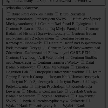
ogólnouczelniany
Sopot
Warszawa
Wrocław
jednostka badawcza:
Biuro Prorektorki ds. nauki
Biuro Rekrutacji
Międzynarodowej Uniwersytetu SWPS
Biuro Współpracy
Międzynarodowej
Centrum Badań nad Bullyingiem
Centrum Badań nad Ekonomiką Miejsc Pamięci
Centrum
Badań nad Historią i Sprawiedliwością
Centrum Badań
nad Poznaniem i Zachowaniem
Centrum badań nad
Rozwojem Osobowości
Centrum Badań nad Wspieraniem
Podejmowania Decyzji
Centrum Badań Stosowanych nad
Zdrowiem i Zachowaniami Zdrowotnymi CARE-BEH
Centrum Cywilizacji Azji Wschodniej
Centrum Studiów
nad Demokracją
Centrum Transferu Wiedzy
Dział
Badań Naukowych
Dział Marketingu
Emotion
Cognition Lab
Europejski Uniwersytet Viadrina
Health
Coping Research Group
Instytut Nauk Humanistycznych
Instytut Nauk Społecznych
Instytut Prawa
Instytut
Projektowania
Instytut Psychologii
Konfederacja
Lewiatan
Młodzi w Centrum Lab
StresLab Centrum
Badań nad Stresem
Szkoła Doktorska
Uniwersytet
SWPS
Wydział Interdyscyplinarny w Krakowie
Wydział Nauk Humanistycznych
Wydział Nauk