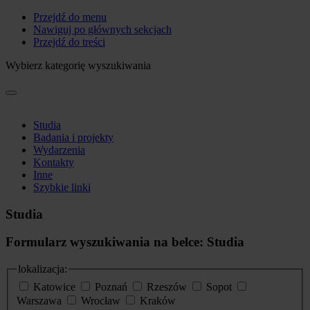
Przejdź do menu
Nawiguj po głównych sekcjach
Przejdź do treści
Wybierz kategorię wyszukiwania
Studia
Badania i projekty
Wydarzenia
Kontakty
Inne
Szybkie linki
Studia
Formularz wyszukiwania na belce: Studia
lokalizacja:
Katowice
Poznań
Rzeszów
Sopot
Warszawa
Wrocław
Kraków