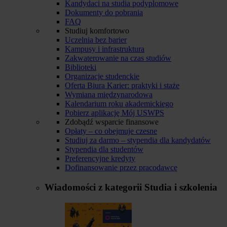
Kandydaci na studia podyplomowe
Dokumenty do pobrania
FAQ
Studiuj komfortowo
Uczelnia bez barier
Kampusy i infrastruktura
Zakwaterowanie na czas studiów
Biblioteki
Organizacje studenckie
Oferta Biura Karier: praktyki i staże
Wymiana międzynarodowa
Kalendarium roku akademickiego
Pobierz aplikację Mój USWPS
Zdobądź wsparcie finansowe
Opłaty – co obejmuje czesne
Studiuj za darmo – stypendia dla kandydatów
Stypendia dla studentów
Preferencyjne kredyty
Dofinansowanie przez pracodawcę
Wiadomości z kategorii
Studia i szkolenia