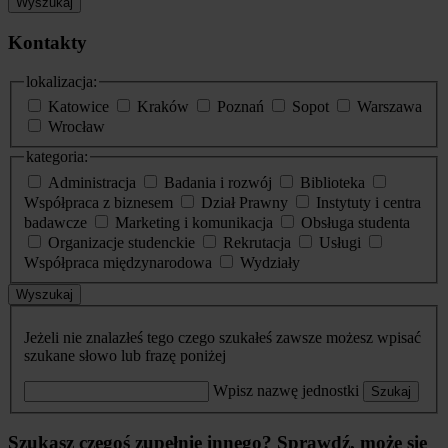
Wyszukaj
Kontakty
lokalizacja:
Katowice
Kraków
Poznań
Sopot
Warszawa
Wrocław
kategoria:
Administracja
Badania i rozwój
Biblioteka
Współpraca z biznesem
Dział Prawny
Instytuty i centra
badawcze
Marketing i komunikacja
Obsługa studenta
Organizacje studenckie
Rekrutacja
Usługi
Współpraca międzynarodowa
Wydziały
Wyszukaj
Jeżeli nie znalazłeś tego czego szukałeś zawsze możesz wpisać
szukane słowo lub frazę poniżej
Wpisz nazwę jednostki
Szukaj
Szukasz czegoś zupełnie innego? Sprawdź, może się