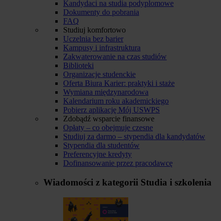
Kandydaci na studia podyplomowe
Dokumenty do pobrania
FAQ
Studiuj komfortowo
Uczelnia bez barier
Kampusy i infrastruktura
Zakwaterowanie na czas studiów
Biblioteki
Organizacje studenckie
Oferta Biura Karier: praktyki i staże
Wymiana międzynarodowa
Kalendarium roku akademickiego
Pobierz aplikację Mój USWPS
Zdobądź wsparcie finansowe
Opłaty – co obejmuje czesne
Studiuj za darmo – stypendia dla kandydatów
Stypendia dla studentów
Preferencyjne kredyty
Dofinansowanie przez pracodawcę
Wiadomości z kategorii
Studia i szkolenia