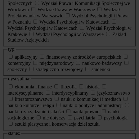
Społecznych
Wydział Prawa i Komunikacji Społecznej we
Wrocławiu
Wydział Prawa w Warszawie
Wydział
Projektowania w Warszawie
Wydział Psychologii i Prawa
w Poznaniu
Wydział Psychologii w Katowicach
Wydział Psychologii w Katowicach
Wydział Psychologii w
Krakowie
Wydział Psychologii w Warszawie
Zakład
Studiów Azjatyckich
typ:
aplikacyjny
finansowany ze środków europejskich
komercyjny
międzynarodowy
naukowo-badawczy
społeczny
strategiczno-rozwojowy
studencki
dyscyplina:
ekonomia i finanse
filozofia
historia
interdyscyplinarne
interdyscyplinarny
językoznawstwo
literaturoznawstwo
nauki o komunikacji i mediach
nauki o kulturze i religii
nauki o polityce i administracji
nauki o zarządzaniu i jakości
nauki prawne
nauki
socjologiczne
nie dotyczy
psychiatria
psychologia
sztuki plastyczne i konserwacja dzieł sztuki
status: