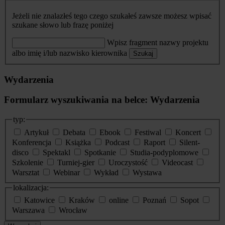
Jeżeli nie znalazłeś tego czego szukałeś zawsze możesz wpisać
szukane słowo lub frazę poniżej
Wpisz fragment nazwy projektu
albo imię i/lub nazwisko kierownika
Szukaj
Wydarzenia
Formularz wyszukiwania na belce: Wydarzenia
typ:
Artykuł
Debata
Ebook
Festiwal
Koncert
Konferencja
Książka
Podcast
Raport
Silent-
disco
Spektakl
Spotkanie
Studia-podyplomowe
Szkolenie
Turniej-gier
Uroczystość
Videocast
Warsztat
Webinar
Wykład
Wystawa
lokalizacja:
Katowice
Kraków
online
Poznań
Sopot
Warszawa
Wrocław