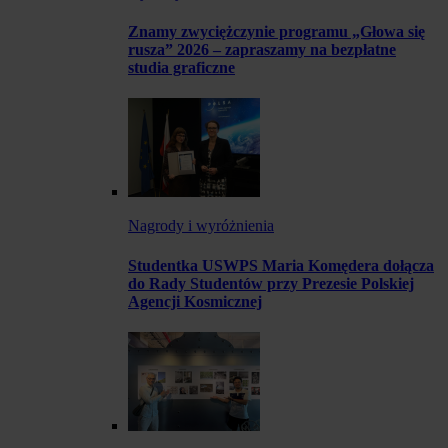
Znamy zwyciężczynie programu „Głowa się
rusza” 2026 – zapraszamy na bezpłatne
studia graficzne
Nagrody i wyróżnienia
Studentka USWPS Maria Komędera dołącza
do Rady Studentów przy Prezesie Polskiej
Agencji Kosmicznej