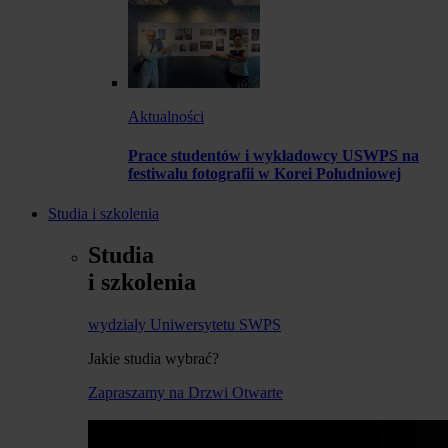
Aktualności
Prace studentów i wykładowcy USWPS na
festiwalu fotografii w Korei Południowej
Studia i szkolenia
Studia
i szkolenia
wydziały Uniwersytetu SWPS
Jakie studia wybrać?
Zapraszamy na Drzwi Otwarte