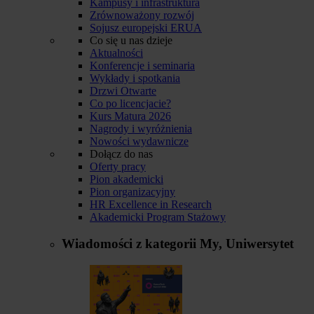
Kampusy i infrastruktura
Zrównoważony rozwój
Sojusz europejski ERUA
Co się u nas dzieje
Aktualności
Konferencje i seminaria
Wykłady i spotkania
Drzwi Otwarte
Co po licencjacie?
Kurs Matura 2026
Nagrody i wyróżnienia
Nowości wydawnicze
Dołącz do nas
Oferty pracy
Pion akademicki
Pion organizacyjny
HR Excellence in Research
Akademicki Program Stażowy
Wiadomości z kategorii
My, Uniwersytet