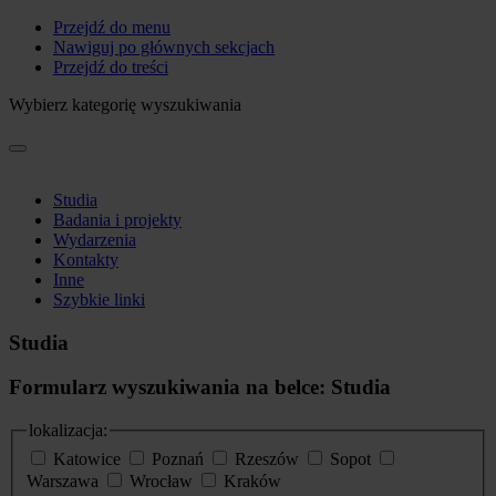
Przejdź do menu
Nawiguj po głównych sekcjach
Przejdź do treści
Wybierz kategorię wyszukiwania
Studia
Badania i projekty
Wydarzenia
Kontakty
Inne
Szybkie linki
Studia
Formularz wyszukiwania na belce: Studia
lokalizacja:
Katowice
Poznań
Rzeszów
Sopot
Warszawa
Wrocław
Kraków