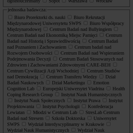
ogólnouczelniany
Sopot
Warszawa
Wrocław
jednostka badawcza:
Biuro Prorektorki ds. nauki
Biuro Rekrutacji
Międzynarodowej Uniwersytetu SWPS
Biuro Współpracy
Międzynarodowej
Centrum Badań nad Bullyingiem
Centrum Badań nad Ekonomiką Miejsc Pamięci
Centrum
Badań nad Historią i Sprawiedliwością
Centrum Badań
nad Poznaniem i Zachowaniem
Centrum badań nad
Rozwojem Osobowości
Centrum Badań nad Wspieraniem
Podejmowania Decyzji
Centrum Badań Stosowanych nad
Zdrowiem i Zachowaniami Zdrowotnymi CARE-BEH
Centrum Cywilizacji Azji Wschodniej
Centrum Studiów
nad Demokracją
Centrum Transferu Wiedzy
Dział
Badań Naukowych
Dział Marketingu
Emotion
Cognition Lab
Europejski Uniwersytet Viadrina
Health
Coping Research Group
Instytut Nauk Humanistycznych
Instytut Nauk Społecznych
Instytut Prawa
Instytut
Projektowania
Instytut Psychologii
Konfederacja
Lewiatan
Młodzi w Centrum Lab
StresLab Centrum
Badań nad Stresem
Szkoła Doktorska
Uniwersytet
SWPS
Wydział Interdyscyplinarny w Krakowie
Wydział Nauk Humanistycznych
Wydział Nauk