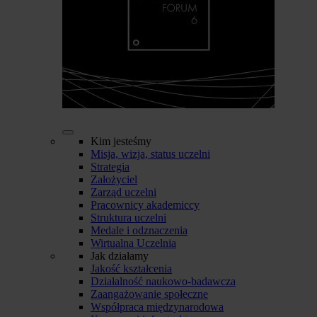
Kim jesteśmy
Misja, wizja, status uczelni
Strategia
Założyciel
Zarząd uczelni
Pracownicy akademiccy
Struktura uczelni
Medale i odznaczenia
Wirtualna Uczelnia
Jak działamy
Jakość kształcenia
Działalność naukowo-badawcza
Zaangażowanie społeczne
Współpraca międzynarodowa