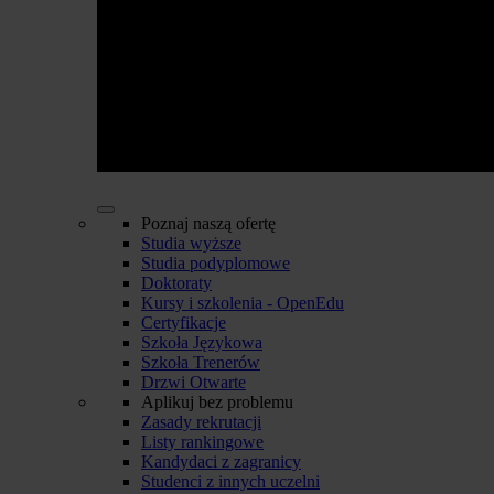
Poznaj naszą ofertę
Studia wyższe
Studia podyplomowe
Doktoraty
Kursy i szkolenia - OpenEdu
Certyfikacje
Szkoła Językowa
Szkoła Trenerów
Drzwi Otwarte
Aplikuj bez problemu
Zasady rekrutacji
Listy rankingowe
Kandydaci z zagranicy
Studenci z innych uczelni