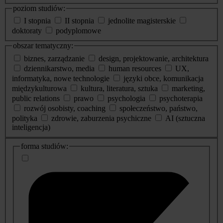
poziom studiów:
I stopnia
II stopnia
jednolite magisterskie
doktoraty
podyplomowe
obszar tematyczny:
biznes, zarządzanie
design, projektowanie, architektura
dziennikarstwo, media
human resources
UX,
informatyka, nowe technologie
języki obce, komunikacja
międzykulturowa
kultura, literatura, sztuka
marketing,
public relations
prawo
psychologia
psychoterapia
rozwój osobisty, coaching
społeczeństwo, państwo,
polityka
zdrowie, zaburzenia psychiczne
AI (sztuczna
inteligencja)
dodatkowe
forma studiów:
informacje
o
studiach