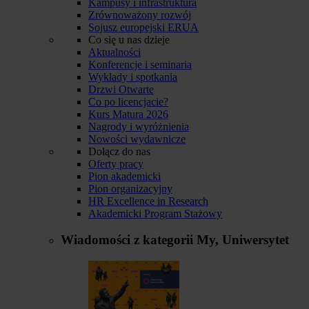
Kampusy i infrastruktura
Zrównoważony rozwój
Sojusz europejski ERUA
Co się u nas dzieje
Aktualności
Konferencje i seminaria
Wykłady i spotkania
Drzwi Otwarte
Co po licencjacie?
Kurs Matura 2026
Nagrody i wyróżnienia
Nowości wydawnicze
Dołącz do nas
Oferty pracy
Pion akademicki
Pion organizacyjny
HR Excellence in Research
Akademicki Program Stażowy
Wiadomości z kategorii
My, Uniwersytet