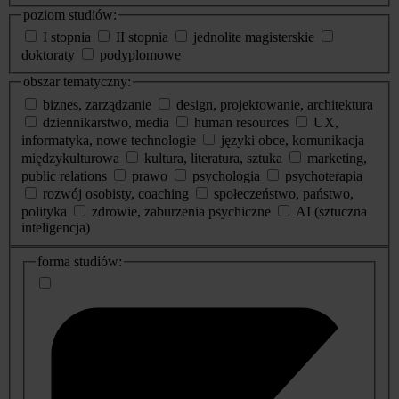
poziom studiów:
I stopnia
II stopnia
jednolite magisterskie
doktoraty
podyplomowe
obszar tematyczny:
biznes, zarządzanie
design, projektowanie, architektura
dziennikarstwo, media
human resources
UX,
informatyka, nowe technologie
języki obce, komunikacja
międzykulturowa
kultura, literatura, sztuka
marketing,
public relations
prawo
psychologia
psychoterapia
rozwój osobisty, coaching
społeczeństwo, państwo,
polityka
zdrowie, zaburzenia psychiczne
AI (sztuczna
inteligencja)
dodatkowe
forma studiów:
informacje
o
studiach