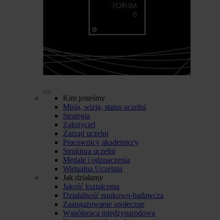
Kim jesteśmy
Misja, wizja, status uczelni
Strategia
Założyciel
Zarząd uczelni
Pracownicy akademiccy
Struktura uczelni
Medale i odznaczenia
Wirtualna Uczelnia
Jak działamy
Jakość kształcenia
Działalność naukowo-badawcza
Zaangażowanie społeczne
Współpraca międzynarodowa