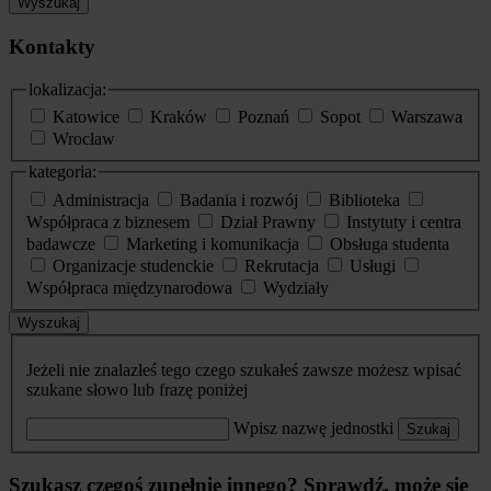
Wyszukaj
Kontakty
lokalizacja:
Katowice
Kraków
Poznań
Sopot
Warszawa
Wrocław
kategoria:
Administracja
Badania i rozwój
Biblioteka
Współpraca z biznesem
Dział Prawny
Instytuty i centra
badawcze
Marketing i komunikacja
Obsługa studenta
Organizacje studenckie
Rekrutacja
Usługi
Współpraca międzynarodowa
Wydziały
Wyszukaj
Jeżeli nie znalazłeś tego czego szukałeś zawsze możesz wpisać
szukane słowo lub frazę poniżej
Wpisz nazwę jednostki
Szukaj
Szukasz czegoś zupełnie innego? Sprawdź, może się