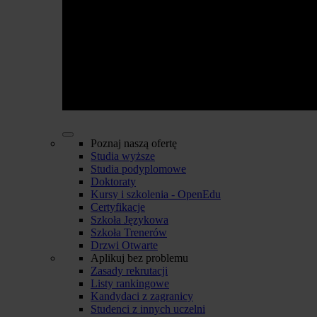
Poznaj naszą ofertę
Studia wyższe
Studia podyplomowe
Doktoraty
Kursy i szkolenia - OpenEdu
Certyfikacje
Szkoła Językowa
Szkoła Trenerów
Drzwi Otwarte
Aplikuj bez problemu
Zasady rekrutacji
Listy rankingowe
Kandydaci z zagranicy
Studenci z innych uczelni