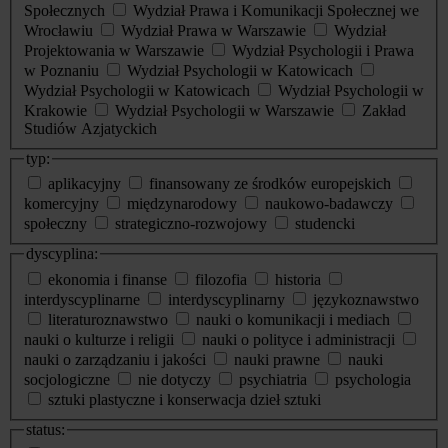
Społecznych
Wydział Prawa i Komunikacji Społecznej we
Wrocławiu
Wydział Prawa w Warszawie
Wydział
Projektowania w Warszawie
Wydział Psychologii i Prawa
w Poznaniu
Wydział Psychologii w Katowicach
Wydział Psychologii w Katowicach
Wydział Psychologii w
Krakowie
Wydział Psychologii w Warszawie
Zakład
Studiów Azjatyckich
typ:
aplikacyjny
finansowany ze środków europejskich
komercyjny
międzynarodowy
naukowo-badawczy
społeczny
strategiczno-rozwojowy
studencki
dyscyplina:
ekonomia i finanse
filozofia
historia
interdyscyplinarne
interdyscyplinarny
językoznawstwo
literaturoznawstwo
nauki o komunikacji i mediach
nauki o kulturze i religii
nauki o polityce i administracji
nauki o zarządzaniu i jakości
nauki prawne
nauki
socjologiczne
nie dotyczy
psychiatria
psychologia
sztuki plastyczne i konserwacja dzieł sztuki
status: