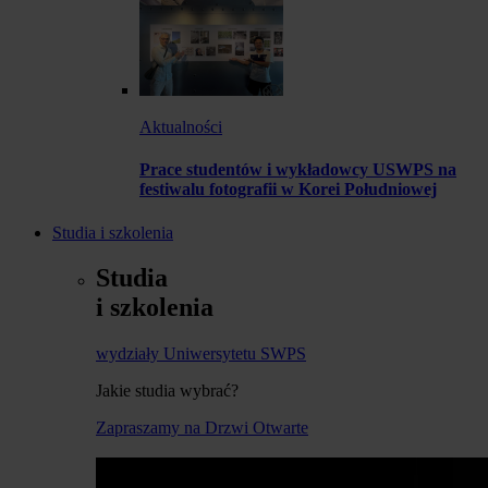
Aktualności
Prace studentów i wykładowcy USWPS na
festiwalu fotografii w Korei Południowej
Studia i szkolenia
Studia
i szkolenia
wydziały Uniwersytetu SWPS
Jakie studia wybrać?
Zapraszamy na Drzwi Otwarte