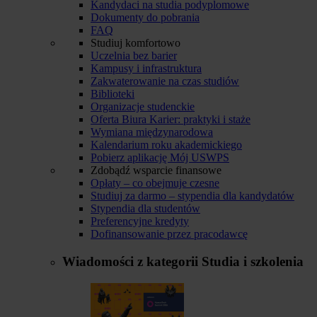
Kandydaci na studia podyplomowe
Dokumenty do pobrania
FAQ
Studiuj komfortowo
Uczelnia bez barier
Kampusy i infrastruktura
Zakwaterowanie na czas studiów
Biblioteki
Organizacje studenckie
Oferta Biura Karier: praktyki i staże
Wymiana międzynarodowa
Kalendarium roku akademickiego
Pobierz aplikację Mój USWPS
Zdobądź wsparcie finansowe
Opłaty – co obejmuje czesne
Studiuj za darmo – stypendia dla kandydatów
Stypendia dla studentów
Preferencyjne kredyty
Dofinansowanie przez pracodawcę
Wiadomości z kategorii
Studia i szkolenia