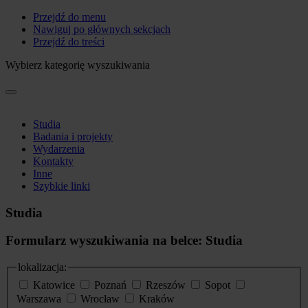
Przejdź do menu
Nawiguj po głównych sekcjach
Przejdź do treści
Wybierz kategorię wyszukiwania
Studia
Badania i projekty
Wydarzenia
Kontakty
Inne
Szybkie linki
Studia
Formularz wyszukiwania na belce: Studia
lokalizacja:
Katowice
Poznań
Rzeszów
Sopot
Warszawa
Wrocław
Kraków