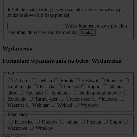
Jeżeli nie znalazłeś tego czego szukałeś zawsze możesz wpisać
szukane słowo lub frazę poniżej
Wpisz fragment nazwy projektu
albo imię i/lub nazwisko kierownika
Szukaj
Wydarzenia
Formularz wyszukiwania na belce: Wydarzenia
typ:
Artykuł
Debata
Ebook
Festiwal
Koncert
Konferencja
Książka
Podcast
Raport
Silent-
disco
Spektakl
Spotkanie
Studia-podyplomowe
Szkolenie
Turniej-gier
Uroczystość
Videocast
Warsztat
Webinar
Wykład
Wystawa
lokalizacja:
Katowice
Kraków
online
Poznań
Sopot
Warszawa
Wrocław