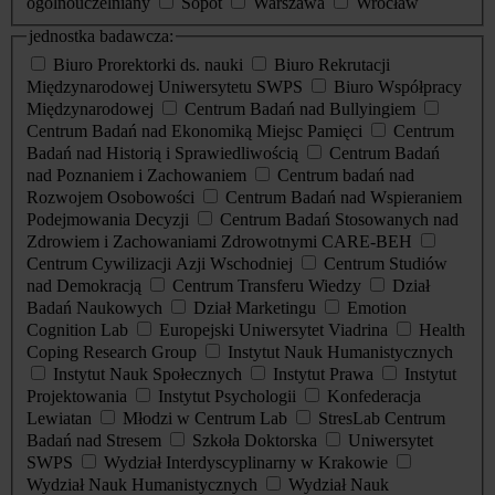
ogólnouczelniany
Sopot
Warszawa
Wrocław
jednostka badawcza:
Biuro Prorektorki ds. nauki
Biuro Rekrutacji
Międzynarodowej Uniwersytetu SWPS
Biuro Współpracy
Międzynarodowej
Centrum Badań nad Bullyingiem
Centrum Badań nad Ekonomiką Miejsc Pamięci
Centrum
Badań nad Historią i Sprawiedliwością
Centrum Badań
nad Poznaniem i Zachowaniem
Centrum badań nad
Rozwojem Osobowości
Centrum Badań nad Wspieraniem
Podejmowania Decyzji
Centrum Badań Stosowanych nad
Zdrowiem i Zachowaniami Zdrowotnymi CARE-BEH
Centrum Cywilizacji Azji Wschodniej
Centrum Studiów
nad Demokracją
Centrum Transferu Wiedzy
Dział
Badań Naukowych
Dział Marketingu
Emotion
Cognition Lab
Europejski Uniwersytet Viadrina
Health
Coping Research Group
Instytut Nauk Humanistycznych
Instytut Nauk Społecznych
Instytut Prawa
Instytut
Projektowania
Instytut Psychologii
Konfederacja
Lewiatan
Młodzi w Centrum Lab
StresLab Centrum
Badań nad Stresem
Szkoła Doktorska
Uniwersytet
SWPS
Wydział Interdyscyplinarny w Krakowie
Wydział Nauk Humanistycznych
Wydział Nauk