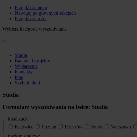
Przejdź do menu
Nawiguj po głównych sekcjach
Przejdź do treści
Wybierz kategorię wyszukiwania
Studia
Badania i projekty
Wydarzenia
Kontakty
Inne
Szybkie linki
Studia
Formularz wyszukiwania na belce: Studia
lokalizacja:
Katowice
Poznań
Rzeszów
Sopot
Warszawa
poziom studiów: