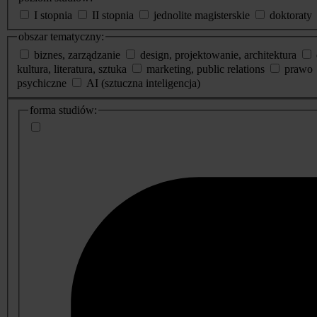
I stopnia
II stopnia
jednolite magisterskie
doktoraty
obszar tematyczny:
biznes, zarządzanie
design, projektowanie, architektura
kultura, literatura, sztuka
marketing, public relations
prawo
psychiczne
AI (sztuczna inteligencja)
dodatkowe
forma studiów:
informacje
o
studiach