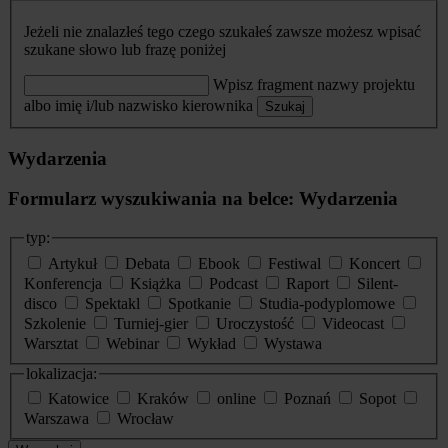
Jeżeli nie znalazłeś tego czego szukałeś zawsze możesz wpisać
szukane słowo lub frazę poniżej
Wpisz fragment nazwy projektu
albo imię i/lub nazwisko kierownika
Szukaj
Wydarzenia
Formularz wyszukiwania na belce: Wydarzenia
typ:
Artykuł
Debata
Ebook
Festiwal
Koncert
Konferencja
Książka
Podcast
Raport
Silent-
disco
Spektakl
Spotkanie
Studia-podyplomowe
Szkolenie
Turniej-gier
Uroczystość
Videocast
Warsztat
Webinar
Wykład
Wystawa
lokalizacja:
Katowice
Kraków
online
Poznań
Sopot
Warszawa
Wrocław