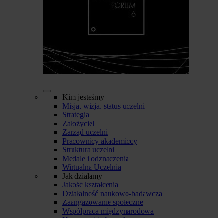
Kim jesteśmy
Misja, wizja, status uczelni
Strategia
Założyciel
Zarząd uczelni
Pracownicy akademiccy
Struktura uczelni
Medale i odznaczenia
Wirtualna Uczelnia
Jak działamy
Jakość kształcenia
Działalność naukowo-badawcza
Zaangażowanie społeczne
Współpraca międzynarodowa