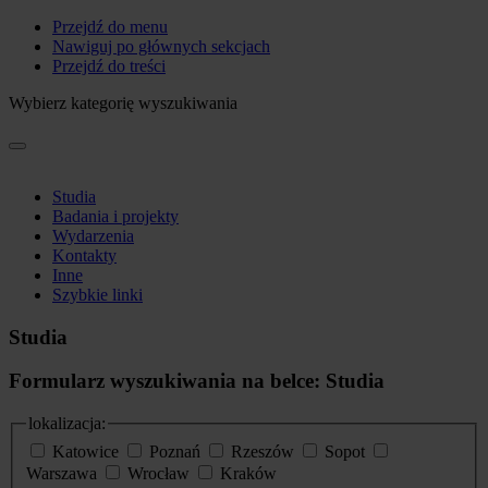
Przejdź do menu
Nawiguj po głównych sekcjach
Przejdź do treści
Wybierz kategorię wyszukiwania
Studia
Badania i projekty
Wydarzenia
Kontakty
Inne
Szybkie linki
Studia
Formularz wyszukiwania na belce: Studia
lokalizacja:
Katowice
Poznań
Rzeszów
Sopot
Warszawa
Wrocław
Kraków