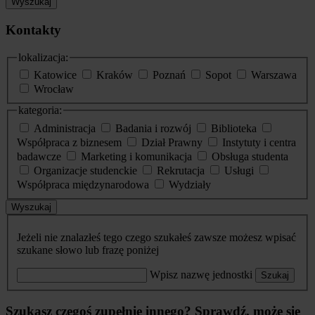
Wyszukaj
Kontakty
lokalizacja:
Katowice
Kraków
Poznań
Sopot
Warszawa
Wrocław
kategoria:
Administracja
Badania i rozwój
Biblioteka
Współpraca z biznesem
Dział Prawny
Instytuty i centra
badawcze
Marketing i komunikacja
Obsługa studenta
Organizacje studenckie
Rekrutacja
Usługi
Współpraca międzynarodowa
Wydziały
Wyszukaj
Jeżeli nie znalazłeś tego czego szukałeś zawsze możesz wpisać
szukane słowo lub frazę poniżej
Wpisz nazwę jednostki
Szukaj
Szukasz czegoś zupełnie innego? Sprawdź, może się