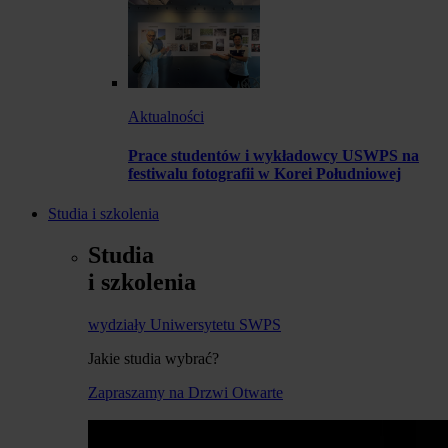
Aktualności
Prace studentów i wykładowcy USWPS na
festiwalu fotografii w Korei Południowej
Studia i szkolenia
Studia
i szkolenia
wydziały Uniwersytetu SWPS
Jakie studia wybrać?
Zapraszamy na Drzwi Otwarte