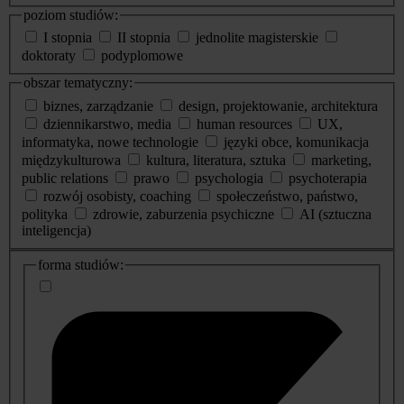
poziom studiów:
I stopnia
II stopnia
jednolite magisterskie
doktoraty
podyplomowe
obszar tematyczny:
biznes, zarządzanie
design, projektowanie, architektura
dziennikarstwo, media
human resources
UX,
informatyka, nowe technologie
języki obce, komunikacja
międzykulturowa
kultura, literatura, sztuka
marketing,
public relations
prawo
psychologia
psychoterapia
rozwój osobisty, coaching
społeczeństwo, państwo,
polityka
zdrowie, zaburzenia psychiczne
AI (sztuczna
inteligencja)
dodatkowe
forma studiów:
informacje
o
studiach