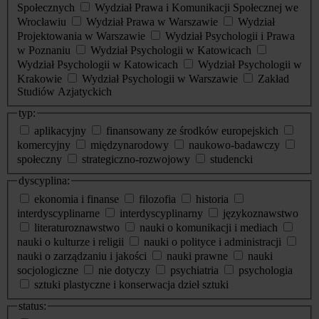
Społecznych
Wydział Prawa i Komunikacji Społecznej we
Wrocławiu
Wydział Prawa w Warszawie
Wydział
Projektowania w Warszawie
Wydział Psychologii i Prawa
w Poznaniu
Wydział Psychologii w Katowicach
Wydział Psychologii w Katowicach
Wydział Psychologii w
Krakowie
Wydział Psychologii w Warszawie
Zakład
Studiów Azjatyckich
typ:
aplikacyjny
finansowany ze środków europejskich
komercyjny
międzynarodowy
naukowo-badawczy
społeczny
strategiczno-rozwojowy
studencki
dyscyplina:
ekonomia i finanse
filozofia
historia
interdyscyplinarne
interdyscyplinarny
językoznawstwo
literaturoznawstwo
nauki o komunikacji i mediach
nauki o kulturze i religii
nauki o polityce i administracji
nauki o zarządzaniu i jakości
nauki prawne
nauki
socjologiczne
nie dotyczy
psychiatria
psychologia
sztuki plastyczne i konserwacja dzieł sztuki
status: