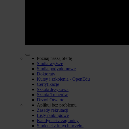
Poznaj naszą ofertę
Studia wyższe
Studia podyplomowe
Doktoraty
Kursy i szkolenia - OpenEdu
Certyfikacje
Szkoła Językowa
Szkoła Trenerów
Drzwi Otwarte
Aplikuj bez problemu
Zasady rekrutacji
Listy rankingowe
Kandydaci z zagranicy
Studenci z innych uczelni