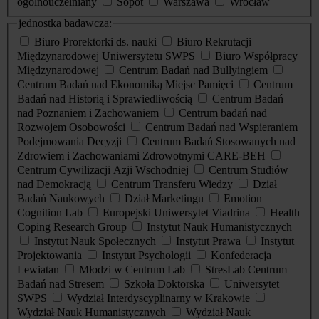
ogólnouczelniany
Sopot
Warszawa
Wrocław
jednostka badawcza:
Biuro Prorektorki ds. nauki
Biuro Rekrutacji
Międzynarodowej Uniwersytetu SWPS
Biuro Współpracy
Międzynarodowej
Centrum Badań nad Bullyingiem
Centrum Badań nad Ekonomiką Miejsc Pamięci
Centrum
Badań nad Historią i Sprawiedliwością
Centrum Badań
nad Poznaniem i Zachowaniem
Centrum badań nad
Rozwojem Osobowości
Centrum Badań nad Wspieraniem
Podejmowania Decyzji
Centrum Badań Stosowanych nad
Zdrowiem i Zachowaniami Zdrowotnymi CARE-BEH
Centrum Cywilizacji Azji Wschodniej
Centrum Studiów
nad Demokracją
Centrum Transferu Wiedzy
Dział
Badań Naukowych
Dział Marketingu
Emotion
Cognition Lab
Europejski Uniwersytet Viadrina
Health
Coping Research Group
Instytut Nauk Humanistycznych
Instytut Nauk Społecznych
Instytut Prawa
Instytut
Projektowania
Instytut Psychologii
Konfederacja
Lewiatan
Młodzi w Centrum Lab
StresLab Centrum
Badań nad Stresem
Szkoła Doktorska
Uniwersytet
SWPS
Wydział Interdyscyplinarny w Krakowie
Wydział Nauk Humanistycznych
Wydział Nauk