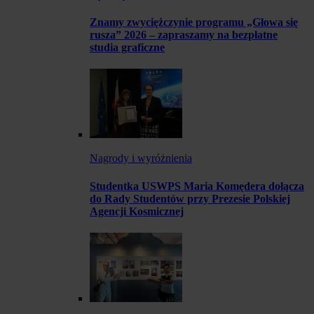
Znamy zwyciężczynie programu „Głowa się
rusza” 2026 – zapraszamy na bezpłatne
studia graficzne
Nagrody i wyróżnienia
Studentka USWPS Maria Komędera dołącza
do Rady Studentów przy Prezesie Polskiej
Agencji Kosmicznej