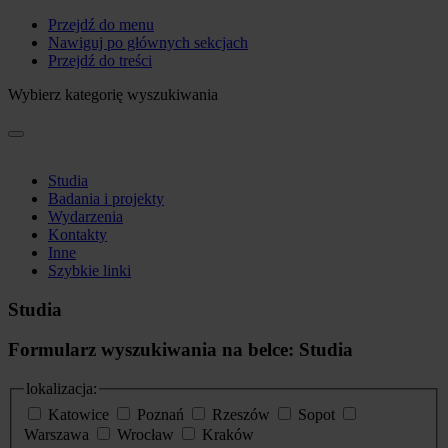
Przejdź do menu
Nawiguj po głównych sekcjach
Przejdź do treści
Wybierz kategorię wyszukiwania
Studia
Badania i projekty
Wydarzenia
Kontakty
Inne
Szybkie linki
Studia
Formularz wyszukiwania na belce: Studia
lokalizacja:
Katowice
Poznań
Rzeszów
Sopot
Warszawa
Wrocław
Kraków