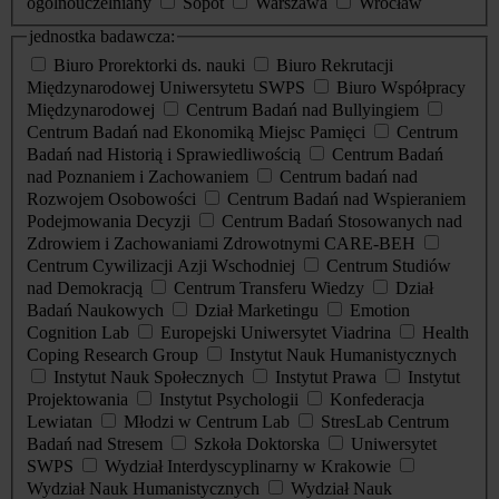
ogólnouczelniany
Sopot
Warszawa
Wrocław
jednostka badawcza:
Biuro Prorektorki ds. nauki
Biuro Rekrutacji
Międzynarodowej Uniwersytetu SWPS
Biuro Współpracy
Międzynarodowej
Centrum Badań nad Bullyingiem
Centrum Badań nad Ekonomiką Miejsc Pamięci
Centrum
Badań nad Historią i Sprawiedliwością
Centrum Badań
nad Poznaniem i Zachowaniem
Centrum badań nad
Rozwojem Osobowości
Centrum Badań nad Wspieraniem
Podejmowania Decyzji
Centrum Badań Stosowanych nad
Zdrowiem i Zachowaniami Zdrowotnymi CARE-BEH
Centrum Cywilizacji Azji Wschodniej
Centrum Studiów
nad Demokracją
Centrum Transferu Wiedzy
Dział
Badań Naukowych
Dział Marketingu
Emotion
Cognition Lab
Europejski Uniwersytet Viadrina
Health
Coping Research Group
Instytut Nauk Humanistycznych
Instytut Nauk Społecznych
Instytut Prawa
Instytut
Projektowania
Instytut Psychologii
Konfederacja
Lewiatan
Młodzi w Centrum Lab
StresLab Centrum
Badań nad Stresem
Szkoła Doktorska
Uniwersytet
SWPS
Wydział Interdyscyplinarny w Krakowie
Wydział Nauk Humanistycznych
Wydział Nauk