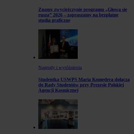
Znamy zwyciężczynie programu „Głowa się
rusza” 2026 – zapraszamy na bezpłatne
studia graficzne
Nagrody i wyróżnienia
Studentka USWPS Maria Komędera dołącza
do Rady Studentów przy Prezesie Polskiej
Agencji Kosmicznej