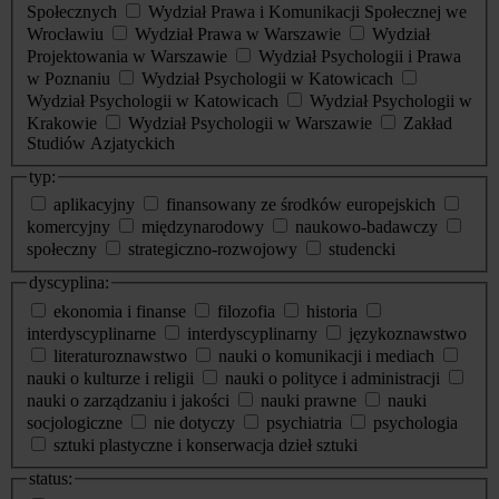
Społecznych
Wydział Prawa i Komunikacji Społecznej we
Wrocławiu
Wydział Prawa w Warszawie
Wydział
Projektowania w Warszawie
Wydział Psychologii i Prawa
w Poznaniu
Wydział Psychologii w Katowicach
Wydział Psychologii w Katowicach
Wydział Psychologii w
Krakowie
Wydział Psychologii w Warszawie
Zakład
Studiów Azjatyckich
typ:
aplikacyjny
finansowany ze środków europejskich
komercyjny
międzynarodowy
naukowo-badawczy
społeczny
strategiczno-rozwojowy
studencki
dyscyplina:
ekonomia i finanse
filozofia
historia
interdyscyplinarne
interdyscyplinarny
językoznawstwo
literaturoznawstwo
nauki o komunikacji i mediach
nauki o kulturze i religii
nauki o polityce i administracji
nauki o zarządzaniu i jakości
nauki prawne
nauki
socjologiczne
nie dotyczy
psychiatria
psychologia
sztuki plastyczne i konserwacja dzieł sztuki
status: