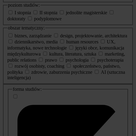
poziom studiów:
I stopnia
II stopnia
jednolite magisterskie
doktoraty
podyplomowe
obszar tematyczny:
biznes, zarządzanie
design, projektowanie, architektura
dziennikarstwo, media
human resources
UX,
informatyka, nowe technologie
języki obce, komunikacja
międzykulturowa
kultura, literatura, sztuka
marketing,
public relations
prawo
psychologia
psychoterapia
rozwój osobisty, coaching
społeczeństwo, państwo,
polityka
zdrowie, zaburzenia psychiczne
AI (sztuczna
inteligencja)
dodatkowe
forma studiów:
informacje
o
studiach