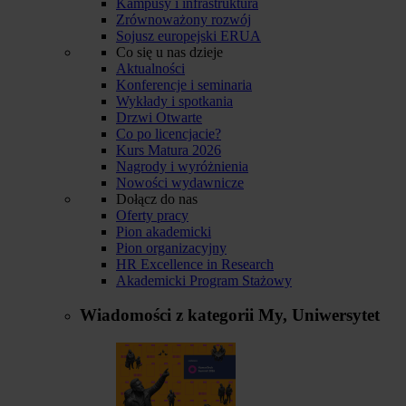
Kampusy i infrastruktura
Zrównoważony rozwój
Sojusz europejski ERUA
Co się u nas dzieje
Aktualności
Konferencje i seminaria
Wykłady i spotkania
Drzwi Otwarte
Co po licencjacie?
Kurs Matura 2026
Nagrody i wyróżnienia
Nowości wydawnicze
Dołącz do nas
Oferty pracy
Pion akademicki
Pion organizacyjny
HR Excellence in Research
Akademicki Program Stażowy
Wiadomości z kategorii
My, Uniwersytet