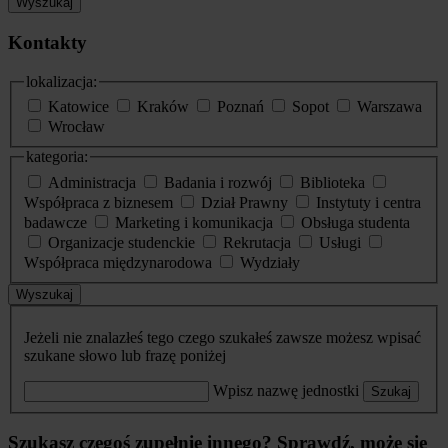
Wyszukaj
Kontakty
lokalizacja:
Katowice
Kraków
Poznań
Sopot
Warszawa
Wrocław
kategoria:
Administracja
Badania i rozwój
Biblioteka
Współpraca z biznesem
Dział Prawny
Instytuty i centra
badawcze
Marketing i komunikacja
Obsługa studenta
Organizacje studenckie
Rekrutacja
Usługi
Współpraca międzynarodowa
Wydziały
Wyszukaj
Jeżeli nie znalazłeś tego czego szukałeś zawsze możesz wpisać
szukane słowo lub frazę poniżej
Wpisz nazwę jednostki
Szukaj
Szukasz czegoś zupełnie innego? Sprawdź, może się