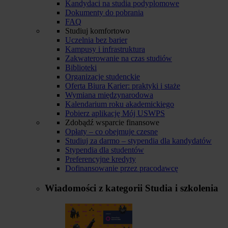
Kandydaci na studia podyplomowe
Dokumenty do pobrania
FAQ
Studiuj komfortowo
Uczelnia bez barier
Kampusy i infrastruktura
Zakwaterowanie na czas studiów
Biblioteki
Organizacje studenckie
Oferta Biura Karier: praktyki i staże
Wymiana międzynarodowa
Kalendarium roku akademickiego
Pobierz aplikację Mój USWPS
Zdobądź wsparcie finansowe
Opłaty – co obejmuje czesne
Studiuj za darmo – stypendia dla kandydatów
Stypendia dla studentów
Preferencyjne kredyty
Dofinansowanie przez pracodawcę
Wiadomości z kategorii
Studia i szkolenia