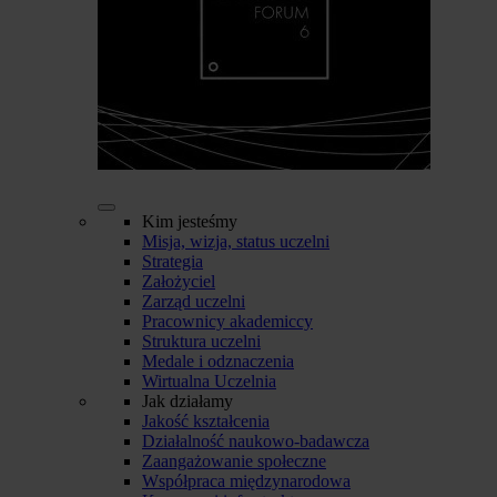
Kim jesteśmy
Misja, wizja, status uczelni
Strategia
Założyciel
Zarząd uczelni
Pracownicy akademiccy
Struktura uczelni
Medale i odznaczenia
Wirtualna Uczelnia
Jak działamy
Jakość kształcenia
Działalność naukowo-badawcza
Zaangażowanie społeczne
Współpraca międzynarodowa