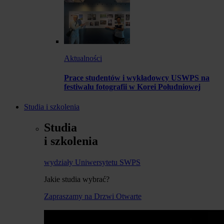
Aktualności
Prace studentów i wykładowcy USWPS na
festiwalu fotografii w Korei Południowej
Studia i szkolenia
Studia
i szkolenia
wydziały Uniwersytetu SWPS
Jakie studia wybrać?
Zapraszamy na Drzwi Otwarte