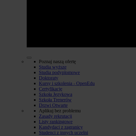
Poznaj naszą ofertę
Studia wyższe
Studia podyplomowe
Doktoraty
Kursy i szkolenia - OpenEdu
Certyfikacje
Szkoła Językowa
Szkoła Trenerów
Drzwi Otwarte
Aplikuj bez problemu
Zasady rekrutacji
Listy rankingowe
Kandydaci z zagranicy
Studenci z innych uczelni