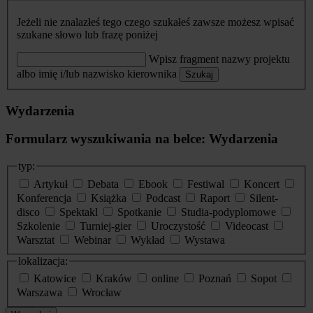
Jeżeli nie znalazłeś tego czego szukałeś zawsze możesz wpisać
szukane słowo lub frazę poniżej
Wpisz fragment nazwy projektu
albo imię i/lub nazwisko kierownika
Szukaj
Wydarzenia
Formularz wyszukiwania na belce: Wydarzenia
typ:
Artykuł
Debata
Ebook
Festiwal
Koncert
Konferencja
Książka
Podcast
Raport
Silent-
disco
Spektakl
Spotkanie
Studia-podyplomowe
Szkolenie
Turniej-gier
Uroczystość
Videocast
Warsztat
Webinar
Wykład
Wystawa
lokalizacja:
Katowice
Kraków
online
Poznań
Sopot
Warszawa
Wrocław