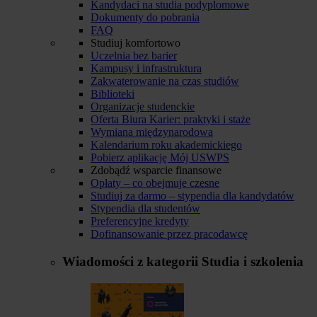
Kandydaci na studia podyplomowe
Dokumenty do pobrania
FAQ
Studiuj komfortowo
Uczelnia bez barier
Kampusy i infrastruktura
Zakwaterowanie na czas studiów
Biblioteki
Organizacje studenckie
Oferta Biura Karier: praktyki i staże
Wymiana międzynarodowa
Kalendarium roku akademickiego
Pobierz aplikację Mój USWPS
Zdobądź wsparcie finansowe
Opłaty – co obejmuje czesne
Studiuj za darmo – stypendia dla kandydatów
Stypendia dla studentów
Preferencyjne kredyty
Dofinansowanie przez pracodawcę
Wiadomości z kategorii
Studia i szkolenia