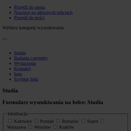
Przejdź do menu
Nawiguj po głównych sekcjach
Przejdź do treści
Wybierz kategorię wyszukiwania
Studia
Badania i projekty
Wydarzenia
Kontakty
Inne
Szybkie linki
Studia
Formularz wyszukiwania na belce: Studia
lokalizacja:
Katowice
Poznań
Rzeszów
Sopot
Warszawa
Wrocław
Kraków