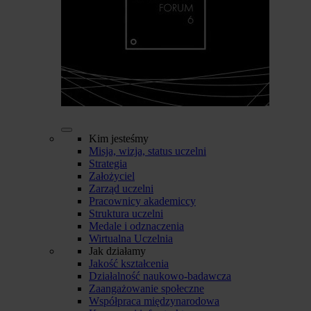
Kim jesteśmy
Misja, wizja, status uczelni
Strategia
Założyciel
Zarząd uczelni
Pracownicy akademiccy
Struktura uczelni
Medale i odznaczenia
Wirtualna Uczelnia
Jak działamy
Jakość kształcenia
Działalność naukowo-badawcza
Zaangażowanie społeczne
Współpraca międzynarodowa