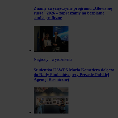
Znamy zwyciężczynie programu „Głowa się
rusza” 2026 – zapraszamy na bezpłatne
studia graficzne
Nagrody i wyróżnienia
Studentka USWPS Maria Komędera dołącza
do Rady Studentów przy Prezesie Polskiej
Agencji Kosmicznej