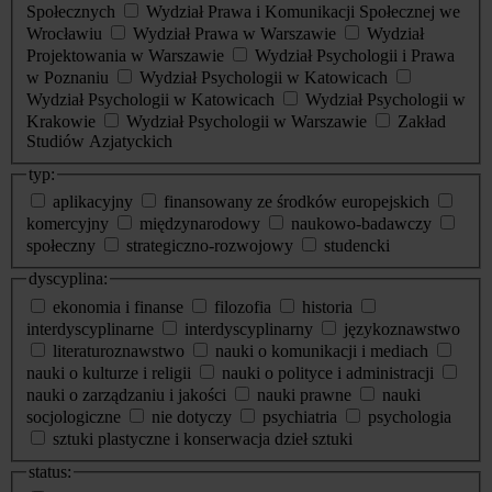
Społecznych
Wydział Prawa i Komunikacji Społecznej we
Wrocławiu
Wydział Prawa w Warszawie
Wydział
Projektowania w Warszawie
Wydział Psychologii i Prawa
w Poznaniu
Wydział Psychologii w Katowicach
Wydział Psychologii w Katowicach
Wydział Psychologii w
Krakowie
Wydział Psychologii w Warszawie
Zakład
Studiów Azjatyckich
typ:
aplikacyjny
finansowany ze środków europejskich
komercyjny
międzynarodowy
naukowo-badawczy
społeczny
strategiczno-rozwojowy
studencki
dyscyplina:
ekonomia i finanse
filozofia
historia
interdyscyplinarne
interdyscyplinarny
językoznawstwo
literaturoznawstwo
nauki o komunikacji i mediach
nauki o kulturze i religii
nauki o polityce i administracji
nauki o zarządzaniu i jakości
nauki prawne
nauki
socjologiczne
nie dotyczy
psychiatria
psychologia
sztuki plastyczne i konserwacja dzieł sztuki
status: