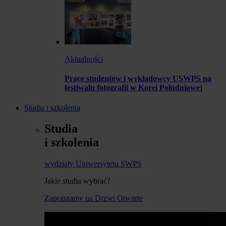
Aktualności
Prace studentów i wykładowcy USWPS na
festiwalu fotografii w Korei Południowej
Studia i szkolenia
Studia
i szkolenia
wydziały Uniwersytetu SWPS
Jakie studia wybrać?
Zapraszamy na Drzwi Otwarte