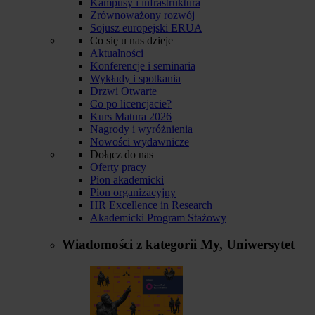
Kampusy i infrastruktura
Zrównoważony rozwój
Sojusz europejski ERUA
Co się u nas dzieje
Aktualności
Konferencje i seminaria
Wykłady i spotkania
Drzwi Otwarte
Co po licencjacie?
Kurs Matura 2026
Nagrody i wyróżnienia
Nowości wydawnicze
Dołącz do nas
Oferty pracy
Pion akademicki
Pion organizacyjny
HR Excellence in Research
Akademicki Program Stażowy
Wiadomości z kategorii
My, Uniwersytet