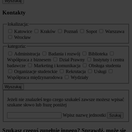
Wyszukaj
Kontakty
lokalizacja:
Katowice
Kraków
Poznań
Sopot
Warszawa
Wrocław
kategoria:
Administracja
Badania i rozwój
Biblioteka
Współpraca z biznesem
Dział Prawny
Instytuty i centra
badawcze
Marketing i komunikacja
Obsługa studenta
Organizacje studenckie
Rekrutacja
Usługi
Współpraca międzynarodowa
Wydziały
Wyszukaj
Jeżeli nie znalazłeś tego czego szukałeś zawsze możesz wpisać
szukane słowo lub frazę poniżej
Wpisz nazwę jednostki
Szukaj
Szukasz czegoś zupełnie innego? Sprawdź, może się