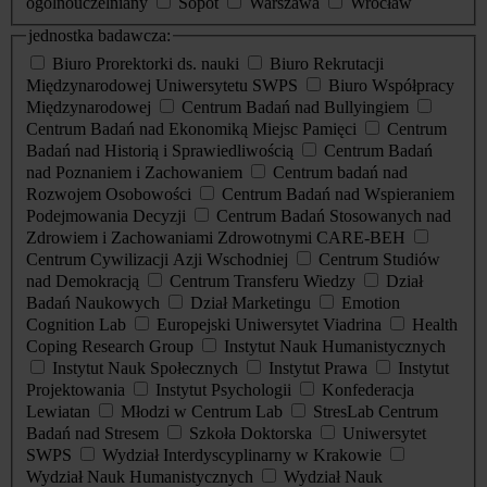
ogólnouczelniany
Sopot
Warszawa
Wrocław
jednostka badawcza:
Biuro Prorektorki ds. nauki
Biuro Rekrutacji
Międzynarodowej Uniwersytetu SWPS
Biuro Współpracy
Międzynarodowej
Centrum Badań nad Bullyingiem
Centrum Badań nad Ekonomiką Miejsc Pamięci
Centrum
Badań nad Historią i Sprawiedliwością
Centrum Badań
nad Poznaniem i Zachowaniem
Centrum badań nad
Rozwojem Osobowości
Centrum Badań nad Wspieraniem
Podejmowania Decyzji
Centrum Badań Stosowanych nad
Zdrowiem i Zachowaniami Zdrowotnymi CARE-BEH
Centrum Cywilizacji Azji Wschodniej
Centrum Studiów
nad Demokracją
Centrum Transferu Wiedzy
Dział
Badań Naukowych
Dział Marketingu
Emotion
Cognition Lab
Europejski Uniwersytet Viadrina
Health
Coping Research Group
Instytut Nauk Humanistycznych
Instytut Nauk Społecznych
Instytut Prawa
Instytut
Projektowania
Instytut Psychologii
Konfederacja
Lewiatan
Młodzi w Centrum Lab
StresLab Centrum
Badań nad Stresem
Szkoła Doktorska
Uniwersytet
SWPS
Wydział Interdyscyplinarny w Krakowie
Wydział Nauk Humanistycznych
Wydział Nauk