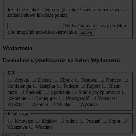
Jeżeli nie znalazłeś tego czego szukałeś zawsze możesz wpisać
szukane słowo lub frazę poniżej
Wpisz fragment nazwy projektu
albo imię i/lub nazwisko kierownika
Szukaj
Wydarzenia
Formularz wyszukiwania na belce: Wydarzenia
typ:
Artykuł
Debata
Ebook
Festiwal
Koncert
Konferencja
Książka
Podcast
Raport
Silent-
disco
Spektakl
Spotkanie
Studia-podyplomowe
Szkolenie
Turniej-gier
Uroczystość
Videocast
Warsztat
Webinar
Wykład
Wystawa
lokalizacja:
Katowice
Kraków
online
Poznań
Sopot
Warszawa
Wrocław