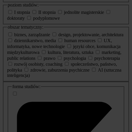
poziom studiów:
I stopnia
II stopnia
jednolite magisterskie
doktoraty
podyplomowe
obszar tematyczny:
biznes, zarządzanie
design, projektowanie, architektura
dziennikarstwo, media
human resources
UX,
informatyka, nowe technologie
języki obce, komunikacja
międzykulturowa
kultura, literatura, sztuka
marketing,
public relations
prawo
psychologia
psychoterapia
rozwój osobisty, coaching
społeczeństwo, państwo,
polityka
zdrowie, zaburzenia psychiczne
AI (sztuczna
inteligencja)
dodatkowe
forma studiów:
informacje
o
studiach