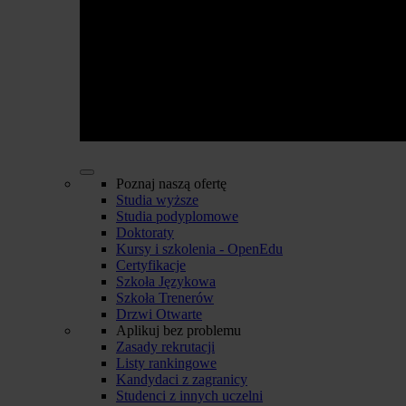
Poznaj naszą ofertę
Studia wyższe
Studia podyplomowe
Doktoraty
Kursy i szkolenia - OpenEdu
Certyfikacje
Szkoła Językowa
Szkoła Trenerów
Drzwi Otwarte
Aplikuj bez problemu
Zasady rekrutacji
Listy rankingowe
Kandydaci z zagranicy
Studenci z innych uczelni