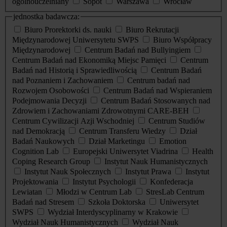
ogólnouczelniany
Sopot
Warszawa
Wrocław
jednostka badawcza:
Biuro Prorektorki ds. nauki
Biuro Rekrutacji
Międzynarodowej Uniwersytetu SWPS
Biuro Współpracy
Międzynarodowej
Centrum Badań nad Bullyingiem
Centrum Badań nad Ekonomiką Miejsc Pamięci
Centrum
Badań nad Historią i Sprawiedliwością
Centrum Badań
nad Poznaniem i Zachowaniem
Centrum badań nad
Rozwojem Osobowości
Centrum Badań nad Wspieraniem
Podejmowania Decyzji
Centrum Badań Stosowanych nad
Zdrowiem i Zachowaniami Zdrowotnymi CARE-BEH
Centrum Cywilizacji Azji Wschodniej
Centrum Studiów
nad Demokracją
Centrum Transferu Wiedzy
Dział
Badań Naukowych
Dział Marketingu
Emotion
Cognition Lab
Europejski Uniwersytet Viadrina
Health
Coping Research Group
Instytut Nauk Humanistycznych
Instytut Nauk Społecznych
Instytut Prawa
Instytut
Projektowania
Instytut Psychologii
Konfederacja
Lewiatan
Młodzi w Centrum Lab
StresLab Centrum
Badań nad Stresem
Szkoła Doktorska
Uniwersytet
SWPS
Wydział Interdyscyplinarny w Krakowie
Wydział Nauk Humanistycznych
Wydział Nauk