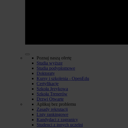
Poznaj naszą ofertę
Studia wyższe
Studia podyplomowe
Doktoraty
Kursy i szkolenia - OpenEdu
Certyfikacje
Szkoła Językowa
Szkoła Trenerów
Drzwi Otwarte
Aplikuj bez problemu
Zasady rekrutacji
Listy rankingowe
Kandydaci z zagranicy
Studenci z innych uczelni