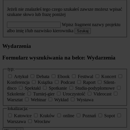
Jeżeli nie znalazłeś tego czego szukałeś zawsze możesz wpisać
szukane słowo lub frazę poniżej
Wpisz fragment nazwy projektu
albo imię i/lub nazwisko kierownika
Szukaj
Wydarzenia
Formularz wyszukiwania na belce: Wydarzenia
typ:
Artykuł
Debata
Ebook
Festiwal
Koncert
Konferencja
Książka
Podcast
Raport
Silent-
disco
Spektakl
Spotkanie
Studia-podyplomowe
Szkolenie
Turniej-gier
Uroczystość
Videocast
Warsztat
Webinar
Wykład
Wystawa
lokalizacja:
Katowice
Kraków
online
Poznań
Sopot
Warszawa
Wrocław