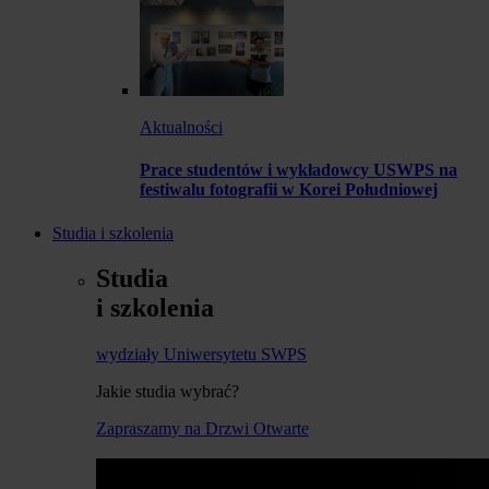
Aktualności
Prace studentów i wykładowcy USWPS na
festiwalu fotografii w Korei Południowej
Studia i szkolenia
Studia
i szkolenia
wydziały Uniwersytetu SWPS
Jakie studia wybrać?
Zapraszamy na Drzwi Otwarte