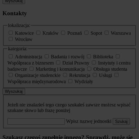
Wyszukaj
Kontakty
lokalizacja:
Katowice
Kraków
Poznań
Sopot
Warszawa
Wrocław
kategoria:
Administracja
Badania i rozwój
Biblioteka
Współpraca z biznesem
Dział Prawny
Instytuty i centra
badawcze
Marketing i komunikacja
Obsługa studenta
Organizacje studenckie
Rekrutacja
Usługi
Współpraca międzynarodowa
Wydziały
Wyszukaj
Jeżeli nie znalazłeś tego czego szukałeś zawsze możesz wpisać
szukane słowo lub frazę poniżej
Wpisz nazwę jednostki
Szukaj
Szukasz czegoś zupełnie innego? Sprawdź, może się