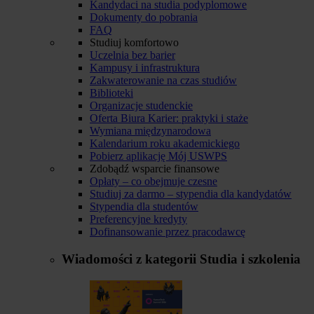
Kandydaci na studia podyplomowe
Dokumenty do pobrania
FAQ
Studiuj komfortowo
Uczelnia bez barier
Kampusy i infrastruktura
Zakwaterowanie na czas studiów
Biblioteki
Organizacje studenckie
Oferta Biura Karier: praktyki i staże
Wymiana międzynarodowa
Kalendarium roku akademickiego
Pobierz aplikację Mój USWPS
Zdobądź wsparcie finansowe
Opłaty – co obejmuje czesne
Studiuj za darmo – stypendia dla kandydatów
Stypendia dla studentów
Preferencyjne kredyty
Dofinansowanie przez pracodawcę
Wiadomości z kategorii
Studia i szkolenia