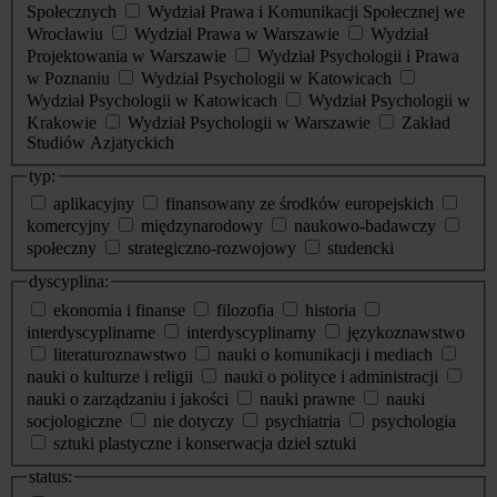
Społecznych
Wydział Prawa i Komunikacji Społecznej we
Wrocławiu
Wydział Prawa w Warszawie
Wydział
Projektowania w Warszawie
Wydział Psychologii i Prawa
w Poznaniu
Wydział Psychologii w Katowicach
Wydział Psychologii w Katowicach
Wydział Psychologii w
Krakowie
Wydział Psychologii w Warszawie
Zakład
Studiów Azjatyckich
typ:
aplikacyjny
finansowany ze środków europejskich
komercyjny
międzynarodowy
naukowo-badawczy
społeczny
strategiczno-rozwojowy
studencki
dyscyplina:
ekonomia i finanse
filozofia
historia
interdyscyplinarne
interdyscyplinarny
językoznawstwo
literaturoznawstwo
nauki o komunikacji i mediach
nauki o kulturze i religii
nauki o polityce i administracji
nauki o zarządzaniu i jakości
nauki prawne
nauki
socjologiczne
nie dotyczy
psychiatria
psychologia
sztuki plastyczne i konserwacja dzieł sztuki
status: