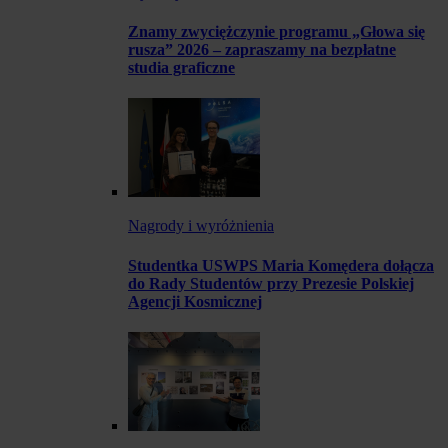
Znamy zwyciężczynie programu „Głowa się
rusza” 2026 – zapraszamy na bezpłatne
studia graficzne
Nagrody i wyróżnienia
Studentka USWPS Maria Komędera dołącza
do Rady Studentów przy Prezesie Polskiej
Agencji Kosmicznej