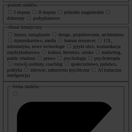
poziom studiów:
I stopnia
II stopnia
jednolite magisterskie
doktoraty
podyplomowe
obszar tematyczny:
biznes, zarządzanie
design, projektowanie, architektura
dziennikarstwo, media
human resources
UX,
informatyka, nowe technologie
języki obce, komunikacja
międzykulturowa
kultura, literatura, sztuka
marketing,
public relations
prawo
psychologia
psychoterapia
rozwój osobisty, coaching
społeczeństwo, państwo,
polityka
zdrowie, zaburzenia psychiczne
AI (sztuczna
inteligencja)
dodatkowe
forma studiów:
informacje
o
studiach