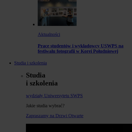
Aktualności
Prace studentów i wykładowcy USWPS na
festiwalu fotografii w Korei Południowej
Studia i szkolenia
Studia
i szkolenia
wydziały Uniwersytetu SWPS
Jakie studia wybrać?
Zapraszamy na Drzwi Otwarte