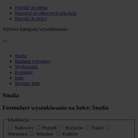
Przejdź do menu
Nawiguj po głównych sekcjach
Przejdź do treści
Wybierz kategorię wyszukiwania
Studia
Badania i projekty
Wydarzenia
Kontakty
Inne
Szybkie linki
Studia
Formularz wyszukiwania na belce: Studia
lokalizacja:
Katowice
Poznań
Rzeszów
Sopot
Warszawa
Wrocław
Kraków