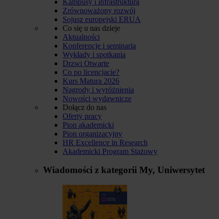
Kampusy i infrastruktura
Zrównoważony rozwój
Sojusz europejski ERUA
Co się u nas dzieje
Aktualności
Konferencje i seminaria
Wykłady i spotkania
Drzwi Otwarte
Co po licencjacie?
Kurs Matura 2026
Nagrody i wyróżnienia
Nowości wydawnicze
Dołącz do nas
Oferty pracy
Pion akademicki
Pion organizacyjny
HR Excellence in Research
Akademicki Program Stażowy
Wiadomości z kategorii
My, Uniwersytet