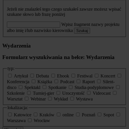
Jeżeli nie znalazłeś tego czego szukałeś zawsze możesz wpisać
szukane słowo lub frazę poniżej
Wpisz fragment nazwy projektu
albo imię i/lub nazwisko kierownika
Szukaj
Wydarzenia
Formularz wyszukiwania na belce: Wydarzenia
typ:
Artykuł
Debata
Ebook
Festiwal
Koncert
Konferencja
Książka
Podcast
Raport
Silent-
disco
Spektakl
Spotkanie
Studia-podyplomowe
Szkolenie
Turniej-gier
Uroczystość
Videocast
Warsztat
Webinar
Wykład
Wystawa
lokalizacja:
Katowice
Kraków
online
Poznań
Sopot
Warszawa
Wrocław