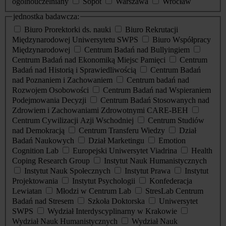
ogólnouczelniany
Sopot
Warszawa
Wrocław
jednostka badawcza:
Biuro Prorektorki ds. nauki
Biuro Rekrutacji
Międzynarodowej Uniwersytetu SWPS
Biuro Współpracy
Międzynarodowej
Centrum Badań nad Bullyingiem
Centrum Badań nad Ekonomiką Miejsc Pamięci
Centrum
Badań nad Historią i Sprawiedliwością
Centrum Badań
nad Poznaniem i Zachowaniem
Centrum badań nad
Rozwojem Osobowości
Centrum Badań nad Wspieraniem
Podejmowania Decyzji
Centrum Badań Stosowanych nad
Zdrowiem i Zachowaniami Zdrowotnymi CARE-BEH
Centrum Cywilizacji Azji Wschodniej
Centrum Studiów
nad Demokracją
Centrum Transferu Wiedzy
Dział
Badań Naukowych
Dział Marketingu
Emotion
Cognition Lab
Europejski Uniwersytet Viadrina
Health
Coping Research Group
Instytut Nauk Humanistycznych
Instytut Nauk Społecznych
Instytut Prawa
Instytut
Projektowania
Instytut Psychologii
Konfederacja
Lewiatan
Młodzi w Centrum Lab
StresLab Centrum
Badań nad Stresem
Szkoła Doktorska
Uniwersytet
SWPS
Wydział Interdyscyplinarny w Krakowie
Wydział Nauk Humanistycznych
Wydział Nauk