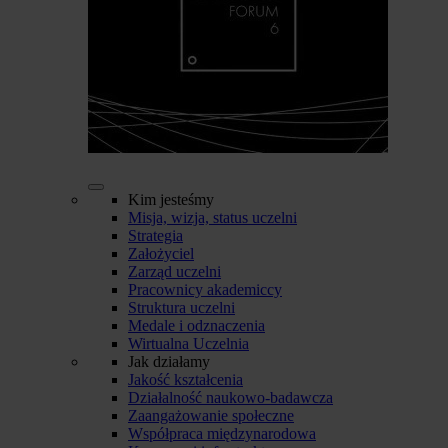
Kim jesteśmy
Misja, wizja, status uczelni
Strategia
Założyciel
Zarząd uczelni
Pracownicy akademiccy
Struktura uczelni
Medale i odznaczenia
Wirtualna Uczelnia
Jak działamy
Jakość kształcenia
Działalność naukowo-badawcza
Zaangażowanie społeczne
Współpraca międzynarodowa