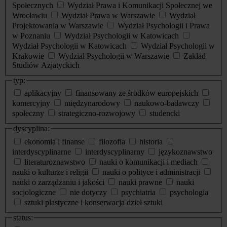
Społecznych
Wydział Prawa i Komunikacji Społecznej we
Wrocławiu
Wydział Prawa w Warszawie
Wydział
Projektowania w Warszawie
Wydział Psychologii i Prawa
w Poznaniu
Wydział Psychologii w Katowicach
Wydział Psychologii w Katowicach
Wydział Psychologii w
Krakowie
Wydział Psychologii w Warszawie
Zakład
Studiów Azjatyckich
typ:
aplikacyjny
finansowany ze środków europejskich
komercyjny
międzynarodowy
naukowo-badawczy
społeczny
strategiczno-rozwojowy
studencki
dyscyplina:
ekonomia i finanse
filozofia
historia
interdyscyplinarne
interdyscyplinarny
językoznawstwo
literaturoznawstwo
nauki o komunikacji i mediach
nauki o kulturze i religii
nauki o polityce i administracji
nauki o zarządzaniu i jakości
nauki prawne
nauki
socjologiczne
nie dotyczy
psychiatria
psychologia
sztuki plastyczne i konserwacja dzieł sztuki
status: