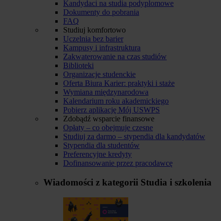
Kandydaci na studia podyplomowe
Dokumenty do pobrania
FAQ
Studiuj komfortowo
Uczelnia bez barier
Kampusy i infrastruktura
Zakwaterowanie na czas studiów
Biblioteki
Organizacje studenckie
Oferta Biura Karier: praktyki i staże
Wymiana międzynarodowa
Kalendarium roku akademickiego
Pobierz aplikację Mój USWPS
Zdobądź wsparcie finansowe
Opłaty – co obejmuje czesne
Studiuj za darmo – stypendia dla kandydatów
Stypendia dla studentów
Preferencyjne kredyty
Dofinansowanie przez pracodawcę
Wiadomości z kategorii
Studia i szkolenia