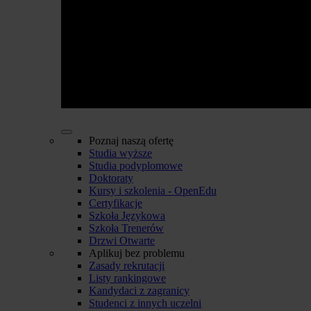
Poznaj naszą ofertę
Studia wyższe
Studia podyplomowe
Doktoraty
Kursy i szkolenia - OpenEdu
Certyfikacje
Szkoła Językowa
Szkoła Trenerów
Drzwi Otwarte
Aplikuj bez problemu
Zasady rekrutacji
Listy rankingowe
Kandydaci z zagranicy
Studenci z innych uczelni