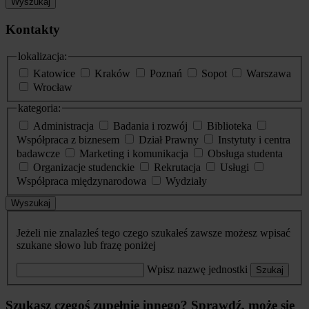
Wyszukaj
Kontakty
lokalizacja:
Katowice
Kraków
Poznań
Sopot
Warszawa
Wrocław
kategoria:
Administracja
Badania i rozwój
Biblioteka
Współpraca z biznesem
Dział Prawny
Instytuty i centra
badawcze
Marketing i komunikacja
Obsługa studenta
Organizacje studenckie
Rekrutacja
Usługi
Współpraca międzynarodowa
Wydziały
Wyszukaj
Jeżeli nie znalazłeś tego czego szukałeś zawsze możesz wpisać
szukane słowo lub frazę poniżej
Wpisz nazwę jednostki
Szukaj
Szukasz czegoś zupełnie innego? Sprawdź, może się