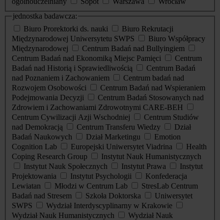
ogólnouczelniany
Sopot
Warszawa
Wrocław
jednostka badawcza:
Biuro Prorektorki ds. nauki
Biuro Rekrutacji
Międzynarodowej Uniwersytetu SWPS
Biuro Współpracy
Międzynarodowej
Centrum Badań nad Bullyingiem
Centrum Badań nad Ekonomiką Miejsc Pamięci
Centrum
Badań nad Historią i Sprawiedliwością
Centrum Badań
nad Poznaniem i Zachowaniem
Centrum badań nad
Rozwojem Osobowości
Centrum Badań nad Wspieraniem
Podejmowania Decyzji
Centrum Badań Stosowanych nad
Zdrowiem i Zachowaniami Zdrowotnymi CARE-BEH
Centrum Cywilizacji Azji Wschodniej
Centrum Studiów
nad Demokracją
Centrum Transferu Wiedzy
Dział
Badań Naukowych
Dział Marketingu
Emotion
Cognition Lab
Europejski Uniwersytet Viadrina
Health
Coping Research Group
Instytut Nauk Humanistycznych
Instytut Nauk Społecznych
Instytut Prawa
Instytut
Projektowania
Instytut Psychologii
Konfederacja
Lewiatan
Młodzi w Centrum Lab
StresLab Centrum
Badań nad Stresem
Szkoła Doktorska
Uniwersytet
SWPS
Wydział Interdyscyplinarny w Krakowie
Wydział Nauk Humanistycznych
Wydział Nauk