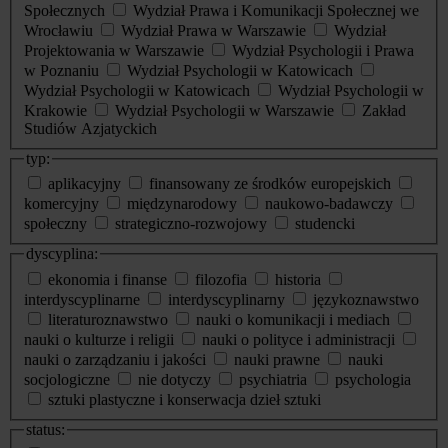
Społecznych
Wydział Prawa i Komunikacji Społecznej we
Wrocławiu
Wydział Prawa w Warszawie
Wydział
Projektowania w Warszawie
Wydział Psychologii i Prawa
w Poznaniu
Wydział Psychologii w Katowicach
Wydział Psychologii w Katowicach
Wydział Psychologii w
Krakowie
Wydział Psychologii w Warszawie
Zakład
Studiów Azjatyckich
typ:
aplikacyjny
finansowany ze środków europejskich
komercyjny
międzynarodowy
naukowo-badawczy
społeczny
strategiczno-rozwojowy
studencki
dyscyplina:
ekonomia i finanse
filozofia
historia
interdyscyplinarne
interdyscyplinarny
językoznawstwo
literaturoznawstwo
nauki o komunikacji i mediach
nauki o kulturze i religii
nauki o polityce i administracji
nauki o zarządzaniu i jakości
nauki prawne
nauki
socjologiczne
nie dotyczy
psychiatria
psychologia
sztuki plastyczne i konserwacja dzieł sztuki
status: