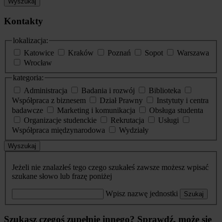
Wyszukaj
Kontakty
lokalizacja:
Katowice
Kraków
Poznań
Sopot
Warszawa
Wrocław
kategoria:
Administracja
Badania i rozwój
Biblioteka
Współpraca z biznesem
Dział Prawny
Instytuty i centra
badawcze
Marketing i komunikacja
Obsługa studenta
Organizacje studenckie
Rekrutacja
Usługi
Współpraca międzynarodowa
Wydziały
Wyszukaj
Jeżeli nie znalazłeś tego czego szukałeś zawsze możesz wpisać
szukane słowo lub frazę poniżej
Wpisz nazwę jednostki
Szukaj
Szukasz czegoś zupełnie innego? Sprawdź, może się