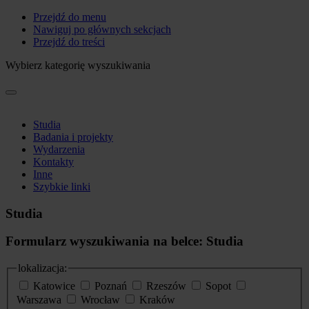
Przejdź do menu
Nawiguj po głównych sekcjach
Przejdź do treści
Wybierz kategorię wyszukiwania
Studia
Badania i projekty
Wydarzenia
Kontakty
Inne
Szybkie linki
Studia
Formularz wyszukiwania na belce: Studia
lokalizacja:
Katowice
Poznań
Rzeszów
Sopot
Warszawa
Wrocław
Kraków