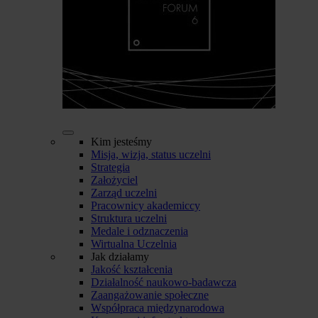
Kim jesteśmy
Misja, wizja, status uczelni
Strategia
Założyciel
Zarząd uczelni
Pracownicy akademiccy
Struktura uczelni
Medale i odznaczenia
Wirtualna Uczelnia
Jak działamy
Jakość kształcenia
Działalność naukowo-badawcza
Zaangażowanie społeczne
Współpraca międzynarodowa