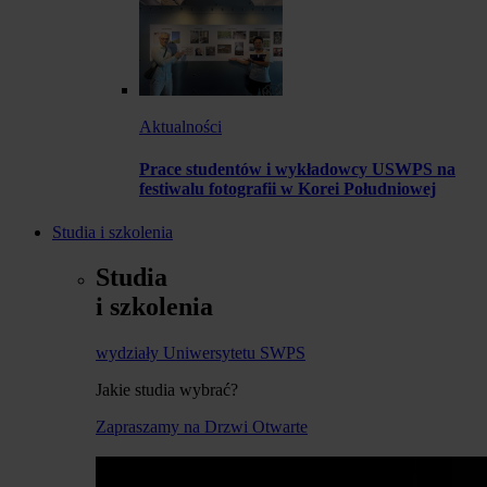
Aktualności
Prace studentów i wykładowcy USWPS na
festiwalu fotografii w Korei Południowej
Studia i szkolenia
Studia
i szkolenia
wydziały Uniwersytetu SWPS
Jakie studia wybrać?
Zapraszamy na Drzwi Otwarte