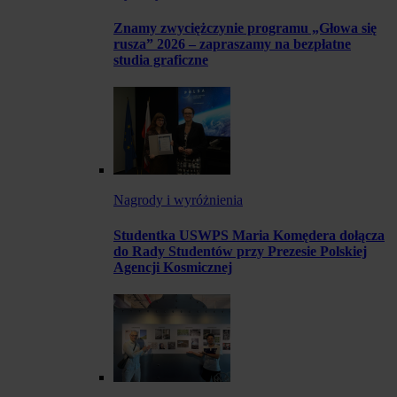
Znamy zwyciężczynie programu „Głowa się
rusza” 2026 – zapraszamy na bezpłatne
studia graficzne
Nagrody i wyróżnienia
Studentka USWPS Maria Komędera dołącza
do Rady Studentów przy Prezesie Polskiej
Agencji Kosmicznej