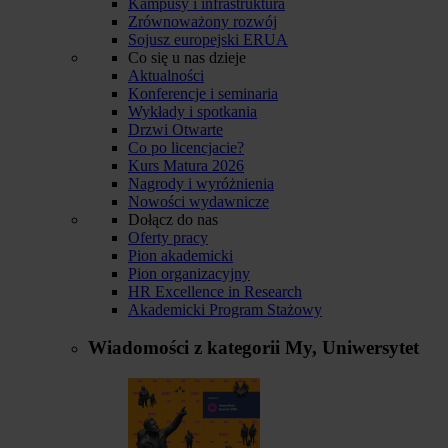
Kampusy i infrastruktura
Zrównoważony rozwój
Sojusz europejski ERUA
Co się u nas dzieje
Aktualności
Konferencje i seminaria
Wykłady i spotkania
Drzwi Otwarte
Co po licencjacie?
Kurs Matura 2026
Nagrody i wyróżnienia
Nowości wydawnicze
Dołącz do nas
Oferty pracy
Pion akademicki
Pion organizacyjny
HR Excellence in Research
Akademicki Program Stażowy
Wiadomości z kategorii
My, Uniwersytet