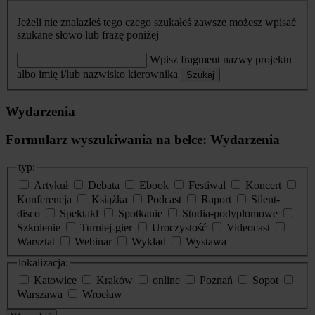
Jeżeli nie znalazłeś tego czego szukałeś zawsze możesz wpisać
szukane słowo lub frazę poniżej
Wpisz fragment nazwy projektu
albo imię i/lub nazwisko kierownika
Szukaj
Wydarzenia
Formularz wyszukiwania na belce: Wydarzenia
typ:
Artykuł
Debata
Ebook
Festiwal
Koncert
Konferencja
Książka
Podcast
Raport
Silent-
disco
Spektakl
Spotkanie
Studia-podyplomowe
Szkolenie
Turniej-gier
Uroczystość
Videocast
Warsztat
Webinar
Wykład
Wystawa
lokalizacja:
Katowice
Kraków
online
Poznań
Sopot
Warszawa
Wrocław