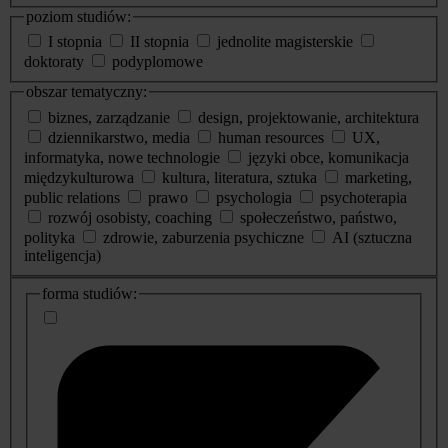
poziom studiów:
I stopnia
II stopnia
jednolite magisterskie
doktoraty
podyplomowe
obszar tematyczny:
biznes, zarządzanie
design, projektowanie, architektura
dziennikarstwo, media
human resources
UX,
informatyka, nowe technologie
języki obce, komunikacja
międzykulturowa
kultura, literatura, sztuka
marketing,
public relations
prawo
psychologia
psychoterapia
rozwój osobisty, coaching
społeczeństwo, państwo,
polityka
zdrowie, zaburzenia psychiczne
AI (sztuczna
inteligencja)
dodatkowe
forma studiów:
informacje
o
studiach