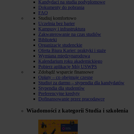
Kandydaci na studia podyplomowe
Dokumenty do pobrania
FAQ
Studiuj komfortowo
Uczelnia bez barier
Kampusy i infrastruktura
Zakwaterowanie na czas studiów
Biblioteki
Organizacje studenckie
Oferta Biura Karier: praktyki i staże
Wymiana międzynarodowa
Kalendarium roku akademickiego
Pobierz aplikację Mój USWPS
Zdobądź wsparcie finansowe
Opłaty – co obejmuje czesne
Studiuj za darmo – stypendia dla kandydatów
Stypendia dla studentów
Preferencyjne kredyty
Dofinansowanie przez pracodawcę
Wiadomości z kategorii
Studia i szkolenia