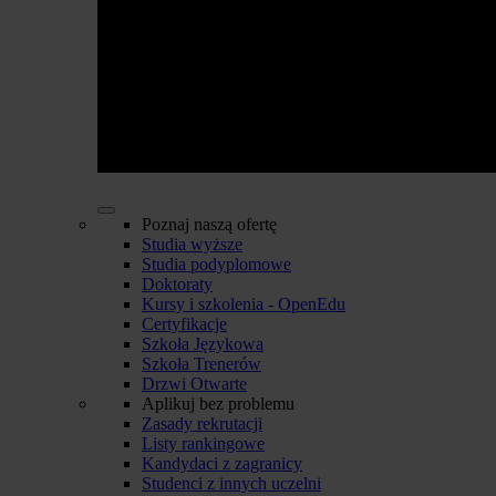
Poznaj naszą ofertę
Studia wyższe
Studia podyplomowe
Doktoraty
Kursy i szkolenia - OpenEdu
Certyfikacje
Szkoła Językowa
Szkoła Trenerów
Drzwi Otwarte
Aplikuj bez problemu
Zasady rekrutacji
Listy rankingowe
Kandydaci z zagranicy
Studenci z innych uczelni