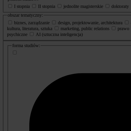
I stopnia
II stopnia
jednolite magisterskie
doktoraty
obszar tematyczny:
biznes, zarządzanie
design, projektowanie, architektura
kultura, literatura, sztuka
marketing, public relations
prawo
psychiczne
AI (sztuczna inteligencja)
dodatkowe
forma studiów:
informacje
o
studiach