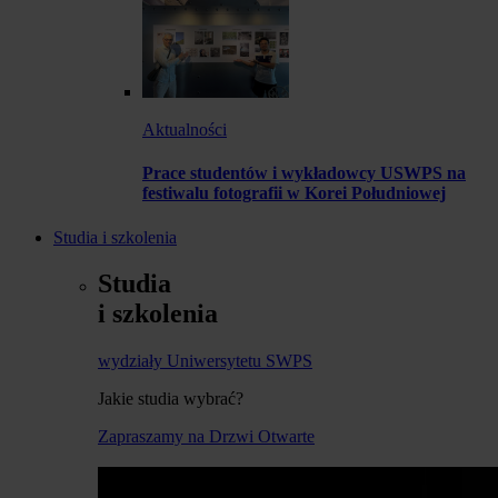
Aktualności
Prace studentów i wykładowcy USWPS na
festiwalu fotografii w Korei Południowej
Studia i szkolenia
Studia
i szkolenia
wydziały Uniwersytetu SWPS
Jakie studia wybrać?
Zapraszamy na Drzwi Otwarte