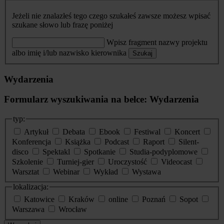
Jeżeli nie znalazłeś tego czego szukałeś zawsze możesz wpisać
szukane słowo lub frazę poniżej
Wpisz fragment nazwy projektu
albo imię i/lub nazwisko kierownika
Szukaj
Wydarzenia
Formularz wyszukiwania na belce: Wydarzenia
typ:
Artykuł
Debata
Ebook
Festiwal
Koncert
Konferencja
Książka
Podcast
Raport
Silent-
disco
Spektakl
Spotkanie
Studia-podyplomowe
Szkolenie
Turniej-gier
Uroczystość
Videocast
Warsztat
Webinar
Wykład
Wystawa
lokalizacja:
Katowice
Kraków
online
Poznań
Sopot
Warszawa
Wrocław