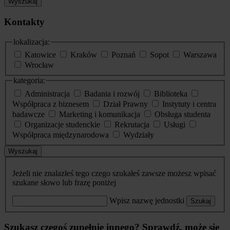
Wyszukaj
Kontakty
lokalizacja:
Katowice
Kraków
Poznań
Sopot
Warszawa
Wrocław
kategoria:
Administracja
Badania i rozwój
Biblioteka
Współpraca z biznesem
Dział Prawny
Instytuty i centra
badawcze
Marketing i komunikacja
Obsługa studenta
Organizacje studenckie
Rekrutacja
Usługi
Współpraca międzynarodowa
Wydziały
Wyszukaj
Jeżeli nie znalazłeś tego czego szukałeś zawsze możesz wpisać
szukane słowo lub frazę poniżej
Wpisz nazwę jednostki
Szukaj
Szukasz czegoś zupełnie innego? Sprawdź, może się