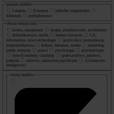
poziom studiów:
I stopnia
II stopnia
jednolite magisterskie
doktoraty
podyplomowe
obszar tematyczny:
biznes, zarządzanie
design, projektowanie, architektura
dziennikarstwo, media
human resources
UX,
informatyka, nowe technologie
języki obce, komunikacja
międzykulturowa
kultura, literatura, sztuka
marketing,
public relations
prawo
psychologia
psychoterapia
rozwój osobisty, coaching
społeczeństwo, państwo,
polityka
zdrowie, zaburzenia psychiczne
AI (sztuczna
inteligencja)
dodatkowe
forma studiów:
informacje
o
studiach