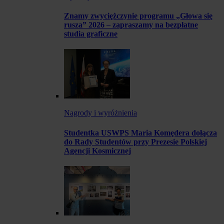
Znamy zwyciężczynie programu „Głowa się
rusza” 2026 – zapraszamy na bezpłatne
studia graficzne
Nagrody i wyróżnienia
Studentka USWPS Maria Komędera dołącza
do Rady Studentów przy Prezesie Polskiej
Agencji Kosmicznej