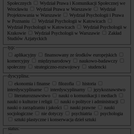
Społecznych
Wydział Prawa i Komunikacji Społecznej we
Wrocławiu
Wydział Prawa w Warszawie
Wydział
Projektowania w Warszawie
Wydział Psychologii i Prawa
w Poznaniu
Wydział Psychologii w Katowicach
Wydział Psychologii w Katowicach
Wydział Psychologii w
Krakowie
Wydział Psychologii w Warszawie
Zakład
Studiów Azjatyckich
typ:
aplikacyjny
finansowany ze środków europejskich
komercyjny
międzynarodowy
naukowo-badawczy
społeczny
strategiczno-rozwojowy
studencki
dyscyplina:
ekonomia i finanse
filozofia
historia
interdyscyplinarne
interdyscyplinarny
językoznawstwo
literaturoznawstwo
nauki o komunikacji i mediach
nauki o kulturze i religii
nauki o polityce i administracji
nauki o zarządzaniu i jakości
nauki prawne
nauki
socjologiczne
nie dotyczy
psychiatria
psychologia
sztuki plastyczne i konserwacja dzieł sztuki
status: