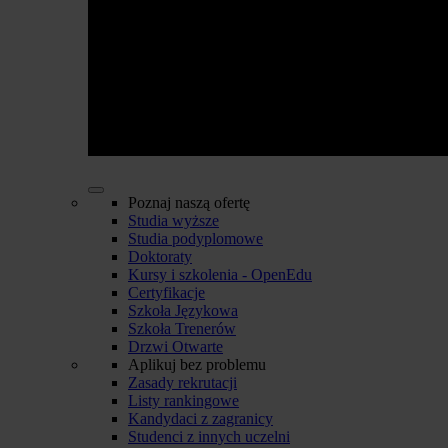
Poznaj naszą ofertę
Studia wyższe
Studia podyplomowe
Doktoraty
Kursy i szkolenia - OpenEdu
Certyfikacje
Szkoła Językowa
Szkoła Trenerów
Drzwi Otwarte
Aplikuj bez problemu
Zasady rekrutacji
Listy rankingowe
Kandydaci z zagranicy
Studenci z innych uczelni