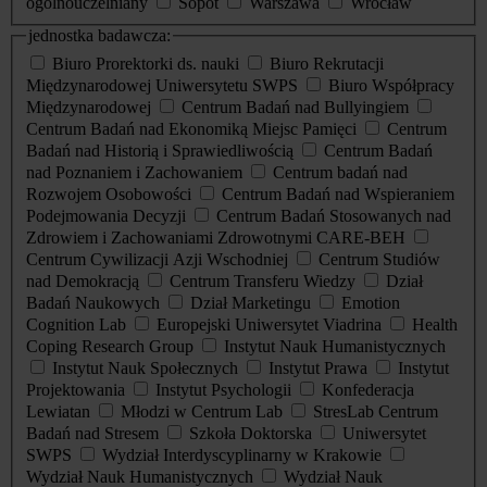
ogólnouczelniany
Sopot
Warszawa
Wrocław
jednostka badawcza:
Biuro Prorektorki ds. nauki
Biuro Rekrutacji
Międzynarodowej Uniwersytetu SWPS
Biuro Współpracy
Międzynarodowej
Centrum Badań nad Bullyingiem
Centrum Badań nad Ekonomiką Miejsc Pamięci
Centrum
Badań nad Historią i Sprawiedliwością
Centrum Badań
nad Poznaniem i Zachowaniem
Centrum badań nad
Rozwojem Osobowości
Centrum Badań nad Wspieraniem
Podejmowania Decyzji
Centrum Badań Stosowanych nad
Zdrowiem i Zachowaniami Zdrowotnymi CARE-BEH
Centrum Cywilizacji Azji Wschodniej
Centrum Studiów
nad Demokracją
Centrum Transferu Wiedzy
Dział
Badań Naukowych
Dział Marketingu
Emotion
Cognition Lab
Europejski Uniwersytet Viadrina
Health
Coping Research Group
Instytut Nauk Humanistycznych
Instytut Nauk Społecznych
Instytut Prawa
Instytut
Projektowania
Instytut Psychologii
Konfederacja
Lewiatan
Młodzi w Centrum Lab
StresLab Centrum
Badań nad Stresem
Szkoła Doktorska
Uniwersytet
SWPS
Wydział Interdyscyplinarny w Krakowie
Wydział Nauk Humanistycznych
Wydział Nauk