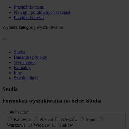
Przejdź do menu
Nawiguj po głównych sekcjach
Przejdź do treści
Wybierz kategorię wyszukiwania
Studia
Badania i projekty
Wydarzenia
Kontakty
Inne
Szybkie linki
Studia
Formularz wyszukiwania na belce: Studia
lokalizacja:
Katowice
Poznań
Rzeszów
Sopot
Warszawa
Wrocław
Kraków