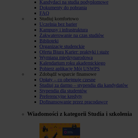
Kandydaci na studia podyplomowe
Dokumenty do pobrania
FAQ
Studiuj komfortowo
Uczelnia bez barier
Kampusy i infrastruktura
Zakwaterowanie na czas studiów
Biblioteki
Organizacje studenckie
Oferta Biura Karier: praktyki i staże
Wymiana międzynarodowa
Kalendarium roku akademickiego
Pobierz aplikację Mój USWPS
Zdobądź wsparcie finansowe
Opłaty – co obejmuje czesne
Studiuj za darmo – stypendia dla kandydatów
Stypendia dla studentów
Preferencyjne kredyty
Dofinansowanie przez pracodawcę
Wiadomości z kategorii
Studia i szkolenia