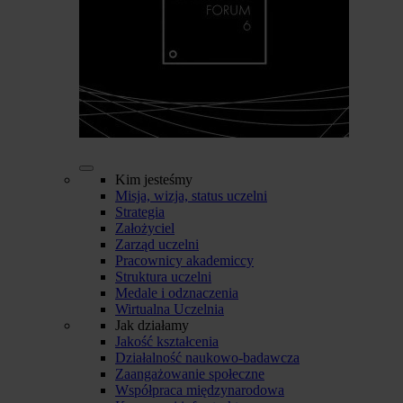
Kim jesteśmy
Misja, wizja, status uczelni
Strategia
Założyciel
Zarząd uczelni
Pracownicy akademiccy
Struktura uczelni
Medale i odznaczenia
Wirtualna Uczelnia
Jak działamy
Jakość kształcenia
Działalność naukowo-badawcza
Zaangażowanie społeczne
Współpraca międzynarodowa