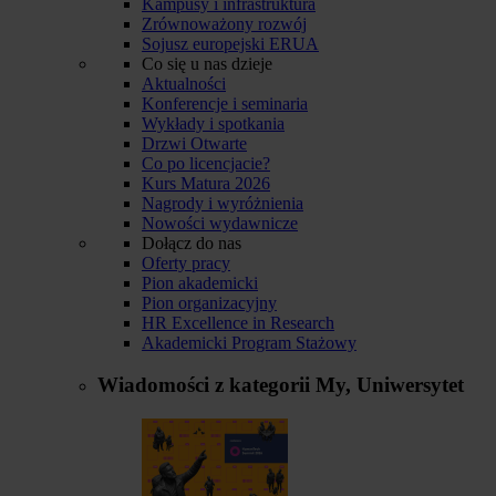
Kampusy i infrastruktura
Zrównoważony rozwój
Sojusz europejski ERUA
Co się u nas dzieje
Aktualności
Konferencje i seminaria
Wykłady i spotkania
Drzwi Otwarte
Co po licencjacie?
Kurs Matura 2026
Nagrody i wyróżnienia
Nowości wydawnicze
Dołącz do nas
Oferty pracy
Pion akademicki
Pion organizacyjny
HR Excellence in Research
Akademicki Program Stażowy
Wiadomości z kategorii
My, Uniwersytet