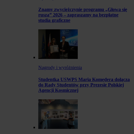
Znamy zwyciężczynie programu „Głowa się
rusza” 2026 – zapraszamy na bezpłatne
studia graficzne
Nagrody i wyróżnienia
Studentka USWPS Maria Komędera dołącza
do Rady Studentów przy Prezesie Polskiej
Agencji Kosmicznej