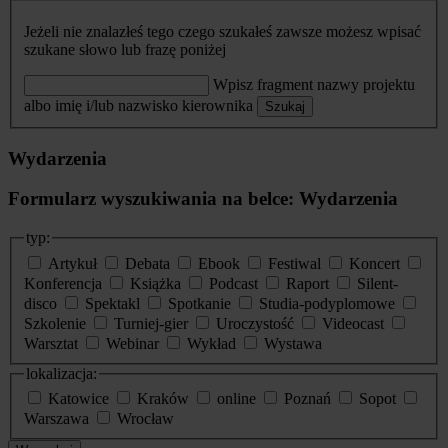
Jeżeli nie znalazłeś tego czego szukałeś zawsze możesz wpisać
szukane słowo lub frazę poniżej
Wpisz fragment nazwy projektu
albo imię i/lub nazwisko kierownika
Szukaj
Wydarzenia
Formularz wyszukiwania na belce: Wydarzenia
typ:
Artykuł
Debata
Ebook
Festiwal
Koncert
Konferencja
Książka
Podcast
Raport
Silent-
disco
Spektakl
Spotkanie
Studia-podyplomowe
Szkolenie
Turniej-gier
Uroczystość
Videocast
Warsztat
Webinar
Wykład
Wystawa
lokalizacja:
Katowice
Kraków
online
Poznań
Sopot
Warszawa
Wrocław