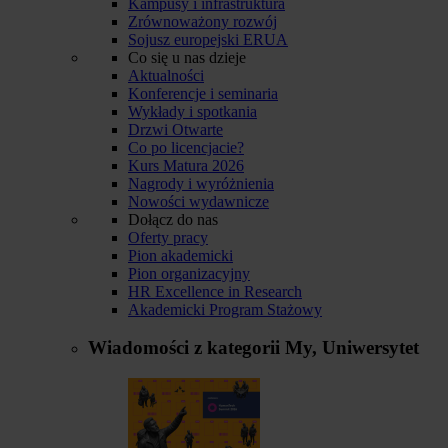
Kampusy i infrastruktura
Zrównoważony rozwój
Sojusz europejski ERUA
Co się u nas dzieje
Aktualności
Konferencje i seminaria
Wykłady i spotkania
Drzwi Otwarte
Co po licencjacie?
Kurs Matura 2026
Nagrody i wyróżnienia
Nowości wydawnicze
Dołącz do nas
Oferty pracy
Pion akademicki
Pion organizacyjny
HR Excellence in Research
Akademicki Program Stażowy
Wiadomości z kategorii
My, Uniwersytet