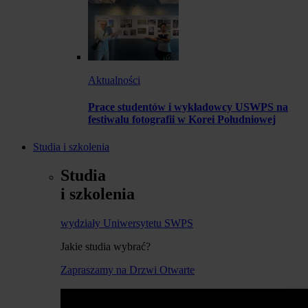
Aktualności
Prace studentów i wykładowcy USWPS na
festiwalu fotografii w Korei Południowej
Studia i szkolenia
Studia
i szkolenia
wydziały Uniwersytetu SWPS
Jakie studia wybrać?
Zapraszamy na Drzwi Otwarte