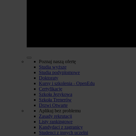
Poznaj naszą ofertę
Studia wyższe
Studia podyplomowe
Doktoraty
Kursy i szkolenia - OpenEdu
Certyfikacje
Szkoła Językowa
Szkoła Trenerów
Drzwi Otwarte
Aplikuj bez problemu
Zasady rekrutacji
Listy rankingowe
Kandydaci z zagranicy
Studenci z innych uczelni