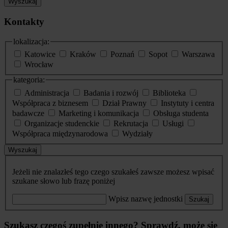
Wyszukaj
Kontakty
lokalizacja:
Katowice
Kraków
Poznań
Sopot
Warszawa
Wrocław
kategoria:
Administracja
Badania i rozwój
Biblioteka
Współpraca z biznesem
Dział Prawny
Instytuty i centra
badawcze
Marketing i komunikacja
Obsługa studenta
Organizacje studenckie
Rekrutacja
Usługi
Współpraca międzynarodowa
Wydziały
Wyszukaj
Jeżeli nie znalazłeś tego czego szukałeś zawsze możesz wpisać
szukane słowo lub frazę poniżej
Wpisz nazwę jednostki
Szukaj
Szukasz czegoś zupełnie innego? Sprawdź, może się