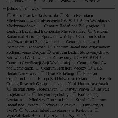
ogólnouczelniany
Sopot
Warszawa
Wrocław
jednostka badawcza:
Biuro Prorektorki ds. nauki
Biuro Rekrutacji
Międzynarodowej Uniwersytetu SWPS
Biuro Współpracy
Międzynarodowej
Centrum Badań nad Bullyingiem
Centrum Badań nad Ekonomiką Miejsc Pamięci
Centrum
Badań nad Historią i Sprawiedliwością
Centrum Badań
nad Poznaniem i Zachowaniem
Centrum badań nad
Rozwojem Osobowości
Centrum Badań nad Wspieraniem
Podejmowania Decyzji
Centrum Badań Stosowanych nad
Zdrowiem i Zachowaniami Zdrowotnymi CARE-BEH
Centrum Cywilizacji Azji Wschodniej
Centrum Studiów
nad Demokracją
Centrum Transferu Wiedzy
Dział
Badań Naukowych
Dział Marketingu
Emotion
Cognition Lab
Europejski Uniwersytet Viadrina
Health
Coping Research Group
Instytut Nauk Humanistycznych
Instytut Nauk Społecznych
Instytut Prawa
Instytut
Projektowania
Instytut Psychologii
Konfederacja
Lewiatan
Młodzi w Centrum Lab
StresLab Centrum
Badań nad Stresem
Szkoła Doktorska
Uniwersytet
SWPS
Wydział Interdyscyplinarny w Krakowie
Wydział Nauk Humanistycznych
Wydział Nauk