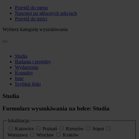
Przejdź do menu
Nawiguj po głównych sekcjach
Przejdź do treści
Wybierz kategorię wyszukiwania
Studia
Badania i projekty
Wydarzenia
Kontakty
Inne
Szybkie linki
Studia
Formularz wyszukiwania na belce: Studia
lokalizacja:
Katowice
Poznań
Rzeszów
Sopot
Warszawa
Wrocław
Kraków