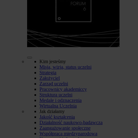
Kim jesteśmy
Misja, wizja, status uczelni
Strategia
Założyciel
Zarząd uczelni
Pracownicy akademiccy
Struktura uczelni
Medale i odznaczenia
Wirtualna Uczelnia
Jak działamy
Jakość kształcenia
Działalność naukowo-badawcza
Zaangażowanie społeczne
Współpraca międzynarodowa