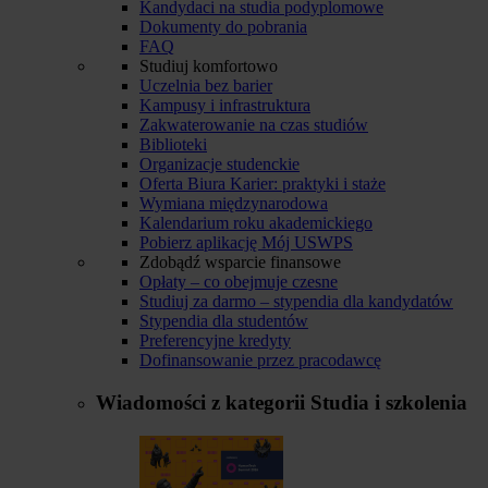
Kandydaci na studia podyplomowe
Dokumenty do pobrania
FAQ
Studiuj komfortowo
Uczelnia bez barier
Kampusy i infrastruktura
Zakwaterowanie na czas studiów
Biblioteki
Organizacje studenckie
Oferta Biura Karier: praktyki i staże
Wymiana międzynarodowa
Kalendarium roku akademickiego
Pobierz aplikację Mój USWPS
Zdobądź wsparcie finansowe
Opłaty – co obejmuje czesne
Studiuj za darmo – stypendia dla kandydatów
Stypendia dla studentów
Preferencyjne kredyty
Dofinansowanie przez pracodawcę
Wiadomości z kategorii
Studia i szkolenia