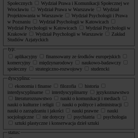
Społecznych
Wydział Prawa i Komunikacji Społecznej we
Wrocławiu
Wydział Prawa w Warszawie
Wydział
Projektowania w Warszawie
Wydział Psychologii i Prawa
w Poznaniu
Wydział Psychologii w Katowicach
Wydział Psychologii w Katowicach
Wydział Psychologii w
Krakowie
Wydział Psychologii w Warszawie
Zakład
Studiów Azjatyckich
typ:
aplikacyjny
finansowany ze środków europejskich
komercyjny
międzynarodowy
naukowo-badawczy
społeczny
strategiczno-rozwojowy
studencki
dyscyplina:
ekonomia i finanse
filozofia
historia
interdyscyplinarne
interdyscyplinarny
językoznawstwo
literaturoznawstwo
nauki o komunikacji i mediach
nauki o kulturze i religii
nauki o polityce i administracji
nauki o zarządzaniu i jakości
nauki prawne
nauki
socjologiczne
nie dotyczy
psychiatria
psychologia
sztuki plastyczne i konserwacja dzieł sztuki
status: