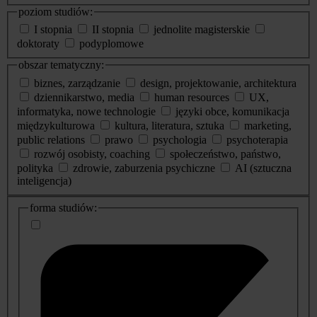
poziom studiów:
I stopnia
II stopnia
jednolite magisterskie
doktoraty
podyplomowe
obszar tematyczny:
biznes, zarządzanie
design, projektowanie, architektura
dziennikarstwo, media
human resources
UX,
informatyka, nowe technologie
języki obce, komunikacja
międzykulturowa
kultura, literatura, sztuka
marketing,
public relations
prawo
psychologia
psychoterapia
rozwój osobisty, coaching
społeczeństwo, państwo,
polityka
zdrowie, zaburzenia psychiczne
AI (sztuczna
inteligencja)
dodatkowe
forma studiów:
informacje
o
studiach