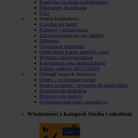
Kandydaci na studia podyplomowe
Dokumenty do pobrania
FAQ
Studiuj komfortowo
Uczelnia bez barier
Kampusy i infrastruktura
Zakwaterowanie na czas studiów
Biblioteki
Organizacje studenckie
Oferta Biura Karier: praktyki i staże
Wymiana międzynarodowa
Kalendarium roku akademickiego
Pobierz aplikację Mój USWPS
Zdobądź wsparcie finansowe
Opłaty – co obejmuje czesne
Studiuj za darmo – stypendia dla kandydatów
Stypendia dla studentów
Preferencyjne kredyty
Dofinansowanie przez pracodawcę
Wiadomości z kategorii
Studia i szkolenia