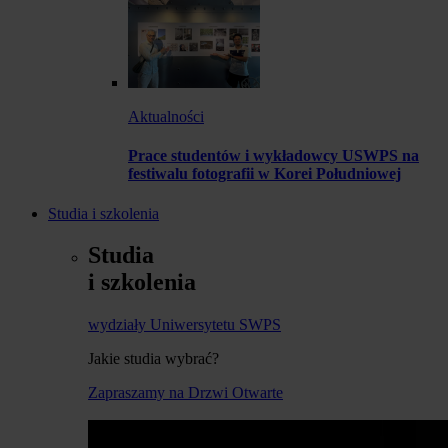
Aktualności
Prace studentów i wykładowcy USWPS na
festiwalu fotografii w Korei Południowej
Studia i szkolenia
Studia
i szkolenia
wydziały Uniwersytetu SWPS
Jakie studia wybrać?
Zapraszamy na Drzwi Otwarte