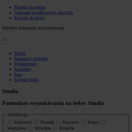
Przejdź do menu
Nawiguj po głównych sekcjach
Przejdź do treści
Wybierz kategorię wyszukiwania
Studia
Badania i projekty
Wydarzenia
Kontakty
Inne
Szybkie linki
Studia
Formularz wyszukiwania na belce: Studia
lokalizacja:
Katowice
Poznań
Rzeszów
Sopot
Warszawa
Wrocław
Kraków