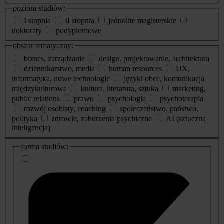
poziom studiów:
I stopnia
II stopnia
jednolite magisterskie
doktoraty
podyplomowe
obszar tematyczny:
biznes, zarządzanie
design, projektowanie, architektura
dziennikarstwo, media
human resources
UX,
informatyka, nowe technologie
języki obce, komunikacja
międzykulturowa
kultura, literatura, sztuka
marketing,
public relations
prawo
psychologia
psychoterapia
rozwój osobisty, coaching
społeczeństwo, państwo,
polityka
zdrowie, zaburzenia psychiczne
AI (sztuczna
inteligencja)
dodatkowe
forma studiów:
informacje
o
studiach