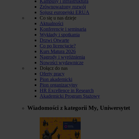
Kampusy i infrastruktura
Zrównoważony rozwój
Sojusz europejski ERUA
Co się u nas dzieje
Aktualności
Konferencje i seminaria
Wykłady i spotkania
Drzwi Otwarte
Co po licencjacie?
Kurs Matura 2026
Nagrody i wyróżnienia
Nowości wydawnicze
Dołącz do nas
Oferty pracy
Pion akademicki
Pion organizacyjny
HR Excellence in Research
Akademicki Program Stażowy
Wiadomości z kategorii
My, Uniwersytet