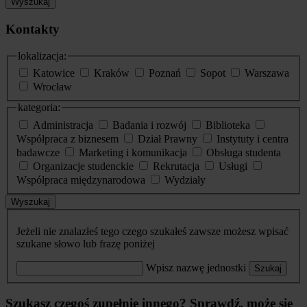
Wyszukaj
Kontakty
lokalizacja:
Katowice
Kraków
Poznań
Sopot
Warszawa
Wrocław
kategoria:
Administracja
Badania i rozwój
Biblioteka
Współpraca z biznesem
Dział Prawny
Instytuty i centra
badawcze
Marketing i komunikacja
Obsługa studenta
Organizacje studenckie
Rekrutacja
Usługi
Współpraca międzynarodowa
Wydziały
Wyszukaj
Jeżeli nie znalazłeś tego czego szukałeś zawsze możesz wpisać
szukane słowo lub frazę poniżej
Wpisz nazwę jednostki
Szukaj
Szukasz czegoś zupełnie innego? Sprawdź, może się