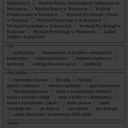
Społecznych
Wydział Prawa i Komunikacji Społecznej we
Wrocławiu
Wydział Prawa w Warszawie
Wydział
Projektowania w Warszawie
Wydział Psychologii i Prawa
w Poznaniu
Wydział Psychologii w Katowicach
Wydział Psychologii w Katowicach
Wydział Psychologii w
Krakowie
Wydział Psychologii w Warszawie
Zakład
Studiów Azjatyckich
typ:
aplikacyjny
finansowany ze środków europejskich
komercyjny
międzynarodowy
naukowo-badawczy
społeczny
strategiczno-rozwojowy
studencki
dyscyplina:
ekonomia i finanse
filozofia
historia
interdyscyplinarne
interdyscyplinarny
językoznawstwo
literaturoznawstwo
nauki o komunikacji i mediach
nauki o kulturze i religii
nauki o polityce i administracji
nauki o zarządzaniu i jakości
nauki prawne
nauki
socjologiczne
nie dotyczy
psychiatria
psychologia
sztuki plastyczne i konserwacja dzieł sztuki
status: