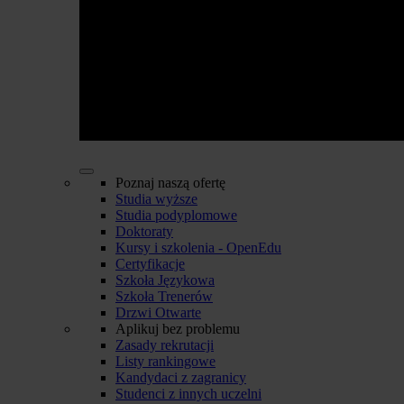
Poznaj naszą ofertę
Studia wyższe
Studia podyplomowe
Doktoraty
Kursy i szkolenia - OpenEdu
Certyfikacje
Szkoła Językowa
Szkoła Trenerów
Drzwi Otwarte
Aplikuj bez problemu
Zasady rekrutacji
Listy rankingowe
Kandydaci z zagranicy
Studenci z innych uczelni