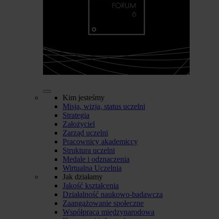
Kim jesteśmy
Misja, wizja, status uczelni
Strategia
Założyciel
Zarząd uczelni
Pracownicy akademiccy
Struktura uczelni
Medale i odznaczenia
Wirtualna Uczelnia
Jak działamy
Jakość kształcenia
Działalność naukowo-badawcza
Zaangażowanie społeczne
Współpraca międzynarodowa