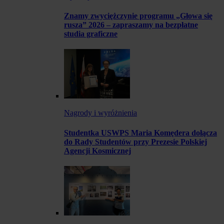
Znamy zwyciężczynie programu „Głowa się
rusza” 2026 – zapraszamy na bezpłatne
studia graficzne
Nagrody i wyróżnienia
Studentka USWPS Maria Komędera dołącza
do Rady Studentów przy Prezesie Polskiej
Agencji Kosmicznej