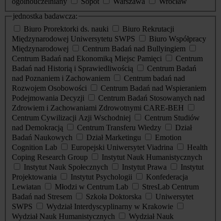
ogólnouczelniany
Sopot
Warszawa
Wrocław
jednostka badawcza:
Biuro Prorektorki ds. nauki
Biuro Rekrutacji
Międzynarodowej Uniwersytetu SWPS
Biuro Współpracy
Międzynarodowej
Centrum Badań nad Bullyingiem
Centrum Badań nad Ekonomiką Miejsc Pamięci
Centrum
Badań nad Historią i Sprawiedliwością
Centrum Badań
nad Poznaniem i Zachowaniem
Centrum badań nad
Rozwojem Osobowości
Centrum Badań nad Wspieraniem
Podejmowania Decyzji
Centrum Badań Stosowanych nad
Zdrowiem i Zachowaniami Zdrowotnymi CARE-BEH
Centrum Cywilizacji Azji Wschodniej
Centrum Studiów
nad Demokracją
Centrum Transferu Wiedzy
Dział
Badań Naukowych
Dział Marketingu
Emotion
Cognition Lab
Europejski Uniwersytet Viadrina
Health
Coping Research Group
Instytut Nauk Humanistycznych
Instytut Nauk Społecznych
Instytut Prawa
Instytut
Projektowania
Instytut Psychologii
Konfederacja
Lewiatan
Młodzi w Centrum Lab
StresLab Centrum
Badań nad Stresem
Szkoła Doktorska
Uniwersytet
SWPS
Wydział Interdyscyplinarny w Krakowie
Wydział Nauk Humanistycznych
Wydział Nauk