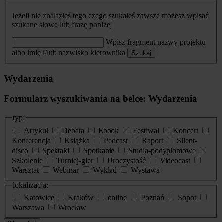
Jeżeli nie znalazłeś tego czego szukałeś zawsze możesz wpisać
szukane słowo lub frazę poniżej
Wpisz fragment nazwy projektu
albo imię i/lub nazwisko kierownika
Szukaj
Wydarzenia
Formularz wyszukiwania na belce: Wydarzenia
typ:
Artykuł
Debata
Ebook
Festiwal
Koncert
Konferencja
Książka
Podcast
Raport
Silent-
disco
Spektakl
Spotkanie
Studia-podyplomowe
Szkolenie
Turniej-gier
Uroczystość
Videocast
Warsztat
Webinar
Wykład
Wystawa
lokalizacja:
Katowice
Kraków
online
Poznań
Sopot
Warszawa
Wrocław