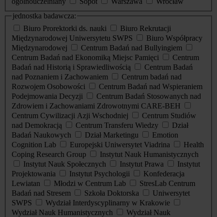
ogólnouczelniany
Sopot
Warszawa
Wrocław
jednostka badawcza:
Biuro Prorektorki ds. nauki
Biuro Rekrutacji
Międzynarodowej Uniwersytetu SWPS
Biuro Współpracy
Międzynarodowej
Centrum Badań nad Bullyingiem
Centrum Badań nad Ekonomiką Miejsc Pamięci
Centrum
Badań nad Historią i Sprawiedliwością
Centrum Badań
nad Poznaniem i Zachowaniem
Centrum badań nad
Rozwojem Osobowości
Centrum Badań nad Wspieraniem
Podejmowania Decyzji
Centrum Badań Stosowanych nad
Zdrowiem i Zachowaniami Zdrowotnymi CARE-BEH
Centrum Cywilizacji Azji Wschodniej
Centrum Studiów
nad Demokracją
Centrum Transferu Wiedzy
Dział
Badań Naukowych
Dział Marketingu
Emotion
Cognition Lab
Europejski Uniwersytet Viadrina
Health
Coping Research Group
Instytut Nauk Humanistycznych
Instytut Nauk Społecznych
Instytut Prawa
Instytut
Projektowania
Instytut Psychologii
Konfederacja
Lewiatan
Młodzi w Centrum Lab
StresLab Centrum
Badań nad Stresem
Szkoła Doktorska
Uniwersytet
SWPS
Wydział Interdyscyplinarny w Krakowie
Wydział Nauk Humanistycznych
Wydział Nauk