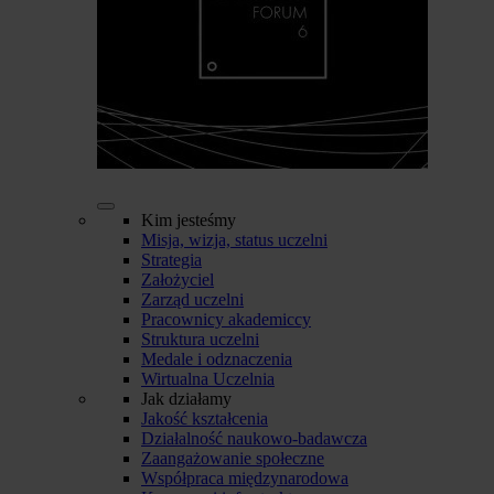
Kim jesteśmy
Misja, wizja, status uczelni
Strategia
Założyciel
Zarząd uczelni
Pracownicy akademiccy
Struktura uczelni
Medale i odznaczenia
Wirtualna Uczelnia
Jak działamy
Jakość kształcenia
Działalność naukowo-badawcza
Zaangażowanie społeczne
Współpraca międzynarodowa