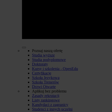
Poznaj naszą ofertę
Studia wyższe
Studia podyplomowe
Doktoraty
Kursy i szkolenia - OpenEdu
Certyfikacje
Szkoła Językowa
Szkoła Trenerów
Drzwi Otwarte
Aplikuj bez problemu
Zasady rekrutacji
Listy rankingowe
Kandydaci z zagranicy
Studenci z innych uczelni