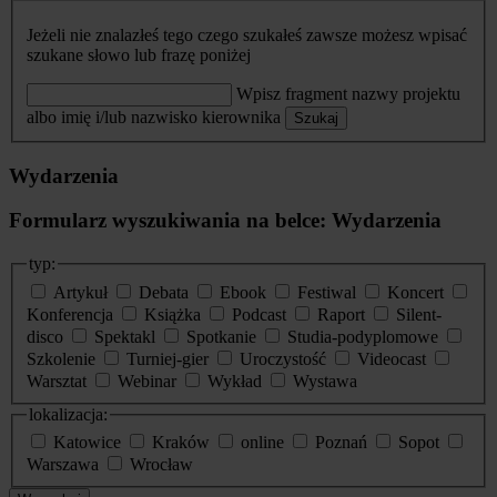
Jeżeli nie znalazłeś tego czego szukałeś zawsze możesz wpisać
szukane słowo lub frazę poniżej
Wpisz fragment nazwy projektu
albo imię i/lub nazwisko kierownika
Szukaj
Wydarzenia
Formularz wyszukiwania na belce: Wydarzenia
typ:
Artykuł
Debata
Ebook
Festiwal
Koncert
Konferencja
Książka
Podcast
Raport
Silent-
disco
Spektakl
Spotkanie
Studia-podyplomowe
Szkolenie
Turniej-gier
Uroczystość
Videocast
Warsztat
Webinar
Wykład
Wystawa
lokalizacja:
Katowice
Kraków
online
Poznań
Sopot
Warszawa
Wrocław