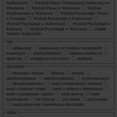
Społecznych
Wydział Prawa i Komunikacji Społecznej we
Wrocławiu
Wydział Prawa w Warszawie
Wydział
Projektowania w Warszawie
Wydział Psychologii i Prawa
w Poznaniu
Wydział Psychologii w Katowicach
Wydział Psychologii w Katowicach
Wydział Psychologii w
Krakowie
Wydział Psychologii w Warszawie
Zakład
Studiów Azjatyckich
typ:
aplikacyjny
finansowany ze środków europejskich
komercyjny
międzynarodowy
naukowo-badawczy
społeczny
strategiczno-rozwojowy
studencki
dyscyplina:
ekonomia i finanse
filozofia
historia
interdyscyplinarne
interdyscyplinarny
językoznawstwo
literaturoznawstwo
nauki o komunikacji i mediach
nauki o kulturze i religii
nauki o polityce i administracji
nauki o zarządzaniu i jakości
nauki prawne
nauki
socjologiczne
nie dotyczy
psychiatria
psychologia
sztuki plastyczne i konserwacja dzieł sztuki
status: