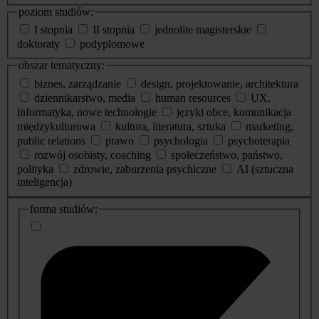
poziom studiów:
I stopnia
II stopnia
jednolite magisterskie
doktoraty
podyplomowe
obszar tematyczny:
biznes, zarządzanie
design, projektowanie, architektura
dziennikarstwo, media
human resources
UX,
informatyka, nowe technologie
języki obce, komunikacja
międzykulturowa
kultura, literatura, sztuka
marketing,
public relations
prawo
psychologia
psychoterapia
rozwój osobisty, coaching
społeczeństwo, państwo,
polityka
zdrowie, zaburzenia psychiczne
AI (sztuczna
inteligencja)
dodatkowe
forma studiów:
informacje
o
studiach