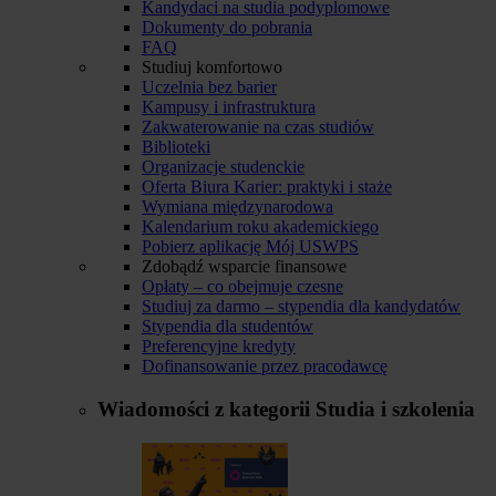
Kandydaci na studia podyplomowe
Dokumenty do pobrania
FAQ
Studiuj komfortowo
Uczelnia bez barier
Kampusy i infrastruktura
Zakwaterowanie na czas studiów
Biblioteki
Organizacje studenckie
Oferta Biura Karier: praktyki i staże
Wymiana międzynarodowa
Kalendarium roku akademickiego
Pobierz aplikację Mój USWPS
Zdobądź wsparcie finansowe
Opłaty – co obejmuje czesne
Studiuj za darmo – stypendia dla kandydatów
Stypendia dla studentów
Preferencyjne kredyty
Dofinansowanie przez pracodawcę
Wiadomości z kategorii
Studia i szkolenia