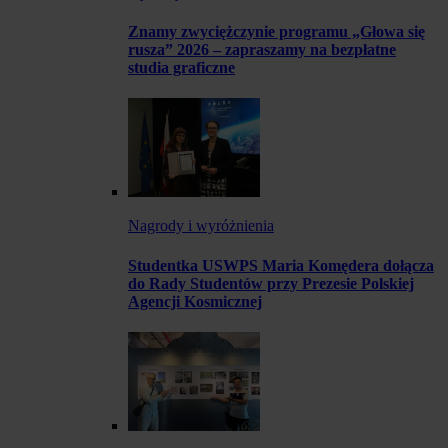
Znamy zwyciężczynie programu „Głowa się
rusza” 2026 – zapraszamy na bezpłatne
studia graficzne
Nagrody i wyróżnienia
Studentka USWPS Maria Komędera dołącza
do Rady Studentów przy Prezesie Polskiej
Agencji Kosmicznej