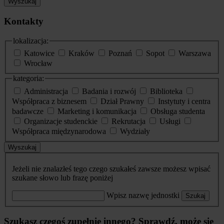
Wyszukaj
Kontakty
lokalizacja:
Katowice
Kraków
Poznań
Sopot
Warszawa
Wrocław
kategoria:
Administracja
Badania i rozwój
Biblioteka
Współpraca z biznesem
Dział Prawny
Instytuty i centra
badawcze
Marketing i komunikacja
Obsługa studenta
Organizacje studenckie
Rekrutacja
Usługi
Współpraca międzynarodowa
Wydziały
Wyszukaj
Jeżeli nie znalazłeś tego czego szukałeś zawsze możesz wpisać
szukane słowo lub frazę poniżej
Wpisz nazwę jednostki
Szukaj
Szukasz czegoś zupełnie innego? Sprawdź, może się