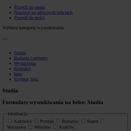
Przejdź do menu
Nawiguj po głównych sekcjach
Przejdź do treści
Wybierz kategorię wyszukiwania
Studia
Badania i projekty
Wydarzenia
Kontakty
Inne
Szybkie linki
Studia
Formularz wyszukiwania na belce: Studia
lokalizacja:
Katowice
Poznań
Rzeszów
Sopot
Warszawa
Wrocław
Kraków