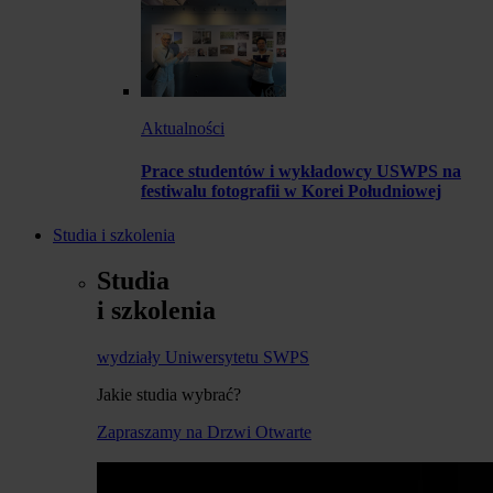
Aktualności
Prace studentów i wykładowcy USWPS na
festiwalu fotografii w Korei Południowej
Studia i szkolenia
Studia
i szkolenia
wydziały Uniwersytetu SWPS
Jakie studia wybrać?
Zapraszamy na Drzwi Otwarte