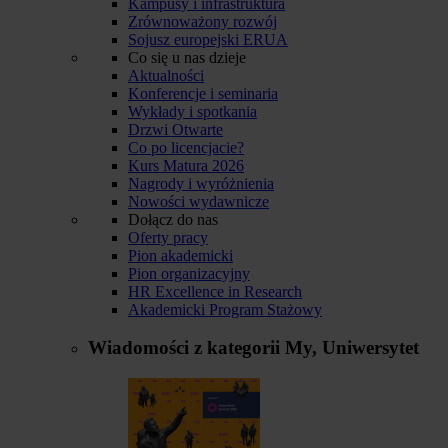
Kampusy i infrastruktura
Zrównoważony rozwój
Sojusz europejski ERUA
Co się u nas dzieje
Aktualności
Konferencje i seminaria
Wykłady i spotkania
Drzwi Otwarte
Co po licencjacie?
Kurs Matura 2026
Nagrody i wyróżnienia
Nowości wydawnicze
Dołącz do nas
Oferty pracy
Pion akademicki
Pion organizacyjny
HR Excellence in Research
Akademicki Program Stażowy
Wiadomości z kategorii
My, Uniwersytet