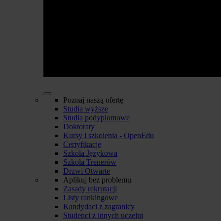
Poznaj naszą ofertę
Studia wyższe
Studia podyplomowe
Doktoraty
Kursy i szkolenia - OpenEdu
Certyfikacje
Szkoła Językowa
Szkoła Trenerów
Drzwi Otwarte
Aplikuj bez problemu
Zasady rekrutacji
Listy rankingowe
Kandydaci z zagranicy
Studenci z innych uczelni