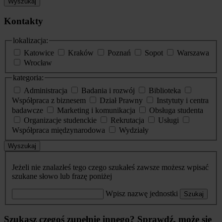
Wyszukaj
Kontakty
lokalizacja:
Katowice
Kraków
Poznań
Sopot
Warszawa
Wrocław
kategoria:
Administracja
Badania i rozwój
Biblioteka
Współpraca z biznesem
Dział Prawny
Instytuty i centra
badawcze
Marketing i komunikacja
Obsługa studenta
Organizacje studenckie
Rekrutacja
Usługi
Współpraca międzynarodowa
Wydziały
Wyszukaj
Jeżeli nie znalazłeś tego czego szukałeś zawsze możesz wpisać
szukane słowo lub frazę poniżej
Wpisz nazwę jednostki
Szukaj
Szukasz czegoś zupełnie innego? Sprawdź, może się