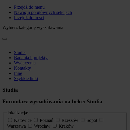
Przejdź do menu
Nawiguj po głównych sekcjach
Przejdź do treści
Wybierz kategorię wyszukiwania
Studia
Badania i projekty
Wydarzenia
Kontakty
Inne
Szybkie linki
Studia
Formularz wyszukiwania na belce: Studia
lokalizacja:
Katowice
Poznań
Rzeszów
Sopot
Warszawa
Wrocław
Kraków