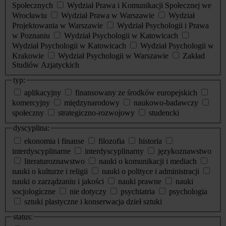
Społecznych
Wydział Prawa i Komunikacji Społecznej we
Wrocławiu
Wydział Prawa w Warszawie
Wydział
Projektowania w Warszawie
Wydział Psychologii i Prawa
w Poznaniu
Wydział Psychologii w Katowicach
Wydział Psychologii w Katowicach
Wydział Psychologii w
Krakowie
Wydział Psychologii w Warszawie
Zakład
Studiów Azjatyckich
typ:
aplikacyjny
finansowany ze środków europejskich
komercyjny
międzynarodowy
naukowo-badawczy
społeczny
strategiczno-rozwojowy
studencki
dyscyplina:
ekonomia i finanse
filozofia
historia
interdyscyplinarne
interdyscyplinarny
językoznawstwo
literaturoznawstwo
nauki o komunikacji i mediach
nauki o kulturze i religii
nauki o polityce i administracji
nauki o zarządzaniu i jakości
nauki prawne
nauki
socjologiczne
nie dotyczy
psychiatria
psychologia
sztuki plastyczne i konserwacja dzieł sztuki
status: