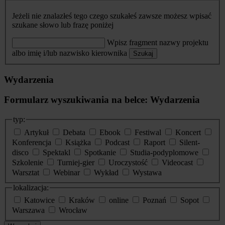
Jeżeli nie znalazłeś tego czego szukałeś zawsze możesz wpisać
szukane słowo lub frazę poniżej
Wpisz fragment nazwy projektu
albo imię i/lub nazwisko kierownika
Szukaj
Wydarzenia
Formularz wyszukiwania na belce: Wydarzenia
typ:
Artykuł
Debata
Ebook
Festiwal
Koncert
Konferencja
Książka
Podcast
Raport
Silent-
disco
Spektakl
Spotkanie
Studia-podyplomowe
Szkolenie
Turniej-gier
Uroczystość
Videocast
Warsztat
Webinar
Wykład
Wystawa
lokalizacja:
Katowice
Kraków
online
Poznań
Sopot
Warszawa
Wrocław