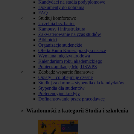
Kandydaci na studia podyplomowe
Dokumenty do pobrania
FAQ
Studiuj komfortowo
Uczelnia bez barier
Kampusy i infrastruktura
Zakwaterowanie na czas studiów
Biblioteki
Organizacje studenckie
Oferta Biura Karier: praktyki i staże
Wymiana międzynarodowa
Kalendarium roku akademickiego
Pobierz aplikację Mój USWPS
Zdobądź wsparcie finansowe
Opłaty – co obejmuje czesne
Studiuj za darmo – stypendia dla kandydatów
Stypendia dla studentów
Preferencyjne kredyty
Dofinansowanie przez pracodawcę
Wiadomości z kategorii
Studia i szkolenia