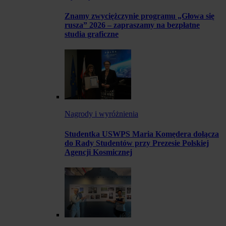
Znamy zwyciężczynie programu „Głowa się
rusza” 2026 – zapraszamy na bezpłatne
studia graficzne
Nagrody i wyróżnienia
Studentka USWPS Maria Komędera dołącza
do Rady Studentów przy Prezesie Polskiej
Agencji Kosmicznej