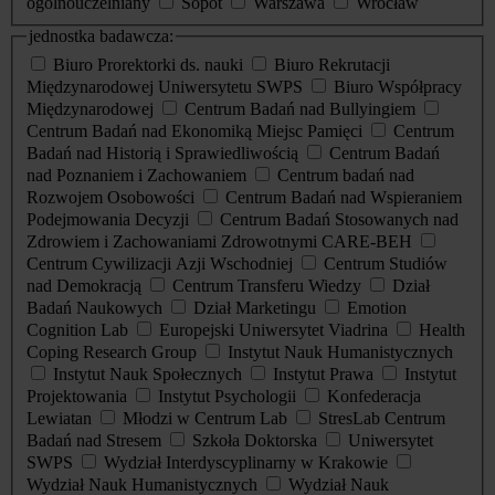
ogólnouczelniany
Sopot
Warszawa
Wrocław
jednostka badawcza:
Biuro Prorektorki ds. nauki
Biuro Rekrutacji
Międzynarodowej Uniwersytetu SWPS
Biuro Współpracy
Międzynarodowej
Centrum Badań nad Bullyingiem
Centrum Badań nad Ekonomiką Miejsc Pamięci
Centrum
Badań nad Historią i Sprawiedliwością
Centrum Badań
nad Poznaniem i Zachowaniem
Centrum badań nad
Rozwojem Osobowości
Centrum Badań nad Wspieraniem
Podejmowania Decyzji
Centrum Badań Stosowanych nad
Zdrowiem i Zachowaniami Zdrowotnymi CARE-BEH
Centrum Cywilizacji Azji Wschodniej
Centrum Studiów
nad Demokracją
Centrum Transferu Wiedzy
Dział
Badań Naukowych
Dział Marketingu
Emotion
Cognition Lab
Europejski Uniwersytet Viadrina
Health
Coping Research Group
Instytut Nauk Humanistycznych
Instytut Nauk Społecznych
Instytut Prawa
Instytut
Projektowania
Instytut Psychologii
Konfederacja
Lewiatan
Młodzi w Centrum Lab
StresLab Centrum
Badań nad Stresem
Szkoła Doktorska
Uniwersytet
SWPS
Wydział Interdyscyplinarny w Krakowie
Wydział Nauk Humanistycznych
Wydział Nauk