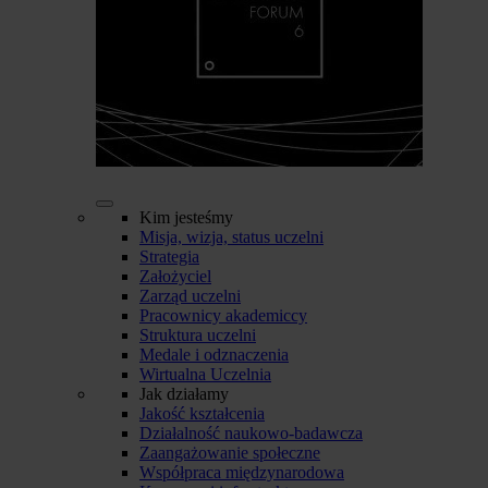
Kim jesteśmy
Misja, wizja, status uczelni
Strategia
Założyciel
Zarząd uczelni
Pracownicy akademiccy
Struktura uczelni
Medale i odznaczenia
Wirtualna Uczelnia
Jak działamy
Jakość kształcenia
Działalność naukowo-badawcza
Zaangażowanie społeczne
Współpraca międzynarodowa