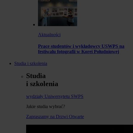
Aktualności
Prace studentów i wykładowcy USWPS na
festiwalu fotografii w Korei Południowej
Studia i szkolenia
Studia
i szkolenia
wydziały Uniwersytetu SWPS
Jakie studia wybrać?
Zapraszamy na Drzwi Otwarte