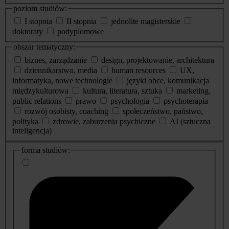
poziom studiów:
I stopnia
II stopnia
jednolite magisterskie
doktoraty
podyplomowe
obszar tematyczny:
biznes, zarządzanie
design, projektowanie, architektura
dziennikarstwo, media
human resources
UX,
informatyka, nowe technologie
języki obce, komunikacja
międzykulturowa
kultura, literatura, sztuka
marketing,
public relations
prawo
psychologia
psychoterapia
rozwój osobisty, coaching
społeczeństwo, państwo,
polityka
zdrowie, zaburzenia psychiczne
AI (sztuczna
inteligencja)
dodatkowe
forma studiów:
informacje
o
studiach