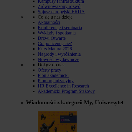
Kampusy i infrastruktura
Zrównoważony rozwój
Sojusz europejski ERUA
Co się u nas dzieje
Aktualności
Konferencje i seminaria
Wykłady i spotkania
Drzwi Otwarte
Co po licencjacie?
Kurs Matura 2026
Nagrody i wyróżnienia
Nowości wydawnicze
Dołącz do nas
Oferty pracy
Pion akademicki
Pion organizacyjny
HR Excellence in Research
Akademicki Program Stażowy
Wiadomości z kategorii
My, Uniwersytet