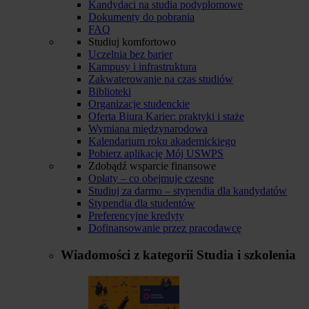
Kandydaci na studia podyplomowe
Dokumenty do pobrania
FAQ
Studiuj komfortowo
Uczelnia bez barier
Kampusy i infrastruktura
Zakwaterowanie na czas studiów
Biblioteki
Organizacje studenckie
Oferta Biura Karier: praktyki i staże
Wymiana międzynarodowa
Kalendarium roku akademickiego
Pobierz aplikację Mój USWPS
Zdobądź wsparcie finansowe
Opłaty – co obejmuje czesne
Studiuj za darmo – stypendia dla kandydatów
Stypendia dla studentów
Preferencyjne kredyty
Dofinansowanie przez pracodawcę
Wiadomości z kategorii
Studia i szkolenia