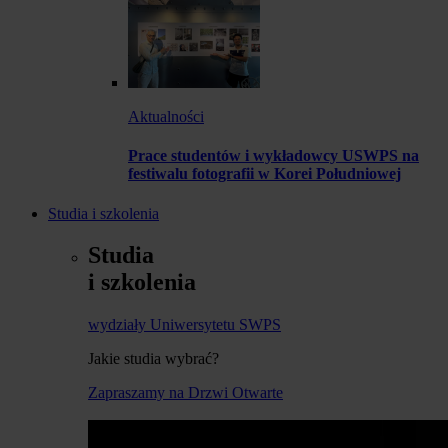
Aktualności
Prace studentów i wykładowcy USWPS na
festiwalu fotografii w Korei Południowej
Studia i szkolenia
Studia
i szkolenia
wydziały Uniwersytetu SWPS
Jakie studia wybrać?
Zapraszamy na Drzwi Otwarte