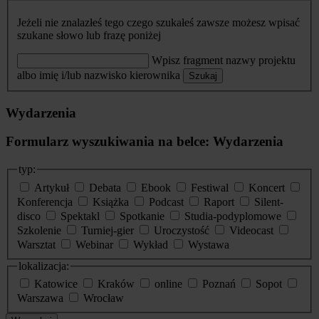
Jeżeli nie znalazłeś tego czego szukałeś zawsze możesz wpisać
szukane słowo lub frazę poniżej
Wpisz fragment nazwy projektu
albo imię i/lub nazwisko kierownika
Szukaj
Wydarzenia
Formularz wyszukiwania na belce: Wydarzenia
typ:
Artykuł
Debata
Ebook
Festiwal
Koncert
Konferencja
Książka
Podcast
Raport
Silent-
disco
Spektakl
Spotkanie
Studia-podyplomowe
Szkolenie
Turniej-gier
Uroczystość
Videocast
Warsztat
Webinar
Wykład
Wystawa
lokalizacja:
Katowice
Kraków
online
Poznań
Sopot
Warszawa
Wrocław