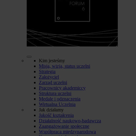
Kim jesteśmy
Misja, wizja, status uczelni
Strategia
Założyciel
Zarząd uczelni
Pracownicy akademiccy
Struktura uczelni
Medale i odznaczenia
Wirtualna Uczelnia
Jak działamy
Jakość kształcenia
Działalność naukowo-badawcza
Zaangażowanie społeczne
Współpraca międzynarodowa