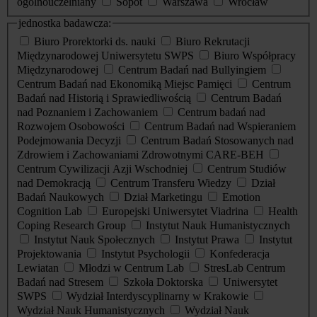
ogólnouczelniany
Sopot
Warszawa
Wrocław
jednostka badawcza:
Biuro Prorektorki ds. nauki
Biuro Rekrutacji
Międzynarodowej Uniwersytetu SWPS
Biuro Współpracy
Międzynarodowej
Centrum Badań nad Bullyingiem
Centrum Badań nad Ekonomiką Miejsc Pamięci
Centrum
Badań nad Historią i Sprawiedliwością
Centrum Badań
nad Poznaniem i Zachowaniem
Centrum badań nad
Rozwojem Osobowości
Centrum Badań nad Wspieraniem
Podejmowania Decyzji
Centrum Badań Stosowanych nad
Zdrowiem i Zachowaniami Zdrowotnymi CARE-BEH
Centrum Cywilizacji Azji Wschodniej
Centrum Studiów
nad Demokracją
Centrum Transferu Wiedzy
Dział
Badań Naukowych
Dział Marketingu
Emotion
Cognition Lab
Europejski Uniwersytet Viadrina
Health
Coping Research Group
Instytut Nauk Humanistycznych
Instytut Nauk Społecznych
Instytut Prawa
Instytut
Projektowania
Instytut Psychologii
Konfederacja
Lewiatan
Młodzi w Centrum Lab
StresLab Centrum
Badań nad Stresem
Szkoła Doktorska
Uniwersytet
SWPS
Wydział Interdyscyplinarny w Krakowie
Wydział Nauk Humanistycznych
Wydział Nauk