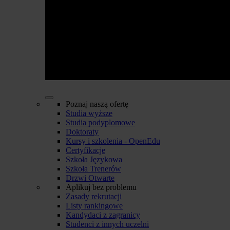
Poznaj naszą ofertę
Studia wyższe
Studia podyplomowe
Doktoraty
Kursy i szkolenia - OpenEdu
Certyfikacje
Szkoła Językowa
Szkoła Trenerów
Drzwi Otwarte
Aplikuj bez problemu
Zasady rekrutacji
Listy rankingowe
Kandydaci z zagranicy
Studenci z innych uczelni