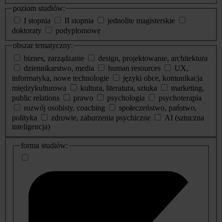
poziom studiów:
I stopnia
II stopnia
jednolite magisterskie
doktoraty
podyplomowe
obszar tematyczny:
biznes, zarządzanie
design, projektowanie, architektura
dziennikarstwo, media
human resources
UX,
informatyka, nowe technologie
języki obce, komunikacja
międzykulturowa
kultura, literatura, sztuka
marketing,
public relations
prawo
psychologia
psychoterapia
rozwój osobisty, coaching
społeczeństwo, państwo,
polityka
zdrowie, zaburzenia psychiczne
AI (sztuczna
inteligencja)
dodatkowe
forma studiów:
informacje
o
studiach