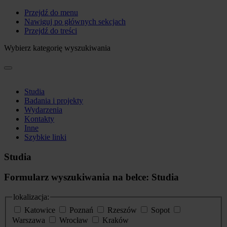
Przejdź do menu
Nawiguj po głównych sekcjach
Przejdź do treści
Wybierz kategorię wyszukiwania
Studia
Badania i projekty
Wydarzenia
Kontakty
Inne
Szybkie linki
Studia
Formularz wyszukiwania na belce: Studia
lokalizacja:
Katowice
Poznań
Rzeszów
Sopot
Warszawa
Wrocław
Kraków