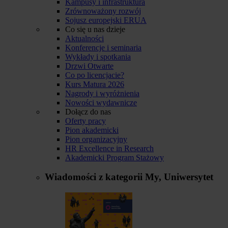
Kampusy i infrastruktura
Zrównoważony rozwój
Sojusz europejski ERUA
Co się u nas dzieje
Aktualności
Konferencje i seminaria
Wykłady i spotkania
Drzwi Otwarte
Co po licencjacie?
Kurs Matura 2026
Nagrody i wyróżnienia
Nowości wydawnicze
Dołącz do nas
Oferty pracy
Pion akademicki
Pion organizacyjny
HR Excellence in Research
Akademicki Program Stażowy
Wiadomości z kategorii
My, Uniwersytet