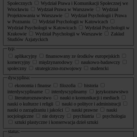
Społecznych
Wydział Prawa i Komunikacji Społecznej we
Wrocławiu
Wydział Prawa w Warszawie
Wydział
Projektowania w Warszawie
Wydział Psychologii i Prawa
w Poznaniu
Wydział Psychologii w Katowicach
Wydział Psychologii w Katowicach
Wydział Psychologii w
Krakowie
Wydział Psychologii w Warszawie
Zakład
Studiów Azjatyckich
typ:
aplikacyjny
finansowany ze środków europejskich
komercyjny
międzynarodowy
naukowo-badawczy
społeczny
strategiczno-rozwojowy
studencki
dyscyplina:
ekonomia i finanse
filozofia
historia
interdyscyplinarne
interdyscyplinarny
językoznawstwo
literaturoznawstwo
nauki o komunikacji i mediach
nauki o kulturze i religii
nauki o polityce i administracji
nauki o zarządzaniu i jakości
nauki prawne
nauki
socjologiczne
nie dotyczy
psychiatria
psychologia
sztuki plastyczne i konserwacja dzieł sztuki
status: