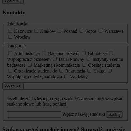
Wyszukaj
Kontakty
lokalizacja:
Katowice
Kraków
Poznań
Sopot
Warszawa
Wrocław
kategoria:
Administracja
Badania i rozwój
Biblioteka
Współpraca z biznesem
Dział Prawny
Instytuty i centra
badawcze
Marketing i komunikacja
Obsługa studenta
Organizacje studenckie
Rekrutacja
Usługi
Współpraca międzynarodowa
Wydziały
Wyszukaj
Jeżeli nie znalazłeś tego czego szukałeś zawsze możesz wpisać
szukane słowo lub frazę poniżej
Wpisz nazwę jednostki
Szukaj
Szukasz czegoś zupełnie innego? Sprawdź, może się