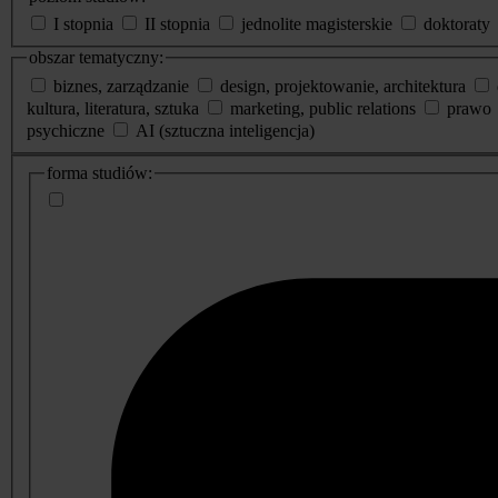
I stopnia
II stopnia
jednolite magisterskie
doktoraty
obszar tematyczny:
biznes, zarządzanie
design, projektowanie, architektura
kultura, literatura, sztuka
marketing, public relations
prawo
psychiczne
AI (sztuczna inteligencja)
dodatkowe
forma studiów:
informacje
o
studiach