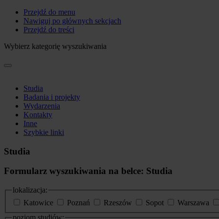
Przejdź do menu
Nawiguj po głównych sekcjach
Przejdź do treści
Wybierz kategorię wyszukiwania
Studia
Badania i projekty
Wydarzenia
Kontakty
Inne
Szybkie linki
Studia
Formularz wyszukiwania na belce: Studia
lokalizacja:
Katowice
Poznań
Rzeszów
Sopot
Warszawa
poziom studiów: