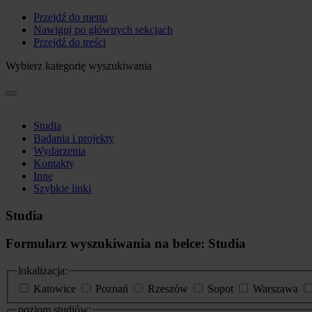
Przejdź do menu
Nawiguj po głównych sekcjach
Przejdź do treści
Wybierz kategorię wyszukiwania
Studia
Badania i projekty
Wydarzenia
Kontakty
Inne
Szybkie linki
Studia
Formularz wyszukiwania na belce: Studia
lokalizacja:
Katowice
Poznań
Rzeszów
Sopot
Warszawa
poziom studiów: