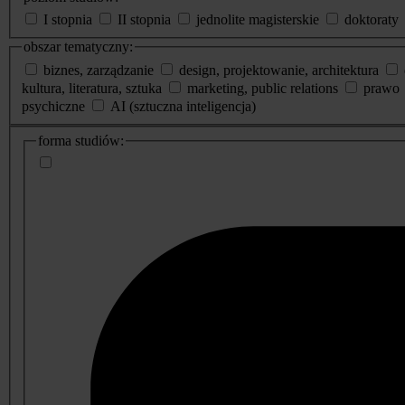
I stopnia
II stopnia
jednolite magisterskie
doktoraty
obszar tematyczny:
biznes, zarządzanie
design, projektowanie, architektura
kultura, literatura, sztuka
marketing, public relations
prawo
psychiczne
AI (sztuczna inteligencja)
dodatkowe
forma studiów:
informacje
o
studiach