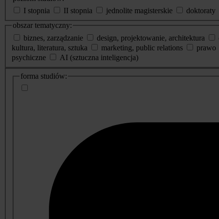
I stopnia
II stopnia
jednolite magisterskie
doktoraty
obszar tematyczny:
biznes, zarządzanie
design, projektowanie, architektura
kultura, literatura, sztuka
marketing, public relations
prawo
psychiczne
AI (sztuczna inteligencja)
dodatkowe
forma studiów:
informacje
o
studiach