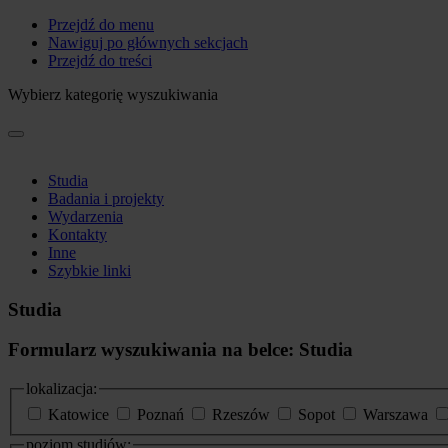
Przejdź do menu
Nawiguj po głównych sekcjach
Przejdź do treści
Wybierz kategorię wyszukiwania
Studia
Badania i projekty
Wydarzenia
Kontakty
Inne
Szybkie linki
Studia
Formularz wyszukiwania na belce: Studia
lokalizacja:
Katowice
Poznań
Rzeszów
Sopot
Warszawa
poziom studiów: